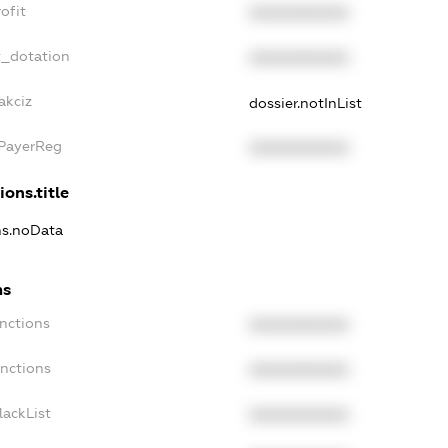
ofit
XXXXXXXXXX
t_dotation
XXXXXXXXXX
akciz
dossier.notInList
xPayerReg
XXXXXXXXXX
ions.title
ns.noData
ns
nctions
XXXXXXXXXX
anctions
XXXXXXXXXX
lackList
XXXXXXXXXX