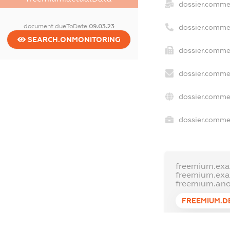
dossier.comme
document.dueToDate
09.03.23
dossier.comme
SEARCH.ONMONITORING
dossier.commer
dossier.commer
dossier.commer
dossier.commer
freemium.exa
freemium.ex
freemium.an
FREEMIUM.D