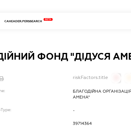
BETA
CAHEADER.PERSSEARCH
ІЙНИЙ ФОНД "ДІДУСЯ АМ
riskFactors.title
0
0
me:
БЛАГОДІЙНА ОРГАНІЗАЦІЯ
АМЕНА"
bType:
-
39714364