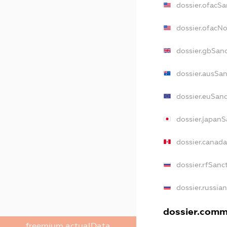
dossier.ofacSa
dossier.ofacN
dossier.gbSan
dossier.ausSan
dossier.euSan
dossier.japanS
dossier.canad
dossier.rfSanc
dossier.russia
dossier.comme
freemium.actualData