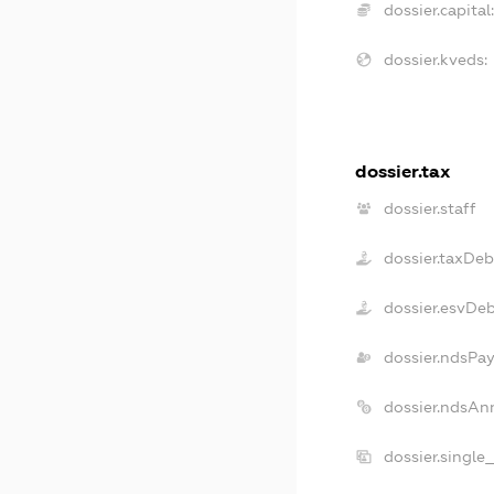
dossier.capital:
dossier.kveds:
dossier.tax
dossier.staff
dossier.taxDeb
dossier.esvDe
dossier.ndsPay
dossier.ndsAn
dossier.single