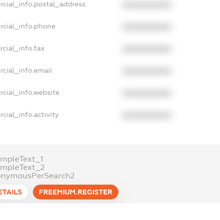
rcial_info.postal_address
XXXXXXXXXX
rcial_info.phone
XXXXXXXXXX
cial_info.fax
XXXXXXXXXX
cial_info.email
XXXXXXXXXX
cial_info.website
XXXXXXXXXX
cial_info.activity
XXXXXXXXXX
mpleText_1
ampleText_2
onymousPerSearch2
ETAILS
FREEMIUM.REGISTER