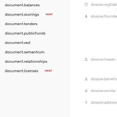
dossier.regDat
document.balances
document.scorings
new!
dossier.found
document.tenders
document.publicfunds
document.ved
document.semantrum
dossier.heads:
document.relationships
document.licenses
new!
dossier.benefic
dossier.smida:
dossier.addres