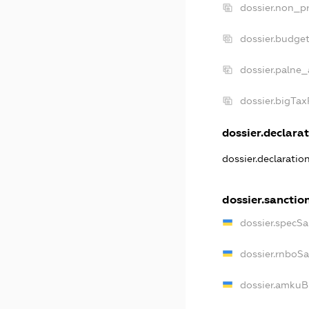
dossier.non_pr
dossier.budge
dossier.palne_
dossier.bigTa
dossier.declarat
dossier.declaratio
dossier.sanctio
dossier.specSa
dossier.rnboS
dossier.amkuB