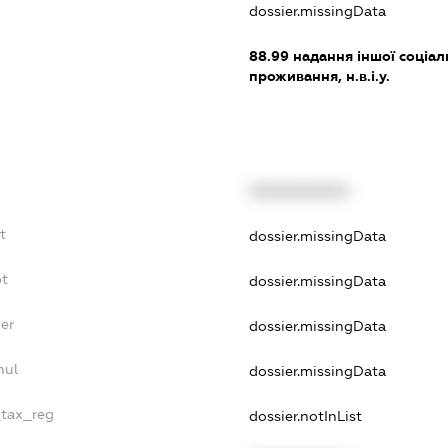
dossier.missingData
88.99
надання іншої соціал
проживання, н.в.і.у.
XXXXXXXXXX
t
dossier.missingData
bt
dossier.missingData
er
dossier.missingData
nul
dossier.missingData
_tax_reg
dossier.notInList