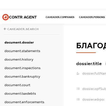
CONTR AGENT
CAHEADER.COMPANIES
CAHEADER.PERSONS
CAHEADER.SEARCH
document.dossier
БЛАГОД
document.statements
document.history
dossier.title
document.inspections
dossier.fullNa
document.bankruptcy
document.court
dossier.opfSu
document.taxdebts
dossier.edrpo:
document.enforcements