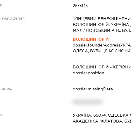
e:
25.03.15
ersAndBenef:
"КІНЦЕВИЙ БЕНЕФІЦІАРНИ
ВОЛОШИН ЮРІЙ, УКРАЇНА ,
МАЛИНОВСЬКИЙ Р-Н., ВУЛ. 
ВОЛОШИН ЮРІЙ
dossier.founderAddress
УКРА
ОДЕСА, ВУЛИЦЯ КОСМОНАВ
ВОЛОШИН ЮРІЙ
-
КЕРІВН
dossier.position -
iaries:
dossier.missingData
XXXXXXXXXX
s:
УКРАЇНА, 65074, ОДЕСЬКА
АКАДЕМІКА ФІЛАТОВА, Б