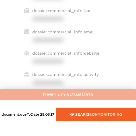
dossier.commercial_info.fax
XXXXXXXXXX
dossier.commercial_info.email
XXXXXXXXXX
dossier.commercial_info.website
XXXXXXXXXX
dossier.commercial_info.activity
XXXXXXXXXX
freemium.actualData
freemium.exampleText_1
freemium.exampleText_2
document.dueToDate
25.03.17
SEARCH.ONMONITORING
freemium.anonymousPerSearch2
FREEMIUM.DETAILS