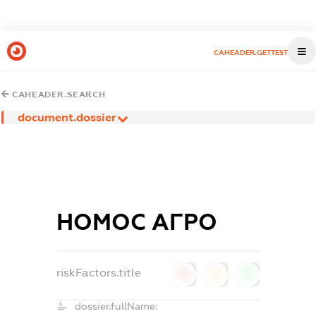
CAHEADER.GETTEST
CAHEADER.SEARCH
document.dossier
НОМОС АГРО
riskFactors.title
0
0
0
dossier.fullName: