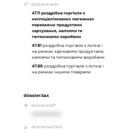
dossier.kveds:
47.11
роздрібна торгівля в
неспеціалізованих магазинах
переважно продуктами
харчування, напоями та
тютюновими виробами
47.81
роздрібна торгівля з лотків і
на ринках харчовими продуктами,
напоями та тютюновими виробами
47.89
роздрібна торгівля з лотків і
на ринках іншими товарами
dossier.tax
dossier.staff
XXXXXXXXXX
dossier.taxDebt