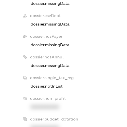
dossier.missingData
dossier.esvDebt
dossier.missingData
dossier.ndsPayer
dossier.missingData
dossier.ndsAnnul
dossier.missingData
dossier.single_tax_reg
dossier.notInList
dossier.non_profit
XXXXXXXXXX
dossier.budget_dotation