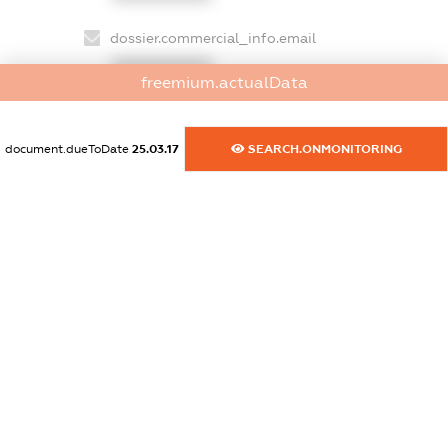
dossier.commercial_info.email
XXXXXXXXXX
freemium.actualData
dossier.commercial_info.website
XXXXXXXXXX
document.dueToDate
25.03.17
SEARCH.ONMONITORING
dossier.commercial_info.activity
XXXXXXXXXX
freemium.exampleText_1
freemium.exampleText_2
freemium.anonymousPerSearch2
FREEMIUM.DETAILS
FREEMIUM.REGISTER