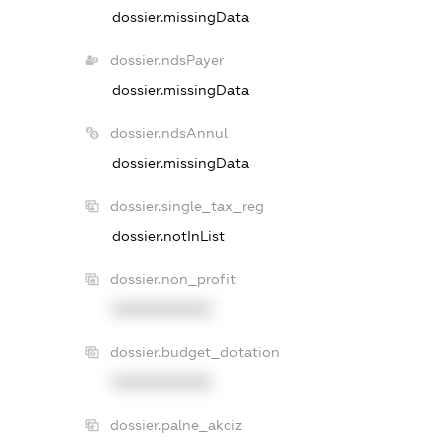
dossier.missingData
dossier.ndsPayer
dossier.missingData
dossier.ndsAnnul
dossier.missingData
dossier.single_tax_reg
dossier.notInList
dossier.non_profit
XXXXXXXXXX
dossier.budget_dotation
XXXXXXXXXX
dossier.palne_akciz