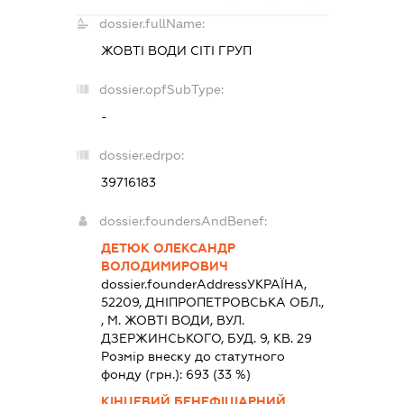
dossier.fullName:
ЖОВТІ ВОДИ СІТІ ГРУП
dossier.opfSubType:
-
dossier.edrpo:
39716183
dossier.foundersAndBenef:
ДЕТЮК ОЛЕКСАНДР
ВОЛОДИМИРОВИЧ
dossier.founderAddress
УКРАЇНА,
52209, ДНIПРОПЕТРОВСЬКА ОБЛ.,
, М. ЖОВТІ ВОДИ, ВУЛ.
ДЗЕРЖИНСЬКОГО, БУД. 9, КВ. 29
Розмір внеску до статутного
фонду (грн.):
693
(33 %)
КІНЦЕВИЙ БЕНЕФІЦІАРНИЙ