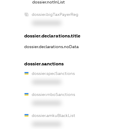
dossier.notInList
dossier.bigTaxPayerReg
XXXXXXXXXX
dossier.declarations.title
dossier.declarations.noData
dossier.sanctions
dossier.specSanctions
XXXXXXXXXX
dossier.rnboSanctions
XXXXXXXXXX
dossier.amkuBlackList
XXXXXXXXXX