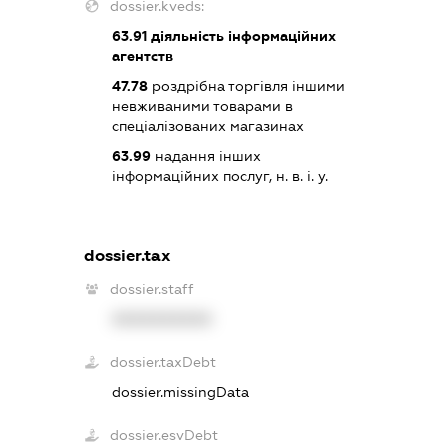
dossier.kveds:
63.91
діяльність інформаційних
агентств
47.78
роздрібна торгівля іншими
невживаними товарами в
спеціалізованих магазинах
63.99
надання інших
інформаційних послуг, н. в. і. у.
dossier.tax
dossier.staff
XXXXXXXXXX
dossier.taxDebt
dossier.missingData
dossier.esvDebt