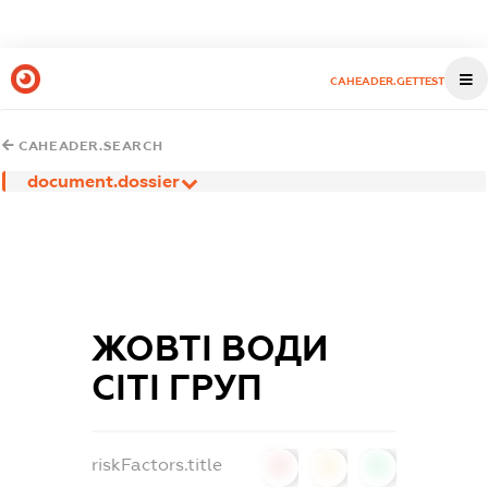
CAHEADER.GETTEST
CAHEADER.SEARCH
document.dossier
ЖОВТІ ВОДИ
СІТІ ГРУП
riskFactors.title
0
0
0