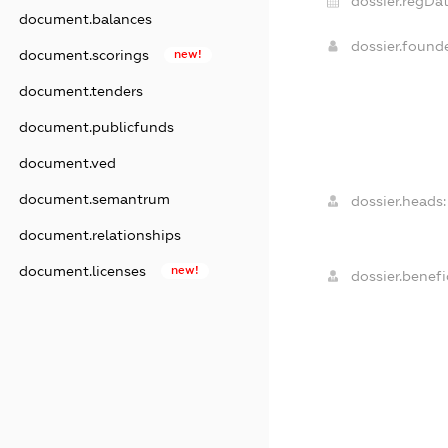
dossier.regDat
document.balances
dossier.foun
document.scorings
new!
document.tenders
document.publicfunds
document.ved
document.semantrum
dossier.heads:
document.relationships
document.licenses
new!
dossier.benefic