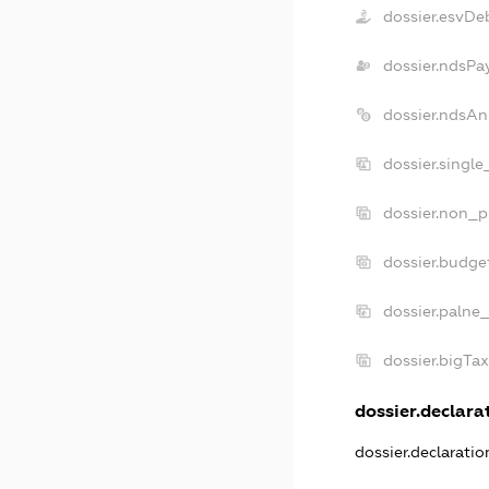
dossier.esvDe
dossier.ndsPa
dossier.ndsAn
dossier.singl
dossier.non_p
dossier.budge
dossier.palne
dossier.bigTa
dossier.declarat
dossier.declarati