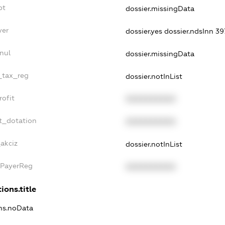
bt
dossier.missingData
yer
dossier.yes
dossier.ndsInn 
nul
dossier.missingData
e_tax_reg
dossier.notInList
rofit
XXXXXXXXXX
t_dotation
XXXXXXXXXX
_akciz
dossier.notInList
xPayerReg
XXXXXXXXXX
ions.title
ons.noData