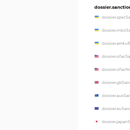
dossier.sanctio
dossier.specS
dossier.rnboS
dossier.amkuB
dossier.ofacS
dossier.ofac
dossier.gbSan
dossier.ausSa
dossier.euSan
dossier.japan