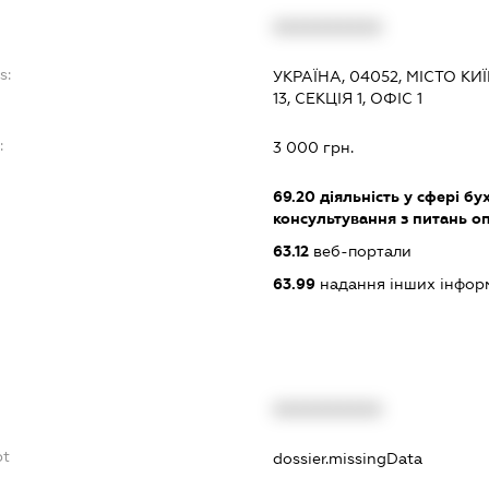
XXXXXXXXXX
s:
УКРАЇНА, 04052, МІСТО К
13, СЕКЦІЯ 1, ОФІС 1
:
3 000 грн.
69.20
діяльність у сфері бу
консультування з питань о
63.12
веб-портали
63.99
надання інших інформац
XXXXXXXXXX
bt
dossier.missingData