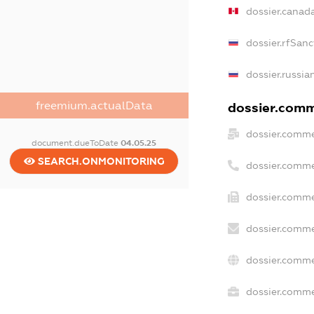
dossier.canad
dossier.rfSanc
dossier.russia
freemium.actualData
dossier.comme
dossier.comme
document.dueToDate
04.05.25
SEARCH.ONMONITORING
dossier.comme
dossier.comme
dossier.comme
dossier.comme
dossier.commer