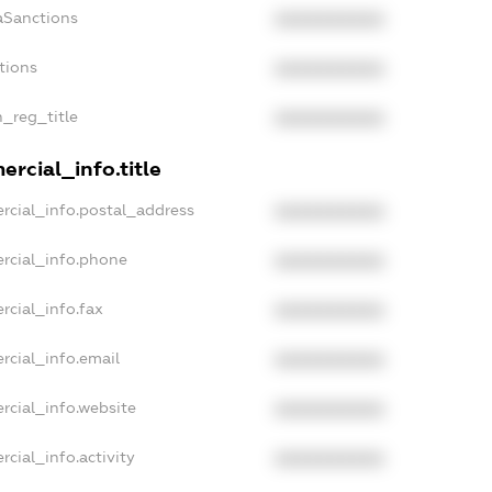
aSanctions
XXXXXXXXXX
tions
XXXXXXXXXX
n_reg_title
XXXXXXXXXX
rcial_info.title
rcial_info.postal_address
XXXXXXXXXX
rcial_info.phone
XXXXXXXXXX
rcial_info.fax
XXXXXXXXXX
rcial_info.email
XXXXXXXXXX
rcial_info.website
XXXXXXXXXX
cial_info.activity
XXXXXXXXXX