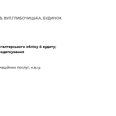
ИЇВ, ВУЛ.ГЛИБОЧИЦЬКА, БУДИНОК
хгалтерського обліку й аудиту;
податкування
ійних послуг, н.в.і.у.