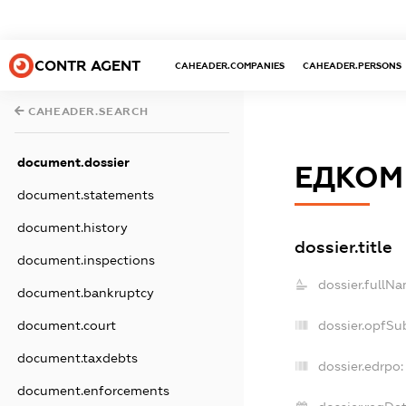
CONTR AGENT
CAHEADER.COMPANIES
CAHEADER.PERSONS
CAHEADER.SEARCH
document.dossier
ЕДКОМ
document.statements
document.history
dossier.title
document.inspections
dossier.fullNa
document.bankruptcy
dossier.opfSu
document.court
document.taxdebts
dossier.edrpo:
document.enforcements