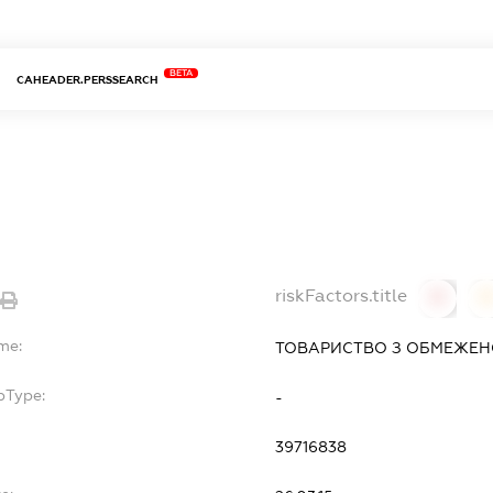
BETA
CAHEADER.PERSSEARCH
riskFactors.title
0
me:
ТОВАРИСТВО З ОБМЕЖЕН
bType:
-
39716838