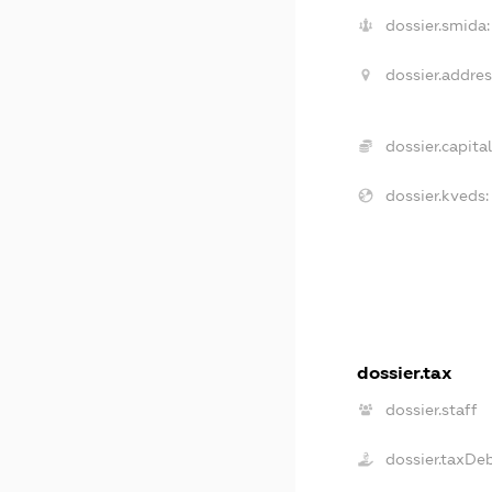
dossier.smida:
dossier.addres
dossier.capital
dossier.kveds:
dossier.tax
dossier.staff
dossier.taxDe