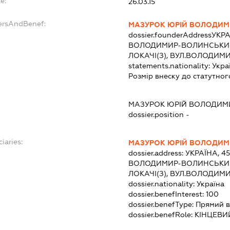
e:
26.03.15
dersAndBenef:
МАЗУРОК ЮРІЙ ВОЛОДИ
dossier.founderAddress
УКРА
ВОЛОДИМИР-ВОЛИНСЬКИЙ 
ЛОКАЧІ(З), ВУЛ.ВОЛОДИМИ
statements.nationality:
Укра
Розмір внеску до статутног
МАЗУРОК ЮРІЙ ВОЛОДИ
dossier.position -
iaries:
МАЗУРОК ЮРІЙ ВОЛОДИ
dossier.address:
УКРАЇНА, 4
ВОЛОДИМИР-ВОЛИНСЬКИЙ 
ЛОКАЧІ(З), ВУЛ.ВОЛОДИМИ
dossier.nationality:
Україна
dossier.benefInterest:
100
dossier.benefType:
Прямий в
dossier.benefRole:
КІНЦЕВИ