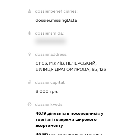
dossier.beneficiaries:
dossier.missingData
dossier.smida:
XXXXXXXXXX
dossier.address:
01103, М.КИЇВ, ПЕЧЕРСЬКИЙ,
ВУЛИЦЯ ДРАГОМИРОВА, 6Б, 126
dossier.capital:
8 000 грн.
dossier.kveds:
46.19
діяльність посередників у
торгівлі товарами широкого
асортименту
46.90
неспеціалізована оптова