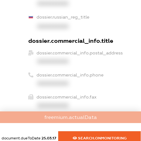
XXXXXXXXXX
dossier.russian_reg_title
XXXXXXXXXX
dossier.commercial_info.title
dossier.commercial_info.postal_address
XXXXXXXXXX
dossier.commercial_info.phone
XXXXXXXXXX
dossier.commercial_info.fax
XXXXXXXXXX
freemium.actualData
dossier.commercial_info.email
XXXXXXXXXX
document.dueToDate
25.03.17
SEARCH.ONMONITORING
dossier.commercial_info.website