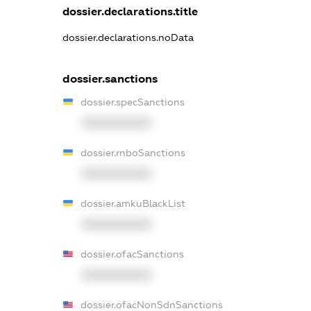
dossier.declarations.title
dossier.declarations.noData
dossier.sanctions
dossier.specSanctions
XXXXXXXXXX
dossier.rnboSanctions
XXXXXXXXXX
dossier.amkuBlackList
XXXXXXXXXX
dossier.ofacSanctions
XXXXXXXXXX
dossier.ofacNonSdnSanctions