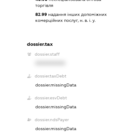
торгівля
82.99
надання інших допоміжних
комерційних послуг, н. в. і. у.
dossier.tax
dossier.staff
XXXXXXXXXX
dossier.taxDebt
dossier.missingData
dossier.esvDebt
dossier.missingData
dossier.ndsPayer
dossier.missingData