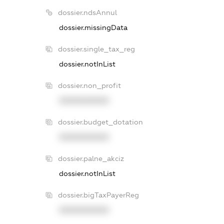
dossier.ndsAnnul
dossier.missingData
dossier.single_tax_reg
dossier.notInList
dossier.non_profit
XXXXXXXXXX
dossier.budget_dotation
XXXXXXXXXX
dossier.palne_akciz
dossier.notInList
dossier.bigTaxPayerReg
XXXXXXXXXX