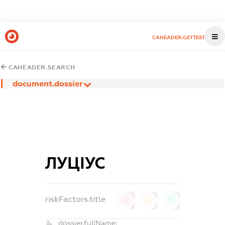
CAHEADER.GETTEST
CAHEADER.SEARCH
document.dossier
ЛУЦІУС
riskFactors.title
0
0
0
dossier.fullName: