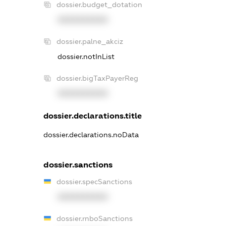
dossier.budget_dotation
XXXXXXXXXX
dossier.palne_akciz
dossier.notInList
dossier.bigTaxPayerReg
XXXXXXXXXX
dossier.declarations.title
dossier.declarations.noData
dossier.sanctions
dossier.specSanctions
XXXXXXXXXX
dossier.rnboSanctions