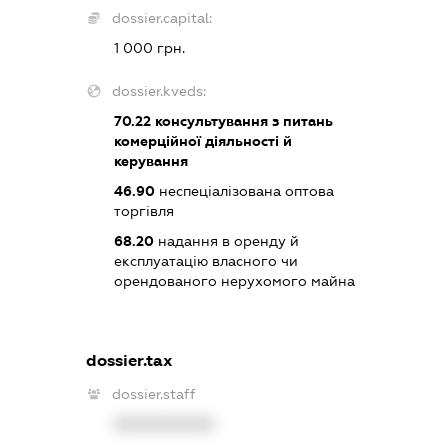
dossier.capital:
1 000 грн.
dossier.kveds:
70.22
консультування з питань
комерційної діяльності й
керування
46.90
неспеціалізована оптова
торгівля
68.20
надання в оренду й
експлуатацію власного чи
орендованого нерухомого майна
dossier.tax
dossier.staff
XXXXXXXXXX