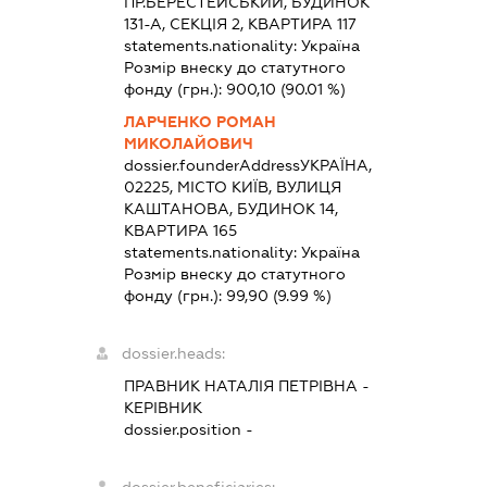
ПР.БЕРЕСТЕЙСЬКИЙ, БУДИНОК
131-А, СЕКЦІЯ 2, КВАРТИРА 117
statements.nationality:
Україна
Розмір внеску до статутного
фонду (грн.):
900,10
(90.01 %)
ЛАРЧЕНКО РОМАН
МИКОЛАЙОВИЧ
dossier.founderAddress
УКРАЇНА,
02225, МІСТО КИЇВ, ВУЛИЦЯ
КАШТАНОВА, БУДИНОК 14,
КВАРТИРА 165
statements.nationality:
Україна
Розмір внеску до статутного
фонду (грн.):
99,90
(9.99 %)
dossier.heads:
ПРАВНИК НАТАЛІЯ ПЕТРІВНА
-
КЕРІВНИК
dossier.position -