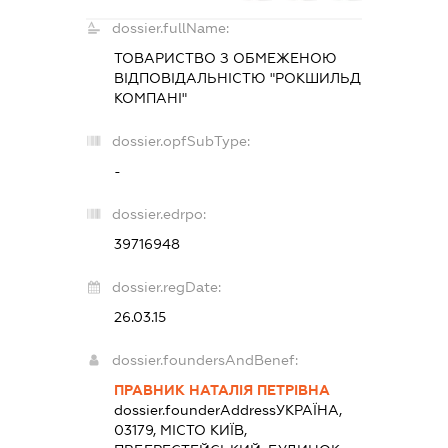
dossier.fullName:
ТОВАРИСТВО З ОБМЕЖЕНОЮ
ВІДПОВІДАЛЬНІСТЮ "РОКШИЛЬД
КОМПАНІ"
dossier.opfSubType:
-
dossier.edrpo:
39716948
dossier.regDate:
26.03.15
dossier.foundersAndBenef:
ПРАВНИК НАТАЛІЯ ПЕТРІВНА
dossier.founderAddress
УКРАЇНА,
03179, МІСТО КИЇВ,