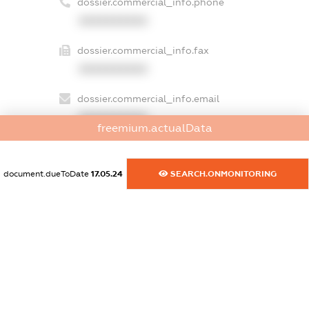
dossier.commercial_info.phone
XXXXXXXXXX
dossier.commercial_info.fax
XXXXXXXXXX
dossier.commercial_info.email
XXXXXXXXXX
freemium.actualData
dossier.commercial_info.website
XXXXXXXXXX
document.dueToDate
17.05.24
SEARCH.ONMONITORING
dossier.commercial_info.activity
XXXXXXXXXX
freemium.exampleText_1
freemium.exampleText_2
freemium.anonymousPerSearch2