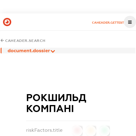
CAHEADER.GETTEST
CAHEADER.SEARCH
document.dossier
РОКШИЛЬД
КОМПАНІ
riskFactors.title
0
0
0