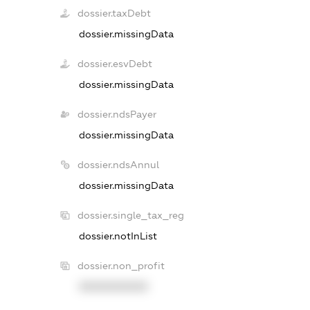
dossier.taxDebt
dossier.missingData
dossier.esvDebt
dossier.missingData
dossier.ndsPayer
dossier.missingData
dossier.ndsAnnul
dossier.missingData
dossier.single_tax_reg
dossier.notInList
dossier.non_profit
XXXXXXXXXX