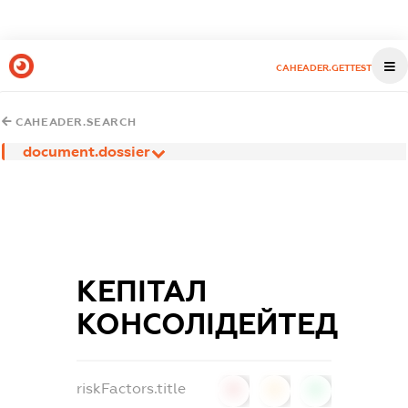
CAHEADER.GETTEST
CAHEADER.SEARCH
document.dossier
КЕПІТАЛ
КОНСОЛІДЕЙТЕД
riskFactors.title
0
0
0