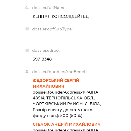
dossier.fullName:
КЕПІТАЛ КОНСОЛІДЕЙТЕД
dossier.opfSubType:
-
dossier.edrpo:
39718348
dossier.foundersAndBenef:
ФЕДОРСЬКИЙ СЕРГІЙ
МИХАЙЛОВИЧ
dossier.founderAddress
УКРАЇНА,
48514, ТЕРНОПIЛЬСЬКА ОБЛ.,
ЧОРТКIВСЬКИЙ РАЙОН, С. БІЛА,
Розмір внеску до статутного
фонду (грн.):
500
(50 %)
СТЕЧОК АНДРІЙ МИХАЙЛОВИЧ
dossier.founderAddress
УКРАЇНА,