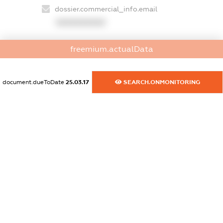
dossier.commercial_info.email
XXXXXXXXXX
dossier.commercial_info.website
freemium.actualData
XXXXXXXXXX
dossier.commercial_info.activity
document.dueToDate
25.03.17
SEARCH.ONMONITORING
XXXXXXXXXX
freemium.exampleText_1
freemium.exampleText_2
freemium.anonymousPerSearch2
FREEMIUM.DETAILS
FREEMIUM.REGISTER