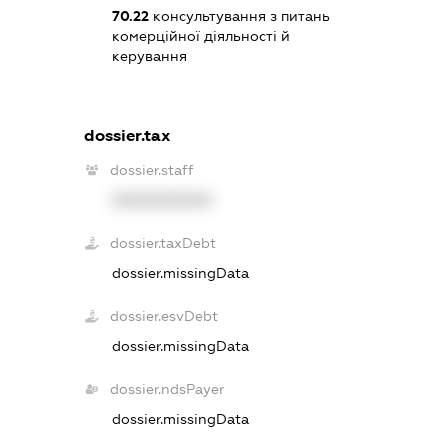
70.22
консультування з питань
комерційної діяльності й
керування
dossier.tax
dossier.staff
XXXXXXXXXX
dossier.taxDebt
dossier.missingData
dossier.esvDebt
dossier.missingData
dossier.ndsPayer
dossier.missingData