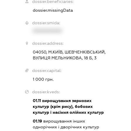
dossier.beneficiaries:
dossier.missingData
dossier.smida:
XXXXXXXXXX
dossier.address:
04050, М.КИЇВ, ШЕВЧЕНКІВСЬКИЙ,
ВУЛИЦЯ МЕЛЬНИКОВА, 18 Б, 3
dossier.capital:
1 000 грн.
dossier.kveds:
01.11
вирощування зернових
культур (крім рису), бобових
культур і насіння олійних культур
01.19
вирощування інших
однорічних і дворічних культур