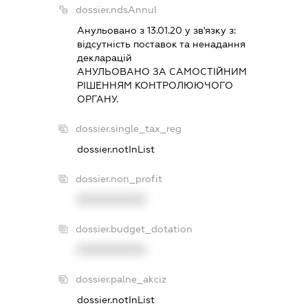
dossier.ndsAnnul
Анульовано з 13.01.20 у зв'язку з:
вiдсутнiсть поставок та ненадання
декларацiй
АНУЛЬОВАНО ЗА САМОСТIЙНИМ
РIШЕННЯМ КОНТРОЛЮЮЧОГО
ОРГАНУ.
dossier.single_tax_reg
dossier.notInList
dossier.non_profit
XXXXXXXXXX
dossier.budget_dotation
XXXXXXXXXX
dossier.palne_akciz
dossier.notInList