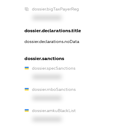
dossier.bigTaxPayerReg
XXXXXXXXXX
dossier.declarations.title
dossier.declarations.noData
dossier.sanctions
dossier.specSanctions
XXXXXXXXXX
dossier.rnboSanctions
XXXXXXXXXX
dossier.amkuBlackList
XXXXXXXXXX