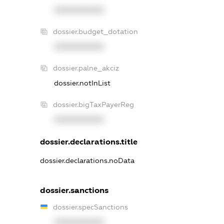
XXXXXXXXXX
dossier.budget_dotation
XXXXXXXXXX
dossier.palne_akciz
dossier.notInList
dossier.bigTaxPayerReg
XXXXXXXXXX
dossier.declarations.title
dossier.declarations.noData
dossier.sanctions
dossier.specSanctions
XXXXXXXXXX