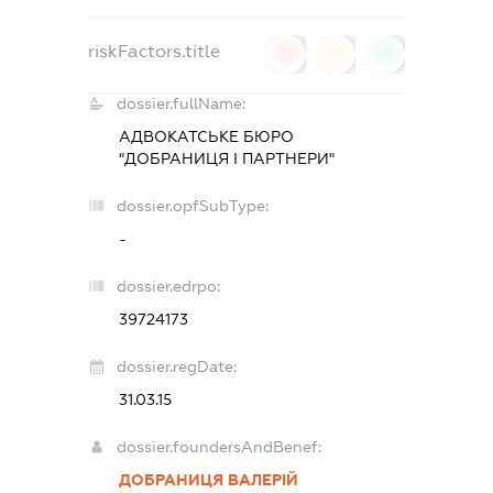
riskFactors.title
0
0
0
dossier.fullName:
АДВОКАТСЬКЕ БЮРО
"ДОБРАНИЦЯ І ПАРТНЕРИ"
dossier.opfSubType:
-
dossier.edrpo:
39724173
dossier.regDate:
31.03.15
dossier.foundersAndBenef:
ДОБРАНИЦЯ ВАЛЕРІЙ