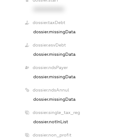
dossier.staff
XXXXXXXXXX
dossier.taxDebt
dossier.missingData
dossier.esvDebt
dossier.missingData
dossier.ndsPayer
dossier.missingData
dossier.ndsAnnul
dossier.missingData
dossier.single_tax_reg
dossier.notInList
dossier.non_profit