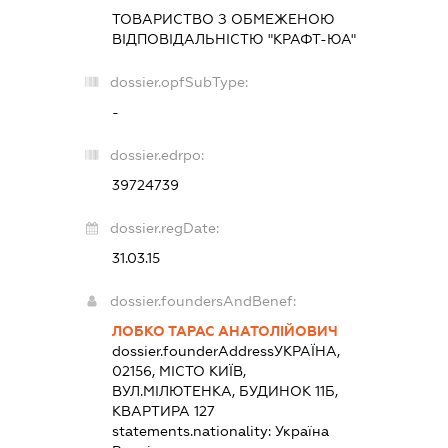
ТОВАРИСТВО З ОБМЕЖЕНОЮ
ВІДПОВІДАЛЬНІСТЮ "КРАФТ-ЮА"
dossier.opfSubType:
-
dossier.edrpo:
39724739
dossier.regDate:
31.03.15
dossier.foundersAndBenef:
ЛОБКО ТАРАС АНАТОЛІЙОВИЧ
dossier.founderAddress
УКРАЇНА,
02156, МІСТО КИЇВ,
ВУЛ.МІЛЮТЕНКА, БУДИНОК 11Б,
КВАРТИРА 127
statements.nationality:
Україна