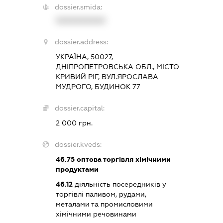
dossier.smida:
XXXXXXXXXX
dossier.address:
УКРАЇНА, 50027,
ДНІПРОПЕТРОВСЬКА ОБЛ., МІСТО
КРИВИЙ РІГ, ВУЛ.ЯРОСЛАВА
МУДРОГО, БУДИНОК 77
dossier.capital:
2 000 грн.
dossier.kveds:
46.75
оптова торгівля хімічними
продуктами
46.12
діяльність посередників у
торгівлі паливом, рудами,
металами та промисловими
хімічними речовинами