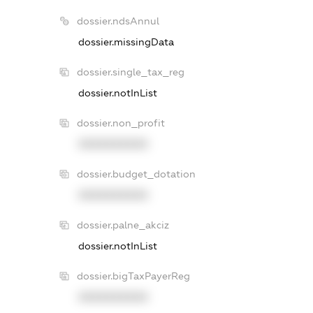
dossier.ndsAnnul
dossier.missingData
dossier.single_tax_reg
dossier.notInList
dossier.non_profit
XXXXXXXXXX
dossier.budget_dotation
XXXXXXXXXX
dossier.palne_akciz
dossier.notInList
dossier.bigTaxPayerReg
XXXXXXXXXX