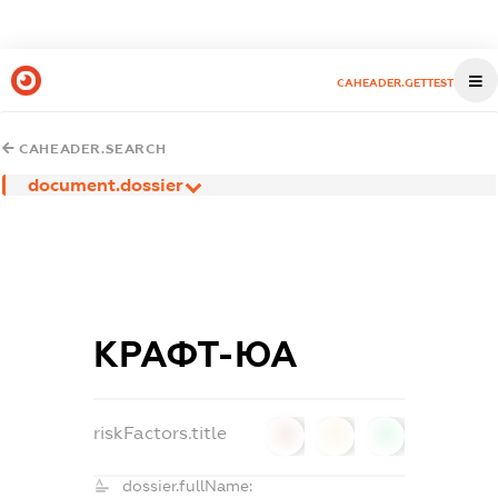
CAHEADER.GETTEST
CAHEADER.SEARCH
document.dossier
КРАФТ-ЮА
riskFactors.title
0
0
0
dossier.fullName: