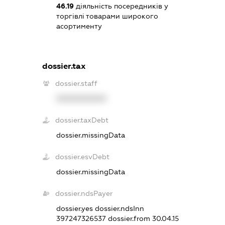
46.19
діяльність посередників у
торгівлі товарами широкого
асортименту
dossier.tax
dossier.staff
XXXXXXXXXX
dossier.taxDebt
dossier.missingData
dossier.esvDebt
dossier.missingData
dossier.ndsPayer
dossier.yes
dossier.ndsInn
397247326537
dossier.from 30.04.15