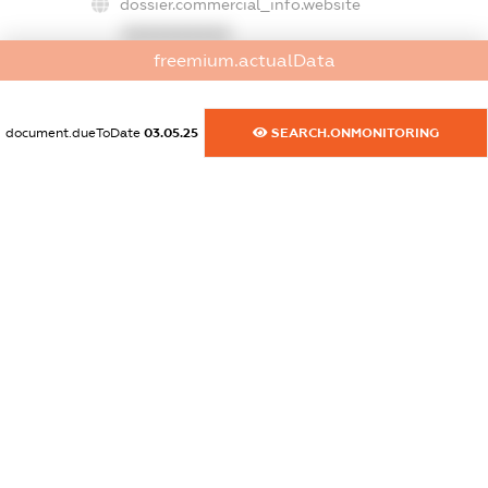
dossier.commercial_info.website
XXXXXXXXXX
freemium.actualData
dossier.commercial_info.activity
XXXXXXXXXX
document.dueToDate
03.05.25
SEARCH.ONMONITORING
freemium.exampleText_1
freemium.exampleText_2
freemium.anonymousPerSearch2
FREEMIUM.DETAILS
FREEMIUM.REGISTER