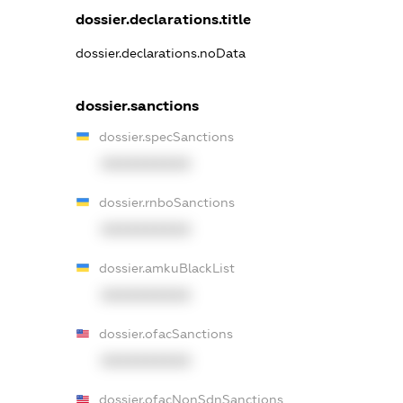
dossier.declarations.title
dossier.declarations.noData
dossier.sanctions
dossier.specSanctions
XXXXXXXXXX
dossier.rnboSanctions
XXXXXXXXXX
dossier.amkuBlackList
XXXXXXXXXX
dossier.ofacSanctions
XXXXXXXXXX
dossier.ofacNonSdnSanctions