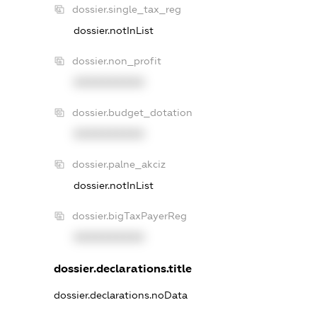
dossier.single_tax_reg
dossier.notInList
dossier.non_profit
XXXXXXXXXX
dossier.budget_dotation
XXXXXXXXXX
dossier.palne_akciz
dossier.notInList
dossier.bigTaxPayerReg
XXXXXXXXXX
dossier.declarations.title
dossier.declarations.noData