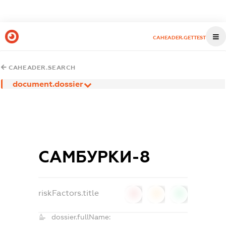
CAHEADER.GETTEST
CAHEADER.SEARCH
document.dossier
САМБУРКИ-8
riskFactors.title
0
0
0
dossier.fullName: