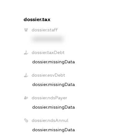
dossier.tax
dossier.staff
XXXXXXXXXX
dossier.taxDebt
dossier.missingData
dossier.esvDebt
dossier.missingData
dossier.ndsPayer
dossier.missingData
dossier.ndsAnnul
dossier.missingData