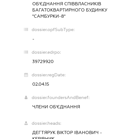
ОБ'ЄДНАННЯ СПІВВЛАСНИКІВ
БАГАТОКВАРТИРНОГО БУДИНКУ
"САМБУРКИ-8"
dossier.opfSubType:
-
dossier.edrpo:
39729920
dossier.regDate:
02.04.15
dossier.foundersAndBenef:
ЧЛЕНИ ОБ'ЄДНАННЯ
dossier.heads:
ДЕГТЯРУК ВІКТОР ІВАНОВИЧ
-
КЕРІВНИК