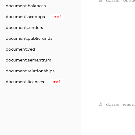
dossier.foun
document.balances
document.scorings
new!
document.tenders
document.publicfunds
document.ved
document.semantrum
document.relationships
document.licenses
new!
dossier.heads: