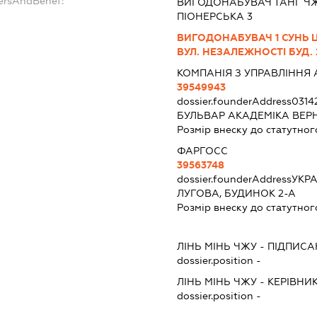
dersAndBenef:
ВИГОДОНАБУВАЧ ТАНГ ЧЖІ
ПІОНЕРСЬКА 3
ВИГОДОНАБУВАЧ 1 СУНЬ Ц
ВУЛ. НЕЗАЛЕЖНОСТІ БУД. 
КОМПАНІЯ З УПРАВЛІННЯ 
39549943
dossier.founderAddress
0314
БУЛЬВАР АКАДЕМІКА ВЕРН
Розмір внеску до статутног
ФАРГОСС
39563748
dossier.founderAddress
УКРА
ЛУГОВА, БУДИНОК 2-А
Розмір внеску до статутног
ЛІНЬ МІНЬ ЧЖУ
-
ПІДПИСА
dossier.position -
ЛІНЬ МІНЬ ЧЖУ
-
КЕРІВНИ
dossier.position -