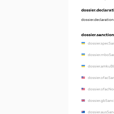
dossier.declarati
dossier.declaratio
dossier.sanction
dossier.specSa
dossier.rnboSa
dossier.amkuBl
dossier.ofacSa
dossier.ofacN
dossier.gbSanc
dossier.ausSan