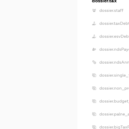
dossier.tax
dossier.staff
dossier.taxDeb
dossier.esvDeb
dossier.ndsPay
dossier.ndsAn
dossier.single
dossier.non_pr
dossier.budge
dossier.palne_
dossier.bigTax