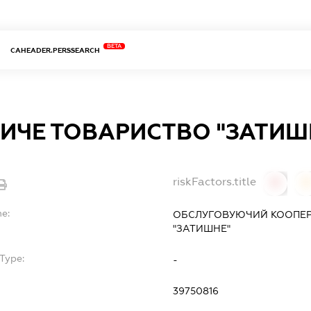
BETA
CAHEADER.PERSSEARCH
ИЧЕ ТОВАРИСТВО "ЗАТИШ
riskFactors.title
0
0
me:
ОБСЛУГОВУЮЧИЙ КООПЕ
"ЗАТИШНЕ"
Type:
-
39750816