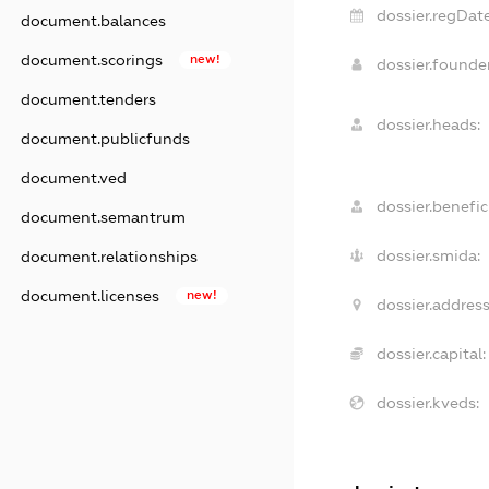
dossier.regDate
document.balances
document.scorings
new!
dossier.found
document.tenders
dossier.heads:
document.publicfunds
document.ved
dossier.benefici
document.semantrum
dossier.smida:
document.relationships
document.licenses
new!
dossier.address
dossier.capital:
dossier.kveds: