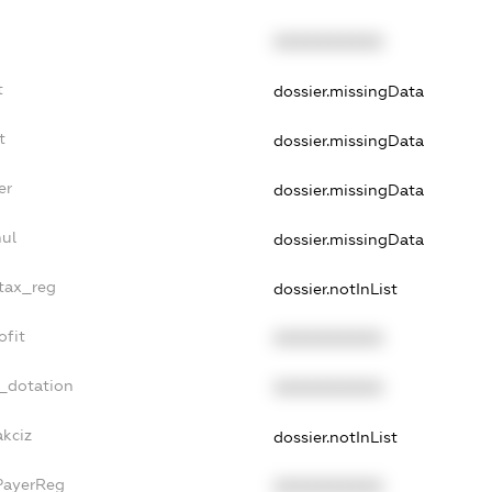
XXXXXXXXXX
t
dossier.missingData
t
dossier.missingData
er
dossier.missingData
nul
dossier.missingData
_tax_reg
dossier.notInList
ofit
XXXXXXXXXX
t_dotation
XXXXXXXXXX
akciz
dossier.notInList
PayerReg
XXXXXXXXXX