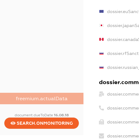
dossier.euSanc
dossier.japanS
dossier.canada
dossier.rfSanc
dossier.russian
dossier.comme
dossier.commer
freemium.actualData
dossier.commer
document.dueToDate
16.08.18
dossier.commer
SEARCH.ONMONITORING
dossier.commer