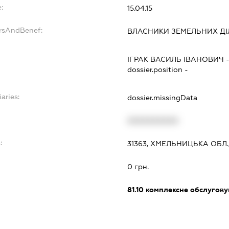
:
15.04.15
ersAndBenef:
ВЛАСНИКИ ЗЕМЕЛЬНИХ ДІЛ
ІГРАК ВАСИЛЬ ІВАНОВИЧ
dossier.position -
aries:
dossier.missingData
XXXXXXXXXX
:
31363, ХМЕЛЬНИЦЬКА ОБЛ
0 грн.
81.10
комплексне обслуговув