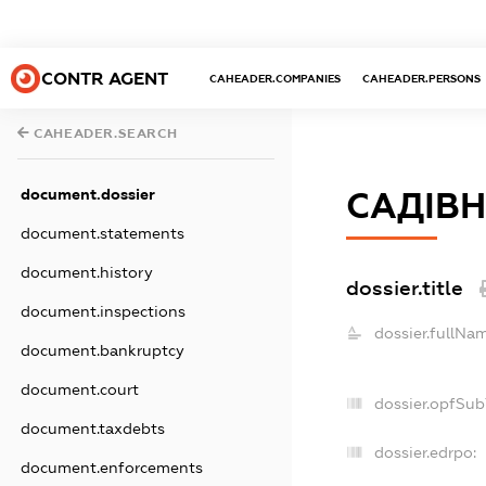
CONTR AGENT
CAHEADER.COMPANIES
CAHEADER.PERSONS
CAHEADER.SEARCH
document.dossier
САДІВН
document.statements
document.history
dossier.title
document.inspections
dossier.fullNa
document.bankruptcy
document.court
dossier.opfSub
document.taxdebts
dossier.edrpo:
document.enforcements