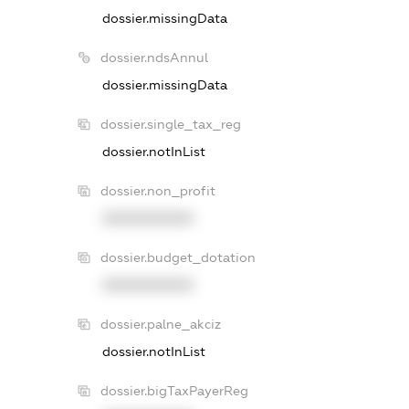
dossier.missingData
dossier.ndsAnnul
dossier.missingData
dossier.single_tax_reg
dossier.notInList
dossier.non_profit
XXXXXXXXXX
dossier.budget_dotation
XXXXXXXXXX
dossier.palne_akciz
dossier.notInList
dossier.bigTaxPayerReg