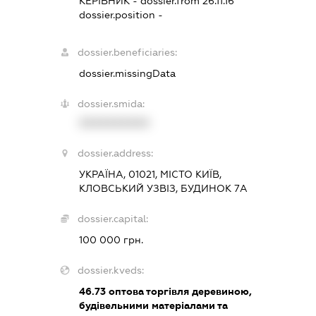
КЕРІВНИК
- dossier.from 26.11.16
dossier.position -
dossier.beneficiaries:
dossier.missingData
dossier.smida:
XXXXXXXXXX
dossier.address:
УКРАЇНА, 01021, МІСТО КИЇВ,
КЛОВСЬКИЙ УЗВІЗ, БУДИНОК 7А
dossier.capital:
100 000 грн.
dossier.kveds:
46.73
оптова торгівля деревиною,
будівельними матеріалами та