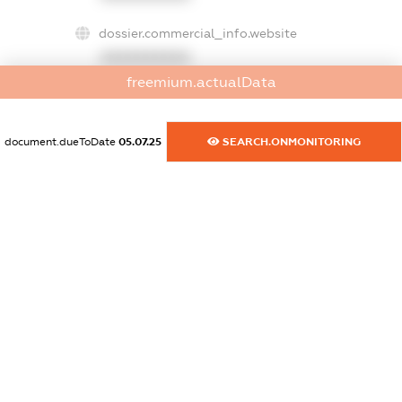
dossier.commercial_info.website
XXXXXXXXXX
freemium.actualData
dossier.commercial_info.activity
XXXXXXXXXX
document.dueToDate
05.07.25
SEARCH.ONMONITORING
freemium.exampleText_1
freemium.exampleText_2
freemium.anonymousPerSearch2
FREEMIUM.DETAILS
FREEMIUM.REGISTER