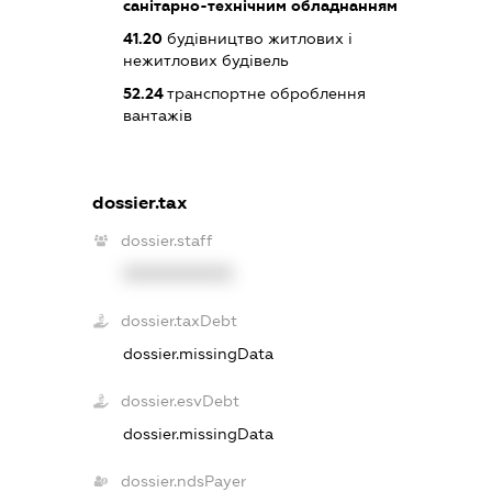
санітарно-технічним обладнанням
41.20
будівництво житлових і
нежитлових будівель
52.24
транспортне оброблення
вантажів
dossier.tax
dossier.staff
XXXXXXXXXX
dossier.taxDebt
dossier.missingData
dossier.esvDebt
dossier.missingData
dossier.ndsPayer