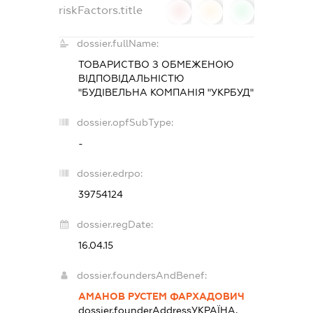
riskFactors.title
0
0
0
dossier.fullName:
ТОВАРИСТВО З ОБМЕЖЕНОЮ
ВІДПОВІДАЛЬНІСТЮ
"БУДІВЕЛЬНА КОМПАНІЯ "УКРБУД"
dossier.opfSubType:
-
dossier.edrpo:
39754124
dossier.regDate:
16.04.15
dossier.foundersAndBenef:
АМАНОВ РУСТЕМ ФАРХАДОВИЧ
dossier.founderAddress
УКРАЇНА,