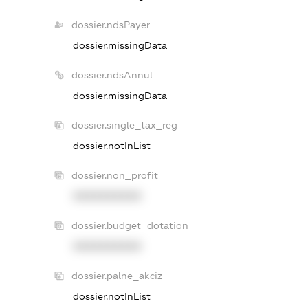
dossier.ndsPayer
dossier.missingData
dossier.ndsAnnul
dossier.missingData
dossier.single_tax_reg
dossier.notInList
dossier.non_profit
XXXXXXXXXX
dossier.budget_dotation
XXXXXXXXXX
dossier.palne_akciz
dossier.notInList