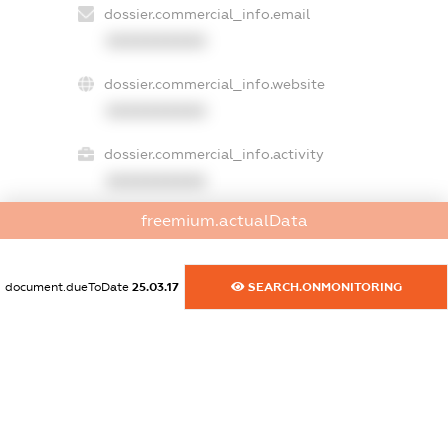
dossier.commercial_info.email
XXXXXXXXXX
dossier.commercial_info.website
XXXXXXXXXX
dossier.commercial_info.activity
XXXXXXXXXX
freemium.actualData
freemium.exampleText_1
freemium.exampleText_2
document.dueToDate
25.03.17
SEARCH.ONMONITORING
freemium.anonymousPerSearch2
FREEMIUM.DETAILS
FREEMIUM.REGISTER