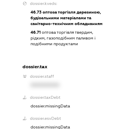
dossier.kveds:
46.73
оптова торгівля деревиною,
будівельними матеріалами та
санітарно-технічним обладнанням
46.71
оптова торгівля твердим,
рідким, газоподібним паливом і
подібними продуктами
dossier.tax
dossier.staff
XXXXXXXXXX
dossier.taxDebt
dossier.missingData
dossier.esvDebt
dossier.missingData