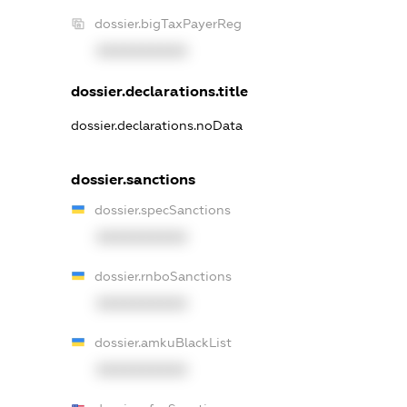
dossier.bigTaxPayerReg
XXXXXXXXXX
dossier.declarations.title
dossier.declarations.noData
dossier.sanctions
dossier.specSanctions
XXXXXXXXXX
dossier.rnboSanctions
XXXXXXXXXX
dossier.amkuBlackList
XXXXXXXXXX