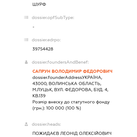
ШУРФ
dossier.opfSubType:
-
dossier.edrpo:
39754428
dossier.foundersAndBenef:
САПРУН ВОЛОДИМИР ФЕДОРОВИЧ
dossier.founderAddress
УКРАЇНА,
43000, ВОЛИНСЬКА ОБЛАСТЬ,
М.ЛУЦЬК, ВУЛ. ФЕДОРОВА, БУД. 4,
КВ.139
Розмір внеску до статутного фонду
(грн.):
100 000
(100 %)
dossier.heads:
ПОЖИДАЄВ ЛЕОНІД ОЛЕКСІЙОВИЧ