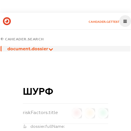
CAHEADER.GETTEST
CAHEADER.SEARCH
document.dossier
ШУРФ
riskFactors.title
0
0
0
dossier.fullName: