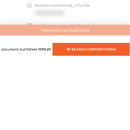
dossier.commercial_info.fax
XXXXXXXXXX
dossier.commercial_info.email
freemium.actualData
XXXXXXXXXX
dossier.commercial_info.website
document.dueToDate
17.10.25
SEARCH.ONMONITORING
XXXXXXXXXX
dossier.commercial_info.activity
XXXXXXXXXX
freemium.exampleText_1
freemium.exampleText_2
freemium.anonymousPerSearch2
FREEMIUM.DETAILS
FREEMIUM.REGISTER