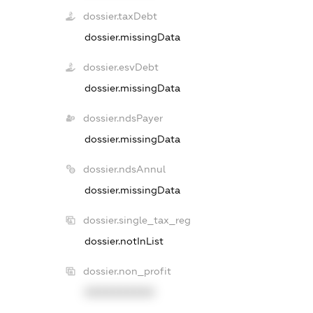
dossier.taxDebt
dossier.missingData
dossier.esvDebt
dossier.missingData
dossier.ndsPayer
dossier.missingData
dossier.ndsAnnul
dossier.missingData
dossier.single_tax_reg
dossier.notInList
dossier.non_profit
XXXXXXXXXX