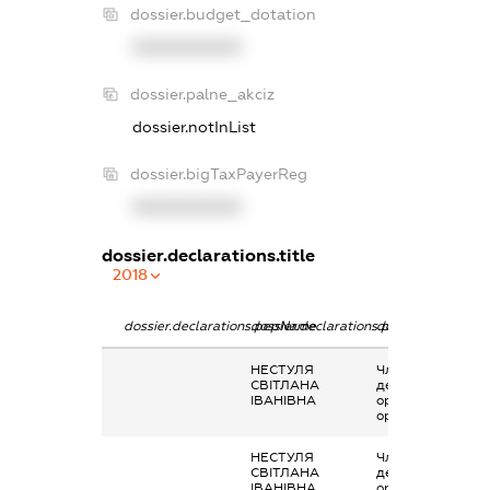
dossier.budget_dotation
XXXXXXXXXX
dossier.palne_akciz
dossier.notInList
dossier.bigTaxPayerReg
XXXXXXXXXX
dossier.declarations.title
2018
dossier.declarations.pepName
dossier.declarations.personName
dossier.declarati
НЕСТУЛЯ
Членство суб’єкт
СВІТЛАНА
декларування в
ІВАНІВНА
організаціях та ї
органах
НЕСТУЛЯ
Членство суб’єкт
СВІТЛАНА
декларування в
ІВАНІВНА
організаціях та ї