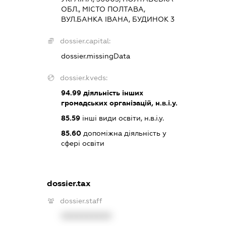
ОБЛ., МІСТО ПОЛТАВА,
ВУЛ.БАНКА ІВАНА, БУДИНОК 3
dossier.capital:
dossier.missingData
dossier.kveds:
94.99
діяльність інших
громадських організацій, н.в.і.у.
85.59
інші види освіти, н.в.і.у.
85.60
допоміжна діяльність у
сфері освіти
dossier.tax
dossier.staff
XXXXXXXXXX