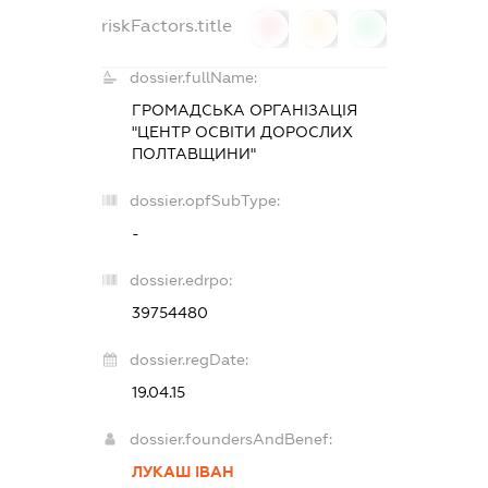
riskFactors.title
0
0
0
dossier.fullName:
ГРОМАДСЬКА ОРГАНІЗАЦІЯ
"ЦЕНТР ОСВІТИ ДОРОСЛИХ
ПОЛТАВЩИНИ"
dossier.opfSubType:
-
dossier.edrpo:
39754480
dossier.regDate:
19.04.15
dossier.foundersAndBenef:
ЛУКАШ ІВАН