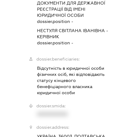
ДОКУМЕНТИ ДЛЯ ДЕРЖАВНОЇ
РЕЄСТРАЦІЇ ВІД ІМЕНІ
ЮРИДИЧНОЇ ОСОБИ
dossier.position -
НЕСТУЛЯ СВІТЛАНА ІВАНІВНА
-
КЕРІВНИК
dossier.position -
dossier.beneficiaries:
Відсутність в юридичної особи
фізичних осіб, які відповідають
статусу кінцевого
бенефіціарного власника
юридичної особи
dossier.smida:
XXXXXXXXXX
dossier.address:
УКРАЇНА, 36003, ПОЛТАВСЬКА