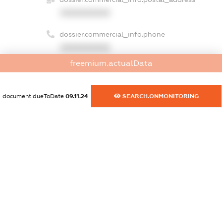
XXXXXXXXXX
dossier.commercial_info.phone
XXXXXXXXXX
freemium.actualData
dossier.commercial_info.fax
XXXXXXXXXX
document.dueToDate
09.11.24
SEARCH.ONMONITORING
dossier.commercial_info.email
XXXXXXXXXX
dossier.commercial_info.website
XXXXXXXXXX
dossier.commercial_info.activity
XXXXXXXXXX