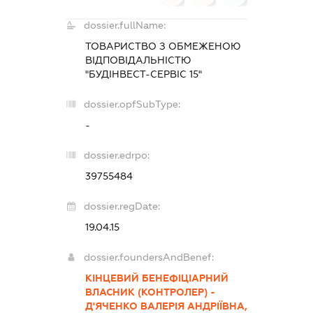
dossier.fullName:
ТОВАРИСТВО З ОБМЕЖЕНОЮ
ВІДПОВІДАЛЬНІСТЮ
"БУДІНВЕСТ-СЕРВІС 15"
dossier.opfSubType:
-
dossier.edrpo:
39755484
dossier.regDate:
19.04.15
dossier.foundersAndBenef:
КІНЦЕВИЙ БЕНЕФІЦІАРНИЙ
ВЛАСНИК (КОНТРОЛЕР) -
Д'ЯЧЕНКО ВАЛЕРІЯ АНДРІЇВНА,