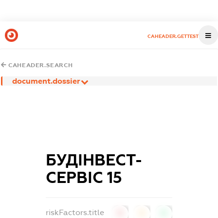
CAHEADER.GETTEST
CAHEADER.SEARCH
document.dossier
БУДІНВЕСТ-
СЕРВІС 15
riskFactors.title
0
0
0