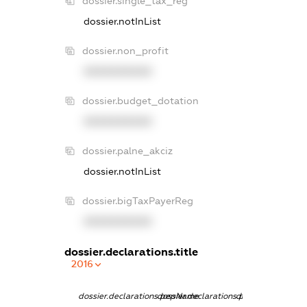
dossier.single_tax_reg
dossier.notInList
dossier.non_profit
XXXXXXXXXX
dossier.budget_dotation
XXXXXXXXXX
dossier.palne_akciz
dossier.notInList
dossier.bigTaxPayerReg
XXXXXXXXXX
dossier.declarations.title
2016
dossier.declarations.pepName
dossier.declarations.personName
dossier.declarati