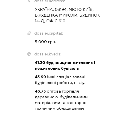
dossier.address:
УКРАЇНА, 03194, МІСТО КИЇВ,
Б.РУДЕНКА МИКОЛИ, БУДИНОК
14-Д, ОФІС 610
dossier.capital:
5 000 грн.
dossier.kveds:
41.20
будівництво житлових і
нежитлових будівель
43.99
інші спеціалізовані
будівельні роботи, н.в.і.у.
46.73
оптова торгівля
деревиною, будівельними
матеріалами та санітарно-
технічним обладнанням