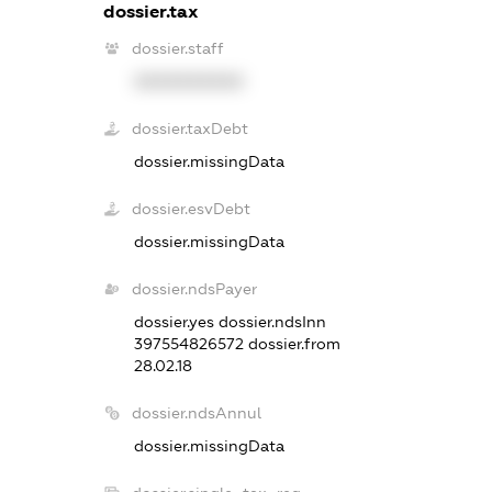
dossier.tax
dossier.staff
XXXXXXXXXX
dossier.taxDebt
dossier.missingData
dossier.esvDebt
dossier.missingData
dossier.ndsPayer
dossier.yes
dossier.ndsInn
397554826572
dossier.from
28.02.18
dossier.ndsAnnul
dossier.missingData