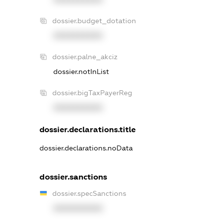
dossier.budget_dotation
XXXXXXXXXX
dossier.palne_akciz
dossier.notInList
dossier.bigTaxPayerReg
XXXXXXXXXX
dossier.declarations.title
dossier.declarations.noData
dossier.sanctions
dossier.specSanctions
XXXXXXXXXX