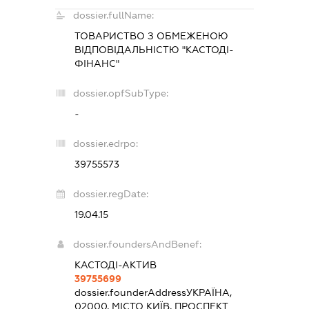
dossier.fullName:
ТОВАРИСТВО З ОБМЕЖЕНОЮ
ВІДПОВІДАЛЬНІСТЮ "КАСТОДІ-
ФІНАНС"
dossier.opfSubType:
-
dossier.edrpo:
39755573
dossier.regDate:
19.04.15
dossier.foundersAndBenef:
КАСТОДІ-АКТИВ
39755699
dossier.founderAddress
УКРАЇНА,
02000, МІСТО КИЇВ, ПРОСПЕКТ