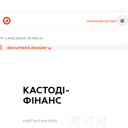
CAHEADER.GETTEST
CAHEADER.SEARCH
document.dossier
КАСТОДІ-
ФІНАНС
riskFactors.title
0
0
0