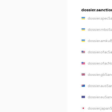
dossier.sanctio
dossier.specS
dossier.rnboS
dossier.amkuB
dossier.ofacS
dossier.ofac
dossier.gbSan
dossier.ausSa
dossier.euSan
dossier.japan