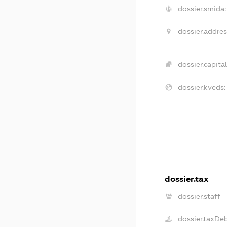
dossier.smida:
dossier.addres
dossier.capital
dossier.kveds:
dossier.tax
dossier.staff
dossier.taxDe