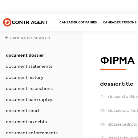
CONTR AGENT
CAHEADER.COMPANIES
CAHEADER.PERSONS
CAHEADER.SEARCH
document.dossier
ФІРМА
document.statements
document.history
dossier.title
document.inspections
dossier.fullNa
document.bankruptcy
dossier.opfSu
document.court
document.taxdebts
dossier.edrpo:
document.enforcements