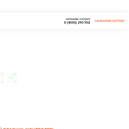
caHeader.contact
CAHEADER.GETTEST
0 (800) 210 102
0
0