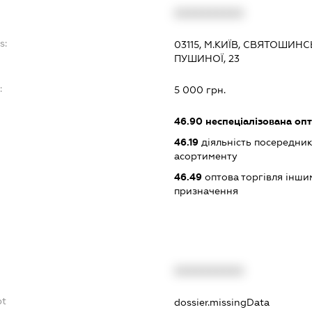
XXXXXXXXXX
s:
03115, М.КИЇВ, СВЯТОШИ
ПУШИНОЇ, 23
:
5 000 грн.
46.90
неспеціалізована опт
46.19
діяльність посередник
асортименту
46.49
оптова торгівля інши
призначення
XXXXXXXXXX
bt
dossier.missingData