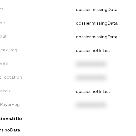
bt
dossier.missingData
yer
dossier.missingData
nul
dossier.missingData
e_tax_reg
dossier.notInList
rofit
XXXXXXXXXX
t_dotation
XXXXXXXXXX
_akciz
dossier.notInList
xPayerReg
XXXXXXXXXX
ions.title
ons.noData