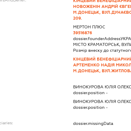
ersAndBenef:
КІНЦЕВИЙ БЕНЕФІЦІАРНИЙ
НОВОЖЕНІН АНДРІЙ ЄВГЕ
М.ДОНЕЦЬК, ВУЛ.ДУНАЄВС
209.
МЕРТОН ПЛЮС
39516876
dossier.founderAddress
УКРА
МІСТО КРАМАТОРСЬК, ВУЛИ
Розмір внеску до статутног
КІНЦЕВИЙ БЕНЕФІЦІАРНИЙ
АРТЕМЕНКО НАДІЯ МИКОЛ
М.ДОНЕЦЬК, ВУЛ.ЖИТЛОВА
ВИНОКУРОВА ЮЛІЯ ОЛЕК
dossier.position -
ВИНОКУРОВА ЮЛІЯ ОЛЕК
dossier.position -
iaries:
dossier.missingData