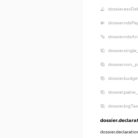
dossier.esvDe
dossier.ndsPa
dossier.ndsAn
dossier.singl
dossier.non_p
dossier.budge
dossier.palne
dossier.bigTa
dossier.declarat
dossier.declarati