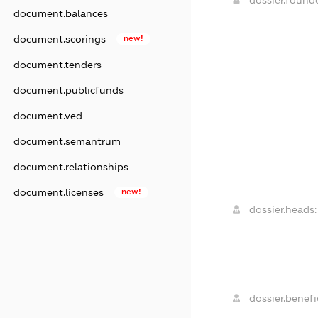
dossier.found
document.balances
document.scorings
new!
document.tenders
document.publicfunds
document.ved
document.semantrum
document.relationships
document.licenses
new!
dossier.heads:
dossier.benefic