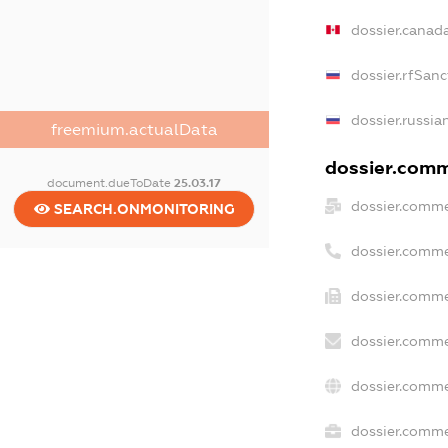
dossier.canad
dossier.rfSanc
dossier.russia
freemium.actualData
dossier.comme
document.dueToDate
25.03.17
dossier.comme
SEARCH.ONMONITORING
dossier.comme
dossier.comme
dossier.comme
dossier.comme
dossier.commer