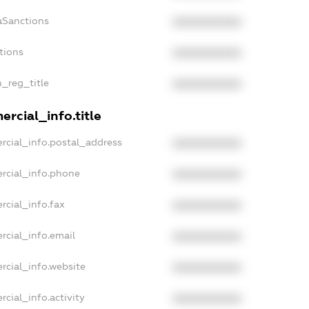
aSanctions
XXXXXXXXXX
tions
XXXXXXXXXX
n_reg_title
XXXXXXXXXX
rcial_info.title
rcial_info.postal_address
XXXXXXXXXX
rcial_info.phone
XXXXXXXXXX
rcial_info.fax
XXXXXXXXXX
rcial_info.email
XXXXXXXXXX
rcial_info.website
XXXXXXXXXX
cial_info.activity
XXXXXXXXXX