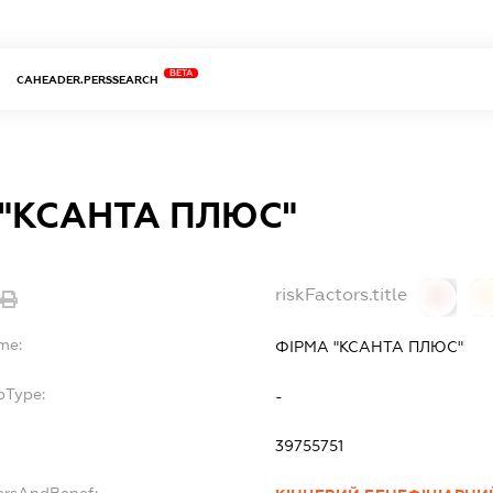
BETA
CAHEADER.PERSSEARCH
 "КСАНТА ПЛЮС"
riskFactors.title
0
me:
ФІРМА "КСАНТА ПЛЮС"
bType:
-
39755751