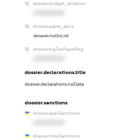
dossier.budget_dotation
XXXXXXXXXX
dossier.palne_akciz
dossier.notInList
dossier.bigTaxPayerReg
XXXXXXXXXX
dossier.declarations.title
dossier.declarations.noData
dossier.sanctions
dossier.specSanctions
XXXXXXXXXX
dossier.rnboSanctions