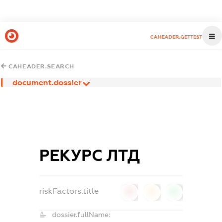
CAHEADER.GETTEST
CAHEADER.SEARCH
document.dossier
РЕКУРС ЛТД
riskFactors.title
0
0
0
dossier.fullName: