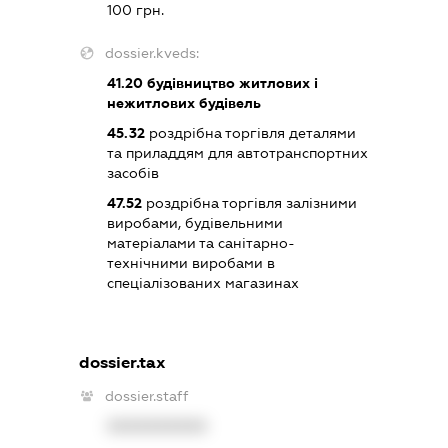
100 грн.
dossier.kveds:
41.20
будівництво житлових і
нежитлових будівель
45.32
роздрібна торгівля деталями
та приладдям для автотранспортних
засобів
47.52
роздрібна торгівля залізними
виробами, будівельними
матеріалами та санітарно-
технічними виробами в
спеціалізованих магазинах
dossier.tax
dossier.staff
XXXXXXXXXX