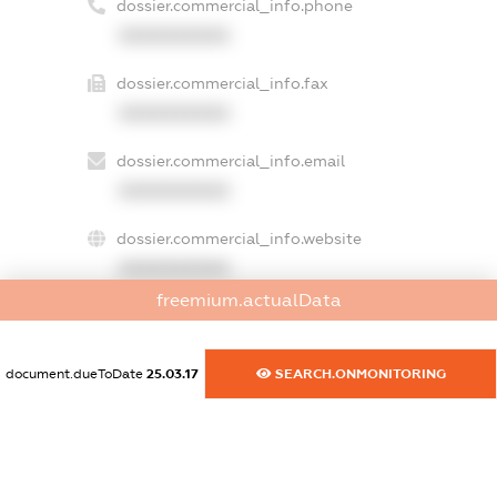
dossier.commercial_info.phone
XXXXXXXXXX
dossier.commercial_info.fax
XXXXXXXXXX
dossier.commercial_info.email
XXXXXXXXXX
dossier.commercial_info.website
XXXXXXXXXX
freemium.actualData
dossier.commercial_info.activity
XXXXXXXXXX
document.dueToDate
25.03.17
SEARCH.ONMONITORING
freemium.exampleText_1
freemium.exampleText_2
freemium.anonymousPerSearch2