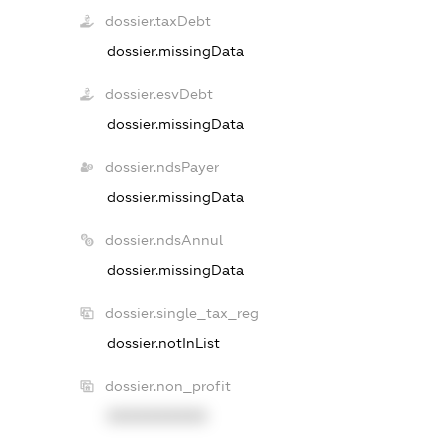
dossier.taxDebt
dossier.missingData
dossier.esvDebt
dossier.missingData
dossier.ndsPayer
dossier.missingData
dossier.ndsAnnul
dossier.missingData
dossier.single_tax_reg
dossier.notInList
dossier.non_profit
XXXXXXXXXX