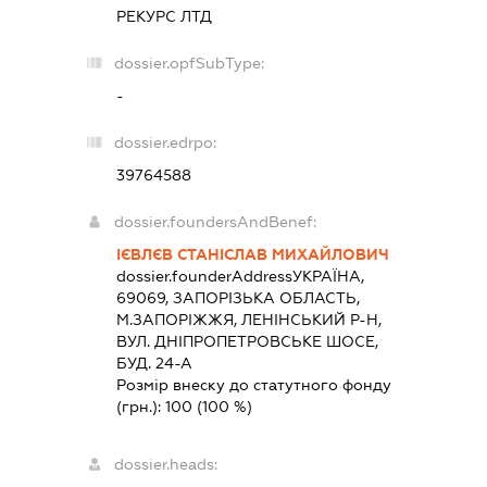
РЕКУРС ЛТД
dossier.opfSubType:
-
dossier.edrpo:
39764588
dossier.foundersAndBenef:
ІЄВЛЄВ СТАНІСЛАВ МИХАЙЛОВИЧ
dossier.founderAddress
УКРАЇНА,
69069, ЗАПОРIЗЬКА ОБЛАСТЬ,
М.ЗАПОРІЖЖЯ, ЛЕНІНСЬКИЙ Р-Н,
ВУЛ. ДНІПРОПЕТРОВСЬКЕ ШОСЕ,
БУД. 24-А
Розмір внеску до статутного фонду
(грн.):
100
(100 %)
dossier.heads: