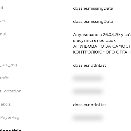
bt
dossier.missingData
yer
dossier.missingData
nnul
Анульовано з 26.03.20 у зв'
вiдсутнiсть поставок
АНУЛЬОВАНО ЗА САМОСТ
КОНТРОЛЮЮЧОГО ОРГАНУ
e_tax_reg
dossier.notInList
rofit
XXXXXXXXXX
et_dotation
XXXXXXXXXX
_akciz
dossier.notInList
axPayerReg
XXXXXXXXXX
ions.title