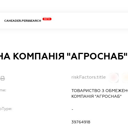
BETA
CAHEADER.PERSSEARCH
НА КОМПАНІЯ "АГРОСНАБ"
riskFactors.title
0
ame:
ТОВАРИСТВО З ОБМЕЖЕН
КОМПАНІЯ "АГРОСНАБ"
bType:
-
39764918