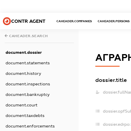
CONTR AGENT
CAHEADER.COMPANIES
CAHEADER.PERSONS
CAHEADER.SEARCH
document.dossier
АГРАР
document.statements
document.history
dossier.title
document.inspections
dossier.fullN
document.bankruptcy
document.court
dossier.opfSu
document.taxdebts
dossier.edrpo:
document.enforcements