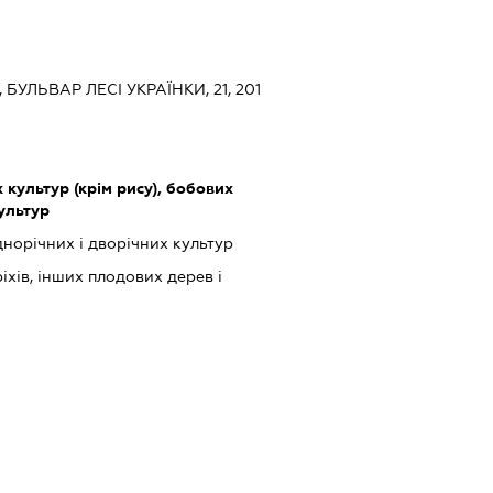
, БУЛЬВАР ЛЕСІ УКРАЇНКИ, 21, 201
культур (крім рису), бобових
культур
орічних і дворічних культур
іхів, інших плодових дерев і