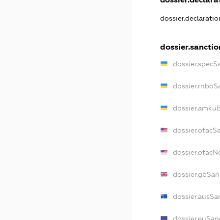
dossier.declarati
dossier.sanctio
dossier.specS
dossier.rnboS
dossier.amkuB
dossier.ofacS
dossier.ofac
dossier.gbSan
dossier.ausSa
dossier.euSan