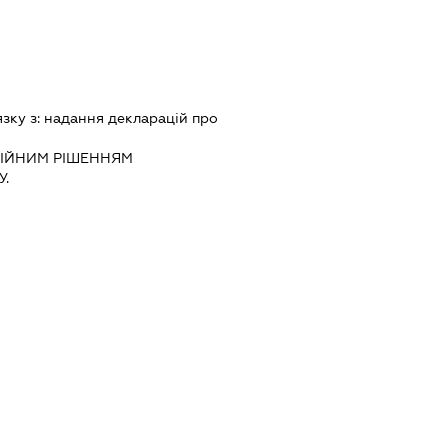
язку з:
надання декларацiй про
IЙНИМ РIШЕННЯМ
.