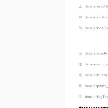
dossier.esvDe
dossier.ndsPa
dossier.ndsA
dossier.singl
dossier.non_p
dossier.budg
dossier.palne
dossier.bigT
dossier.declarat