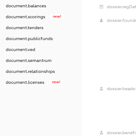
document.balances
dossier.regDat
document.scorings
new!
dossier.foun
document.tenders
document.publicfunds
document.ved
document.semantrum
document.relationships
document.licenses
new!
dossier.heads:
dossier.benefi