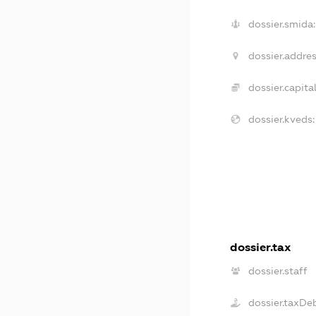
dossier.smida:
dossier.addres
dossier.capital
dossier.kveds:
dossier.tax
dossier.staff
dossier.taxDe