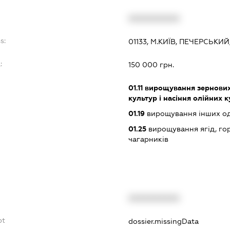
XXXXXXXXXX
s:
01133, М.КИЇВ, ПЕЧЕРСЬКИЙ
:
150 000 грн.
01.11
вирощування зернових 
культур і насіння олійних 
01.19
вирощування інших одн
01.25
вирощування ягід, гор
чагарників
XXXXXXXXXX
bt
dossier.missingData