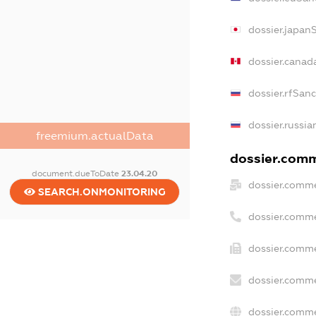
dossier.japan
dossier.canad
dossier.rfSan
dossier.russia
freemium.actualData
dossier.comme
document.dueToDate
23.04.20
dossier.comme
SEARCH.ONMONITORING
dossier.comme
dossier.comme
dossier.comme
dossier.comme