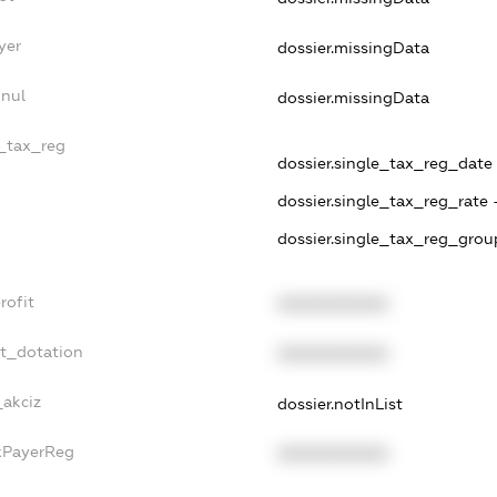
yer
dossier.missingData
nnul
dossier.missingData
e_tax_reg
dossier.single_tax_reg_date 
dossier.single_tax_reg_rate 
dossier.single_tax_reg_grou
rofit
XXXXXXXXXX
et_dotation
XXXXXXXXXX
_akciz
dossier.notInList
axPayerReg
XXXXXXXXXX