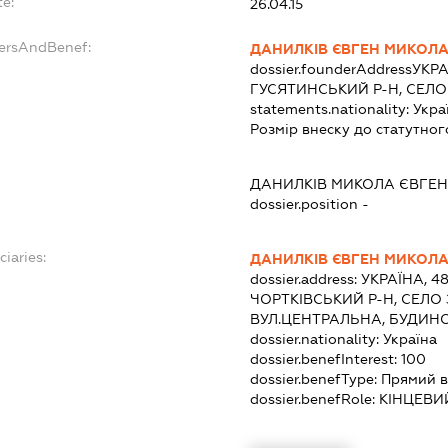
te:
26.04.15
dersAndBenef:
ДАНИЛКІВ ЄВГЕН МИКОЛ
dossier.founderAddress
УКРА
ГУСЯТИНСЬКИЙ Р-Н, СЕЛО
statements.nationality:
Укра
Розмір внеску до статутног
ДАНИЛКІВ МИКОЛА ЄВГЕ
dossier.position -
ciaries:
ДАНИЛКІВ ЄВГЕН МИКОЛ
dossier.address:
УКРАЇНА, 4
ЧОРТКІВСЬКИЙ Р-Н, СЕЛО 
ВУЛ.ЦЕНТРАЛЬНА, БУДИНО
dossier.nationality:
Україна
dossier.benefInterest:
100
dossier.benefType:
Прямий в
dossier.benefRole:
КІНЦЕВИ