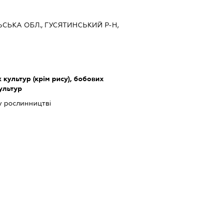
ЛЬСЬКА ОБЛ., ГУСЯТИНСЬКИЙ Р-Н,
культур (крім рису), бобових
культур
у рослинництві