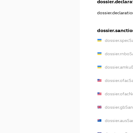
dossier.declarat
dossier.declarati
dossier.sanctio
dossier.specS
dossier.rnboS
dossier.amkuB
dossier.ofacS
dossier.ofac
dossier.gbSan
dossier.ausSa