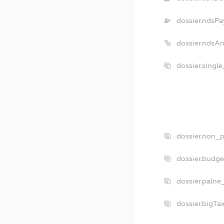
dossier.ndsPa
dossier.ndsA
dossier.singl
dossier.non_p
dossier.budg
dossier.palne
dossier.bigT