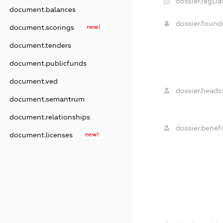
dossier.regDa
document.balances
dossier.foun
document.scorings
new!
document.tenders
document.publicfunds
document.ved
dossier.heads:
document.semantrum
document.relationships
dossier.benefi
document.licenses
new!