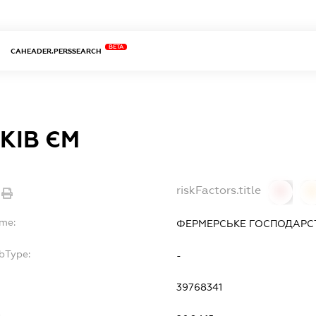
BETA
CAHEADER.PERSSEARCH
КІВ ЄМ
riskFactors.title
0
ame:
ФЕРМЕРСЬКЕ ГОСПОДАРСТ
bType:
-
39768341