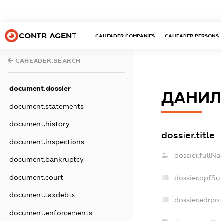
CONTR AGENT
CAHEADER.COMPANIES
CAHEADER.PERSONS
CAHEADER.SEARCH
document.dossier
ДАНИЛ
document.statements
document.history
dossier.title
document.inspections
dossier.fullN
document.bankruptcy
document.court
dossier.opfSu
document.taxdebts
dossier.edrpo:
document.enforcements