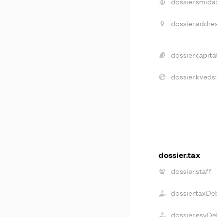
dossier.smida:
dossier.addres
dossier.capital
dossier.kveds:
dossier.tax
dossier.staff
dossier.taxDe
dossier.esvDe