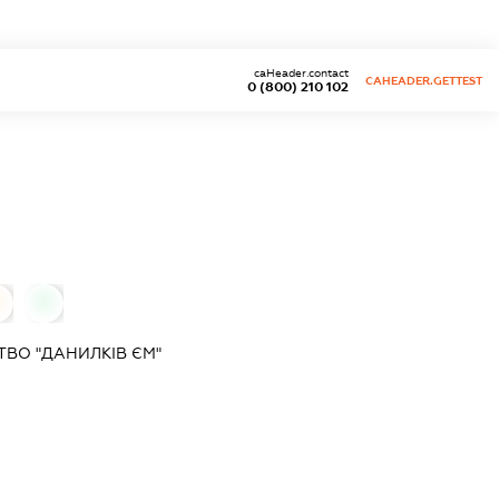
caHeader.contact
CAHEADER.GETTEST
0 (800) 210 102
0
0
ВО "ДАНИЛКІВ ЄМ"