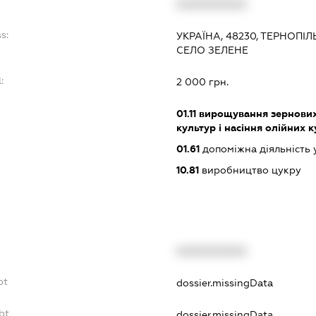
XXXXXXXXXX
s:
УКРАЇНА, 48230, ТЕРНОПІ
СЕЛО ЗЕЛЕНЕ
:
2 000 грн.
01.11
вирощування зернових 
культур і насіння олійних 
01.61
допоміжна діяльність 
10.81
виробництво цукру
XXXXXXXXXX
bt
dossier.missingData
bt
dossier.missingData