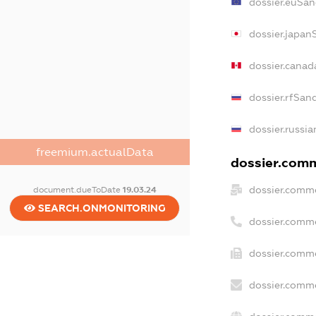
dossier.euSan
dossier.japan
dossier.canad
dossier.rfSan
dossier.russia
freemium.actualData
dossier.comm
dossier.comme
document.dueToDate
19.03.24
SEARCH.ONMONITORING
dossier.comm
dossier.comme
dossier.comme