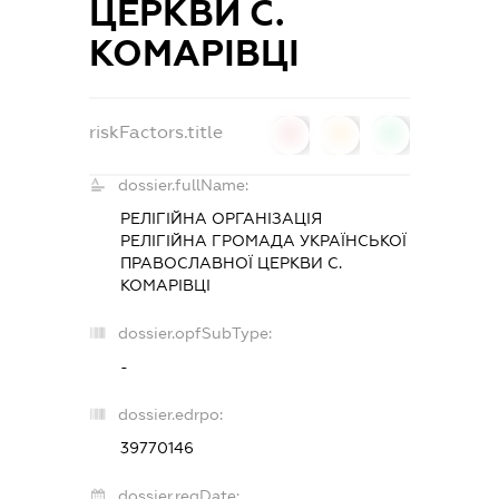
ЦЕРКВИ С.
КОМАРІВЦІ
riskFactors.title
0
0
0
dossier.fullName:
РЕЛІГІЙНА ОРГАНІЗАЦІЯ
РЕЛІГІЙНА ГРОМАДА УКРАЇНСЬКОЇ
ПРАВОСЛАВНОЇ ЦЕРКВИ С.
КОМАРІВЦІ
dossier.opfSubType:
-
dossier.edrpo:
39770146
dossier.regDate: