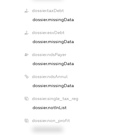
dossier.taxDebt
dossier.missingData
dossier.esvDebt
dossier.missingData
dossier.ndsPayer
dossier.missingData
dossier.ndsAnnul
dossier.missingData
dossier.single_tax_reg
dossier.notInList
dossier.non_profit
XXXXXXXXXX