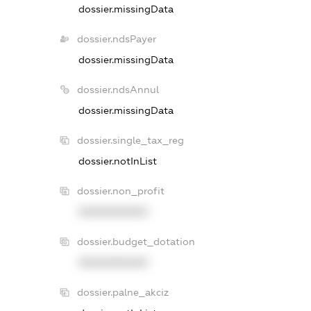
dossier.missingData
dossier.ndsPayer
dossier.missingData
dossier.ndsAnnul
dossier.missingData
dossier.single_tax_reg
dossier.notInList
dossier.non_profit
XXXXXXXXXX
dossier.budget_dotation
XXXXXXXXXX
dossier.palne_akciz