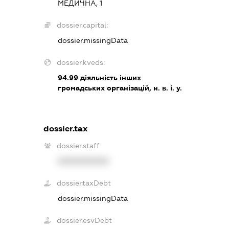
МЕДИЧНА, 1
dossier.capital:
dossier.missingData
dossier.kveds:
94.99
діяльність інших
громадських організацій, н. в. і. у.
dossier.tax
dossier.staff
XXXXXXXXXX
dossier.taxDebt
dossier.missingData
dossier.esvDebt