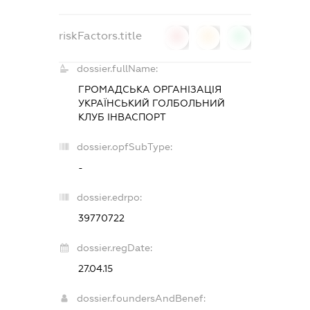
riskFactors.title
0
0
0
dossier.fullName:
ГРОМАДСЬКА ОРГАНІЗАЦІЯ
УКРАЇНСЬКИЙ ГОЛБОЛЬНИЙ
КЛУБ ІНВАСПОРТ
dossier.opfSubType:
-
dossier.edrpo:
39770722
dossier.regDate:
27.04.15
dossier.foundersAndBenef: