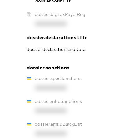
dossier.notInList
dossier.bigTaxPayerReg
XXXXXXXXXX
dossier.declarations.title
dossier.declarations.noData
dossier.sanctions
dossier.specSanctions
XXXXXXXXXX
dossier.rnboSanctions
XXXXXXXXXX
dossier.amkuBlackList
XXXXXXXXXX