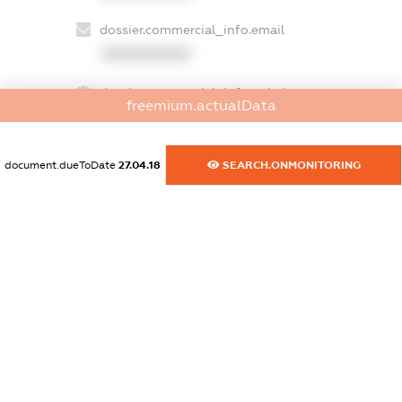
dossier.commercial_info.email
XXXXXXXXXX
dossier.commercial_info.website
freemium.actualData
XXXXXXXXXX
dossier.commercial_info.activity
document.dueToDate
27.04.18
SEARCH.ONMONITORING
XXXXXXXXXX
freemium.exampleText_1
freemium.exampleText_2
freemium.anonymousPerSearch2
FREEMIUM.DETAILS
FREEMIUM.REGISTER