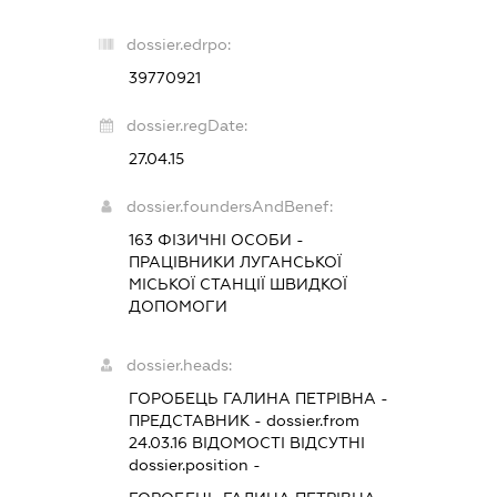
dossier.edrpo:
39770921
dossier.regDate:
27.04.15
dossier.foundersAndBenef:
163 ФІЗИЧНІ ОСОБИ -
ПРАЦІВНИКИ ЛУГАНСЬКОЇ
МІСЬКОЇ СТАНЦІЇ ШВИДКОЇ
ДОПОМОГИ
dossier.heads:
ГОРОБЕЦЬ ГАЛИНА ПЕТРІВНА
-
ПРЕДСТАВНИК
- dossier.from
24.03.16
ВІДОМОСТІ ВІДСУТНІ
dossier.position -