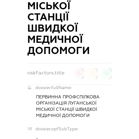
МІСЬКОЇ
СТАНЦІЇ
ШВИДКОЇ
МЕДИЧНОЇ
ДОПОМОГИ
riskFactors.title
0
0
0
dossier.fullName:
ПЕРВИННА ПРОФСПІЛКОВА
ОРГАНІЗАЦІЯ ЛУГАНСЬКОЇ
МІСЬКОЇ СТАНЦІЇ ШВИДКОЇ
МЕДИЧНОЇ ДОПОМОГИ
dossier.opfSubType:
-