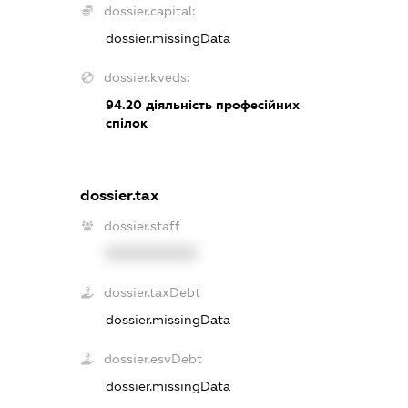
dossier.capital:
dossier.missingData
dossier.kveds:
94.20
діяльність професійних
спілок
dossier.tax
dossier.staff
XXXXXXXXXX
dossier.taxDebt
dossier.missingData
dossier.esvDebt
dossier.missingData