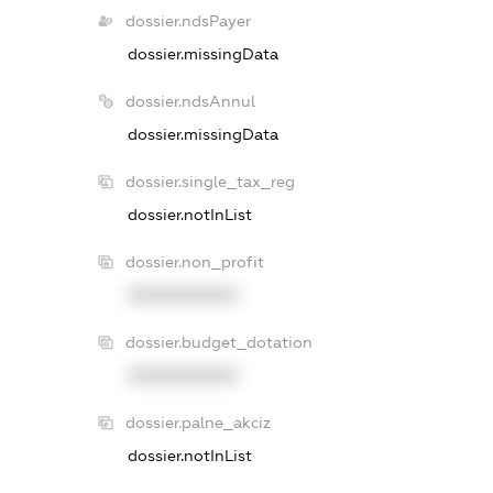
dossier.ndsPayer
dossier.missingData
dossier.ndsAnnul
dossier.missingData
dossier.single_tax_reg
dossier.notInList
dossier.non_profit
XXXXXXXXXX
dossier.budget_dotation
XXXXXXXXXX
dossier.palne_akciz
dossier.notInList