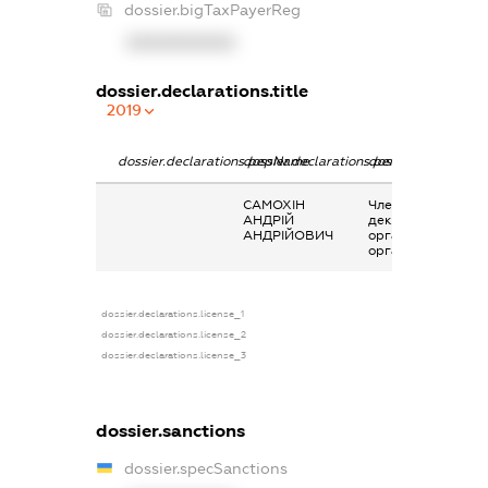
dossier.bigTaxPayerReg
XXXXXXXXXX
dossier.declarations.title
2019
dossier.declarations.pepName
dossier.declarations.personName
dossier.declaratio
САМОХІН
Членство суб’єкта
АНДРІЙ
декларування в
АНДРІЙОВИЧ
організаціях та їх
органах
dossier.declarations.license_1
dossier.declarations.license_2
dossier.declarations.license_3
dossier.sanctions
dossier.specSanctions