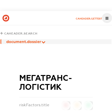
CAHEADER.GETTEST
CAHEADER.SEARCH
document.dossier
МЕГАТРАНС-
ЛОГІСТИК
riskFactors.title
0
0
0