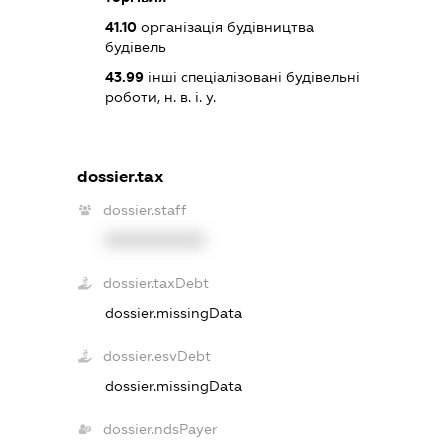
41.10
організація будівництва
будівель
43.99
інші спеціалізовані будівельні
роботи, н. в. і. у.
dossier.tax
dossier.staff
XXXXXXXXXX
dossier.taxDebt
dossier.missingData
dossier.esvDebt
dossier.missingData
dossier.ndsPayer