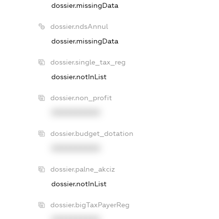
dossier.missingData
dossier.ndsAnnul
dossier.missingData
dossier.single_tax_reg
dossier.notInList
dossier.non_profit
XXXXXXXXXX
dossier.budget_dotation
XXXXXXXXXX
dossier.palne_akciz
dossier.notInList
dossier.bigTaxPayerReg