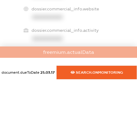
dossier.commercial_info.website
XXXXXXXXXX
dossier.commercial_info.activity
XXXXXXXXXX
freemium.actualData
freemium.exampleText_1
freemium.exampleText_2
document.dueToDate
25.03.17
SEARCH.ONMONITORING
freemium.anonymousPerSearch2
FREEMIUM.DETAILS
FREEMIUM.REGISTER