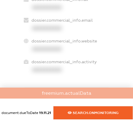
XXXXXXXXXX
dossier.commercial_info.email
XXXXXXXXXX
dossier.commercial_info.website
XXXXXXXXXX
dossier.commercial_info.activity
XXXXXXXXXX
freemium.actualData
freemium.exampleText_1
freemium.exampleText_2
freemium.anonymousPerSearch2
document.dueToDate
19.11.21
SEARCH.ONMONITORING
FREEMIUM.DETAILS
FREEMIUM.REGISTER