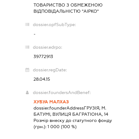
ТОВАРИСТВО З ОБМЕЖЕНОЮ
ВІДПОВІДАЛЬНІСТЮ "АІРКО"
dossier.opfSubType:
-
dossier.edrpo:
39772913
dossier.regDate:
28.04.15
dossier.foundersAndBenef:
ХУБУА МАЛХАЗ
dossier.founderAddress
ГРУЗІЯ, М.
БАТУМІ, ВУЛИЦЯ БАГРАТІОНА, 14
Розмір внеску до статутного фонду
(грн.):
1 000
(100 %)