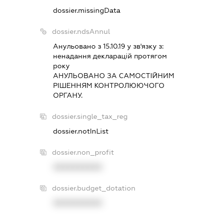
dossier.missingData
dossier.ndsAnnul
Анульовано з 15.10.19 у зв'язку з:
ненадання декларацiй протягом
року
АНУЛЬОВАНО ЗА САМОСТIЙНИМ
РIШЕННЯМ КОНТРОЛЮЮЧОГО
ОРГАНУ.
dossier.single_tax_reg
dossier.notInList
dossier.non_profit
XXXXXXXXXX
dossier.budget_dotation
XXXXXXXXXX