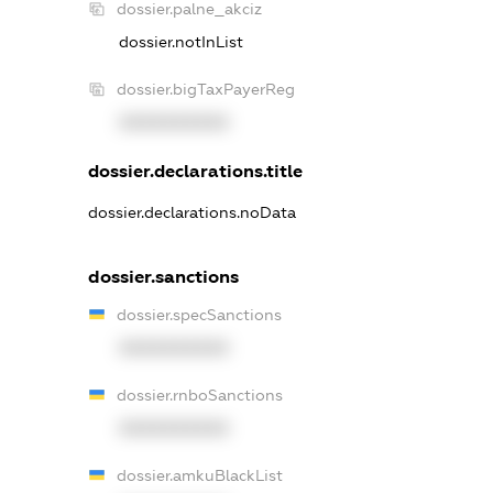
dossier.palne_akciz
dossier.notInList
dossier.bigTaxPayerReg
XXXXXXXXXX
dossier.declarations.title
dossier.declarations.noData
dossier.sanctions
dossier.specSanctions
XXXXXXXXXX
dossier.rnboSanctions
XXXXXXXXXX
dossier.amkuBlackList