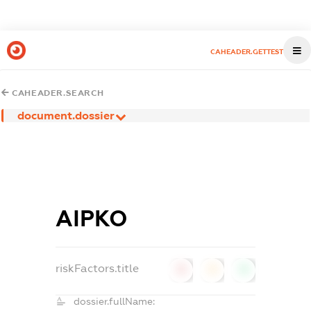
CAHEADER.GETTEST
CAHEADER.SEARCH
document.dossier
АІРКО
riskFactors.title
0
0
0
dossier.fullName: