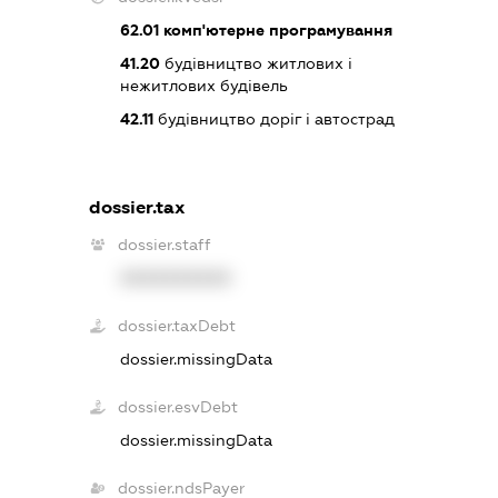
62.01
комп'ютерне програмування
41.20
будівництво житлових і
нежитлових будівель
42.11
будівництво доріг і автострад
dossier.tax
dossier.staff
XXXXXXXXXX
dossier.taxDebt
dossier.missingData
dossier.esvDebt
dossier.missingData
dossier.ndsPayer