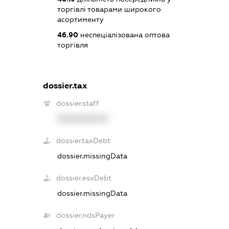
торгівлі товарами широкого
асортименту
46.90
неспеціалізована оптова
торгівля
dossier.tax
dossier.staff
XXXXXXXXXX
dossier.taxDebt
dossier.missingData
dossier.esvDebt
dossier.missingData
dossier.ndsPayer