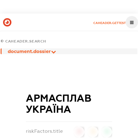
CAHEADER.GETTEST
CAHEADER.SEARCH
document.dossier
АРМАСПЛАВ
УКРАЇНА
riskFactors.title
0
0
0