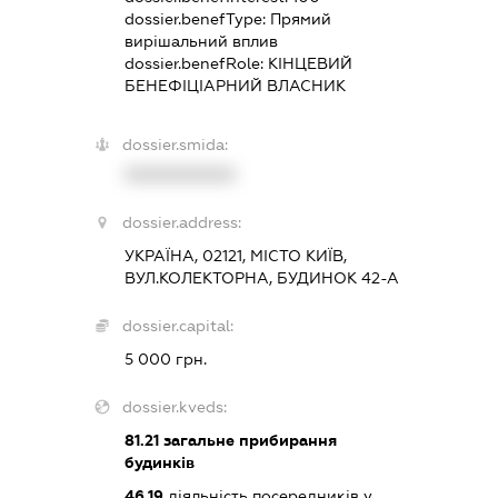
dossier.benefType:
Прямий
вирішальний вплив
dossier.benefRole:
КІНЦЕВИЙ
БЕНЕФІЦІАРНИЙ ВЛАСНИК
dossier.smida:
XXXXXXXXXX
dossier.address:
УКРАЇНА, 02121, МІСТО КИЇВ,
ВУЛ.КОЛЕКТОРНА, БУДИНОК 42-А
dossier.capital:
5 000 грн.
dossier.kveds:
81.21
загальне прибирання
будинків
46.19
діяльність посередників у