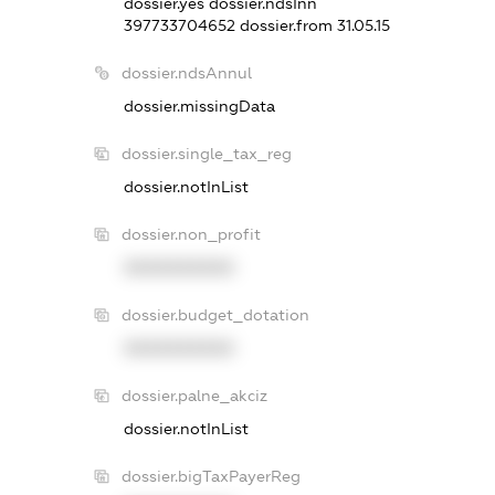
dossier.yes
dossier.ndsInn
397733704652
dossier.from 31.05.15
dossier.ndsAnnul
dossier.missingData
dossier.single_tax_reg
dossier.notInList
dossier.non_profit
XXXXXXXXXX
dossier.budget_dotation
XXXXXXXXXX
dossier.palne_akciz
dossier.notInList
dossier.bigTaxPayerReg