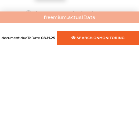
dossier.commercial_info.website
freemium.actualData
XXXXXXXXXX
dossier.commercial_info.activity
document.dueToDate
08.11.25
SEARCH.ONMONITORING
XXXXXXXXXX
freemium.exampleText_1
freemium.exampleText_2
freemium.anonymousPerSearch2
FREEMIUM.DETAILS
FREEMIUM.REGISTER