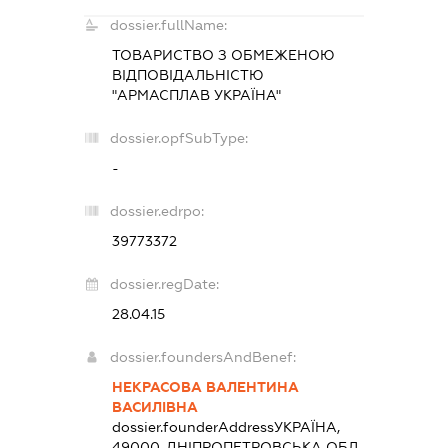
dossier.fullName:
ТОВАРИСТВО З ОБМЕЖЕНОЮ
ВІДПОВІДАЛЬНІСТЮ
"АРМАСПЛАВ УКРАЇНА"
dossier.opfSubType:
-
dossier.edrpo:
39773372
dossier.regDate:
28.04.15
dossier.foundersAndBenef:
НЕКРАСОВА ВАЛЕНТИНА
ВАСИЛІВНА
dossier.founderAddress
УКРАЇНА,
49000, ДНІПРОПЕТРОВСЬКА ОБЛ.,