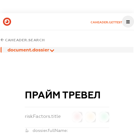
CAHEADER.GETTEST
CAHEADER.SEARCH
document.dossier
ПРАЙМ ТРЕВЕЛ
riskFactors.title
0
0
0
dossier.fullName: