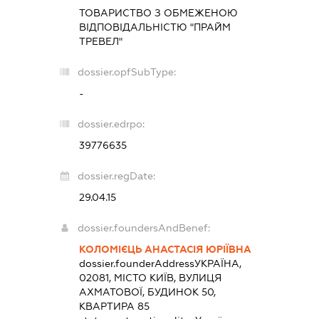
ТОВАРИСТВО З ОБМЕЖЕНОЮ
ВІДПОВІДАЛЬНІСТЮ "ПРАЙМ
ТРЕВЕЛ"
dossier.opfSubType:
-
dossier.edrpo:
39776635
dossier.regDate:
29.04.15
dossier.foundersAndBenef:
КОЛОМІЄЦЬ АНАСТАСІЯ ЮРІЇВНА
dossier.founderAddress
УКРАЇНА,
02081, МІСТО КИЇВ, ВУЛИЦЯ
АХМАТОВОЇ, БУДИНОК 50,
КВАРТИРА 85