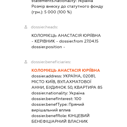
statements.nationality:
Україна
Розмір внеску до статутного фонду
(грн.):
5 000
(100 %)
dossier.heads:
КОЛОМІЄЦЬ АНАСТАСІЯ ЮРІЇВНА
-
КЕРІВНИК
- dossier.from 27.04.15
dossier.position -
dossier.beneficiaries:
КОЛОМІЄЦЬ АНАСТАСІЯ ЮРІЇВНА
dossier.address:
УКРАЇНА, 02081,
МІСТО КИЇВ, ВУЛ.АХМАТОВОЇ
АННИ, БУДИНОК 50, КВАРТИРА 85
dossier.nationality:
Україна
dossier.benefInterest:
100
dossier.benefType:
Прямий
вирішальний вплив
dossier.benefRole:
КІНЦЕВИЙ
БЕНЕФІЦІАРНИЙ ВЛАСНИК