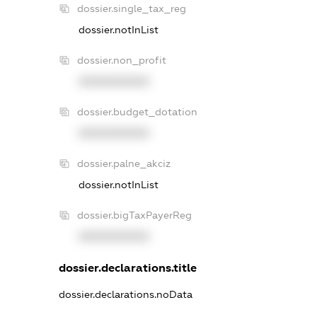
dossier.single_tax_reg
dossier.notInList
dossier.non_profit
XXXXXXXXXX
dossier.budget_dotation
XXXXXXXXXX
dossier.palne_akciz
dossier.notInList
dossier.bigTaxPayerReg
XXXXXXXXXX
dossier.declarations.title
dossier.declarations.noData