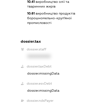
10.41
виробництво олії та
тваринних жирів
10.61
виробництво продуктів
борошномельно-круп'яної
промисловості
dossier.tax
dossier.staff
XXXXXXXXXX
dossier.taxDebt
dossier.missingData
dossier.esvDebt
dossier.missingData
dossier.ndsPayer