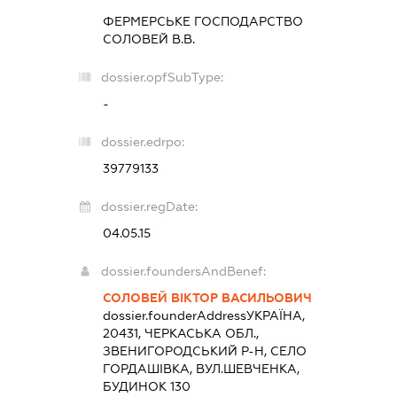
ФЕРМЕРСЬКЕ ГОСПОДАРСТВО
СОЛОВЕЙ В.В.
dossier.opfSubType:
-
dossier.edrpo:
39779133
dossier.regDate:
04.05.15
dossier.foundersAndBenef:
СОЛОВЕЙ ВІКТОР ВАСИЛЬОВИЧ
dossier.founderAddress
УКРАЇНА,
20431, ЧЕРКАСЬКА ОБЛ.,
ЗВЕНИГОРОДСЬКИЙ Р-Н, СЕЛО
ГОРДАШІВКА, ВУЛ.ШЕВЧЕНКА,
БУДИНОК 130