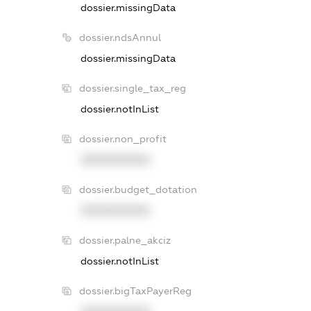
dossier.missingData
dossier.ndsAnnul
dossier.missingData
dossier.single_tax_reg
dossier.notInList
dossier.non_profit
XXXXXXXXXX
dossier.budget_dotation
XXXXXXXXXX
dossier.palne_akciz
dossier.notInList
dossier.bigTaxPayerReg