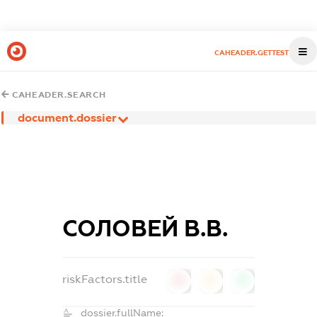
CAHEADER.GETTEST
CAHEADER.SEARCH
document.dossier
СОЛОВЕЙ В.В.
riskFactors.title
0
0
0
dossier.fullName: