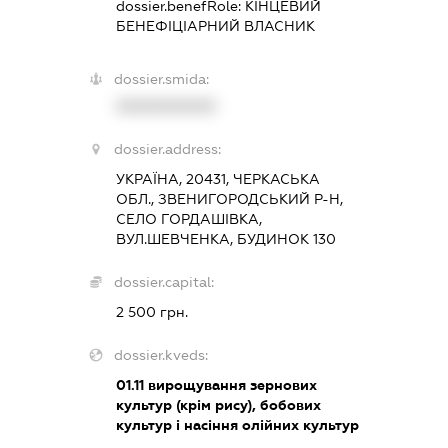
dossier.benefRole:
КІНЦЕВИЙ
БЕНЕФІЦІАРНИЙ ВЛАСНИК
dossier.smida:
XXXXXXXXXX
dossier.address:
УКРАЇНА, 20431, ЧЕРКАСЬКА
ОБЛ., ЗВЕНИГОРОДСЬКИЙ Р-Н,
СЕЛО ГОРДАШІВКА,
ВУЛ.ШЕВЧЕНКА, БУДИНОК 130
dossier.capital:
2 500 грн.
dossier.kveds:
01.11
вирощування зернових
культур (крім рису), бобових
культур і насіння олійних культур