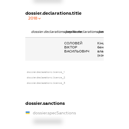
XXXXXXXXXX
dossier.declarations.title
2018
dossier.declarations.pepName
dossier.declarations.personName
dossier.declaratio
СОЛОВЕЙ
Кінцевий
ВІКТОР
бенефіціарний
ВАСИЛЬОВИЧ
власник
(контролер)
dossier.declarations.license_1
dossier.declarations.license_2
dossier.declarations.license_3
dossier.sanctions
dossier.specSanctions
XXXXXXXXXX