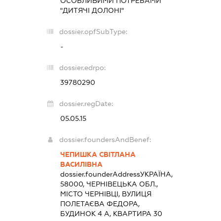
ОСОБЛИВИМИ ПОТРЕБАМИ
"ДИТЯЧІ ДОЛОНІ"
dossier.opfSubType:
-
dossier.edrpo:
39780290
dossier.regDate:
05.05.15
dossier.foundersAndBenef:
ЧЕПИШКА СВІТЛАНА
ВАСИЛІВНА
dossier.founderAddress
УКРАЇНА,
58000, ЧЕРНІВЕЦЬКА ОБЛ.,
МІСТО ЧЕРНІВЦІ, ВУЛИЦЯ
ПОЛЕТАЄВА ФЕДОРА,
БУДИНОК 4 А, КВАРТИРА 30