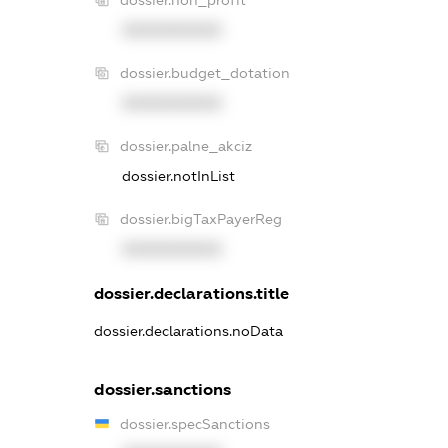
XXXXXXXXXX
dossier.budget_dotation
XXXXXXXXXX
dossier.palne_akciz
dossier.notInList
dossier.bigTaxPayerReg
XXXXXXXXXX
dossier.declarations.title
dossier.declarations.noData
dossier.sanctions
dossier.specSanctions