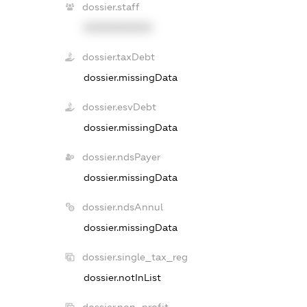
dossier.staff
XXXXXXXXXX
dossier.taxDebt
dossier.missingData
dossier.esvDebt
dossier.missingData
dossier.ndsPayer
dossier.missingData
dossier.ndsAnnul
dossier.missingData
dossier.single_tax_reg
dossier.notInList
dossier.non_profit