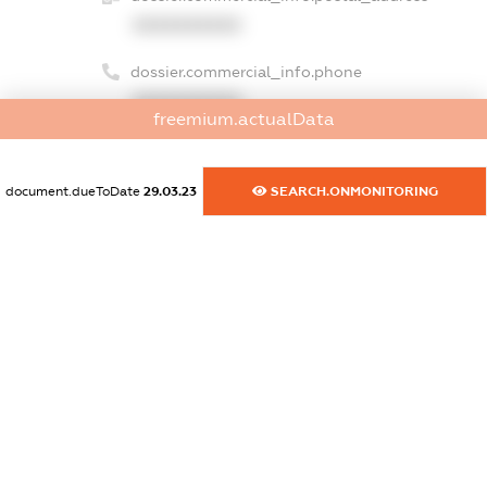
XXXXXXXXXX
dossier.commercial_info.phone
XXXXXXXXXX
freemium.actualData
dossier.commercial_info.fax
XXXXXXXXXX
document.dueToDate
29.03.23
SEARCH.ONMONITORING
dossier.commercial_info.email
XXXXXXXXXX
dossier.commercial_info.website
XXXXXXXXXX
dossier.commercial_info.activity
XXXXXXXXXX