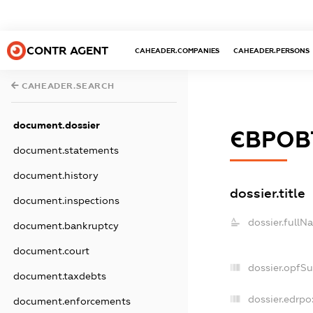
CONTR AGENT
CAHEADER.COMPANIES
CAHEADER.PERSONS
CAHEADER.SEARCH
document.dossier
ЄВРОВ
document.statements
document.history
dossier.title
document.inspections
dossier.fullN
document.bankruptcy
document.court
dossier.opfS
document.taxdebts
dossier.edrpo
document.enforcements