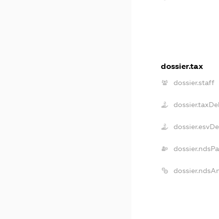
dossier.tax
dossier.staff
dossier.taxDe
dossier.esvD
dossier.ndsP
dossier.ndsA