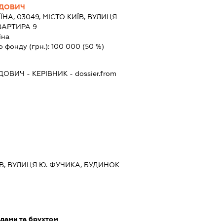
ІДОВИЧ
ЇНА, 03049, МІСТО КИЇВ, ВУЛИЦЯ
ВАРТИРА 9
їна
о фонду (грн.):
100 000
(50 %)
ІДОВИЧ
-
КЕРІВНИК
- dossier.from
ИЇВ, ВУЛИЦЯ Ю. ФУЧИКА, БУДИНОК
одами та брухтом