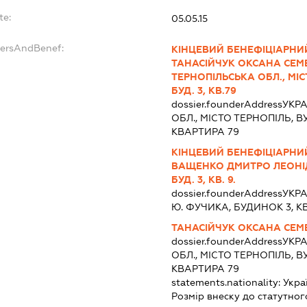
te:
05.05.15
dersAndBenef:
КІНЦЕВИЙ БЕНЕФІЦІАРНИЙ
ТАНАСІЙЧУК ОКСАНА СЕМЕ
ТЕРНОПІЛЬСЬКА ОБЛ., МІС
БУД. 3, КВ.79
dossier.founderAddress
УКРА
ОБЛ., МІСТО ТЕРНОПІЛЬ, 
КВАРТИРА 79
КІНЦЕВИЙ БЕНЕФІЦІАРНИ
ВАЩЕНКО ДМИТРО ЛЕОНІДО
БУД. 3, КВ. 9.
dossier.founderAddress
УКРА
Ю. ФУЧИКА, БУДИНОК 3, К
ТАНАСІЙЧУК ОКСАНА СЕМ
dossier.founderAddress
УКРА
ОБЛ., МІСТО ТЕРНОПІЛЬ, 
КВАРТИРА 79
statements.nationality:
Укра
Розмір внеску до статутног