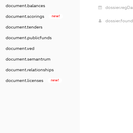
document.balances
dossier.regDa
document.scorings
new!
dossier.foun
document.tenders
document.publicfunds
document.ved
document.semantrum
document.relationships
document.licenses
new!