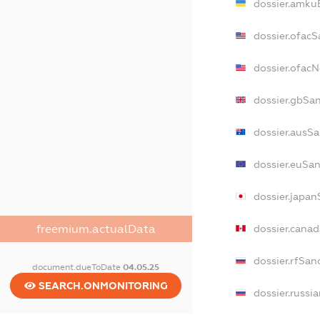
dossier.amku
dossier.ofacS
dossier.ofac
dossier.gbSa
dossier.ausS
dossier.euSa
dossier.japa
dossier.cana
freemium.actualData
dossier.rfSan
document.dueToDate
04.05.25
SEARCH.ONMONITORING
dossier.russi