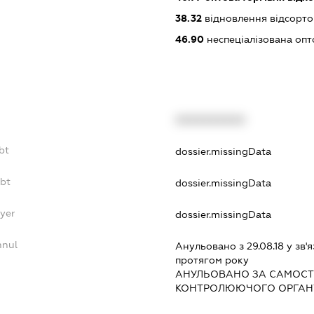
38.32
відновлення відсорто
46.90
неспеціалізована опт
XXXXXXXXXX
bt
dossier.missingData
ebt
dossier.missingData
ayer
dossier.missingData
nnul
Анульовано з 29.08.18 у зв'я
протягом року
АНУЛЬОВАНО ЗА САМОСТ
КОНТРОЛЮЮЧОГО ОРГАНУ