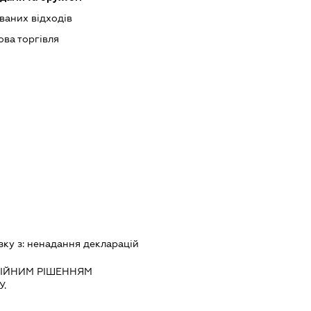
ваних відходів
ова торгівля
зку з:
ненадання декларацiй
IЙНИМ РIШЕННЯМ
.