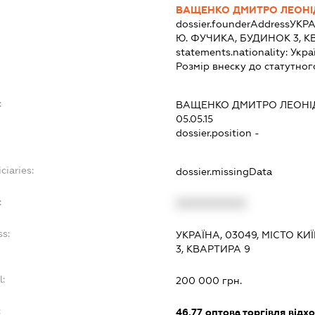
ВАЩЕНКО ДМИТРО ЛЕОН
dossier.founderAddress
УКРА
Ю. ФУЧИКА, БУДИНОК 3, К
statements.nationality:
Укра
Розмір внеску до статутног
:
ВАЩЕНКО ДМИТРО ЛЕОН
05.05.15
dossier.position -
ciaries:
dossier.missingData
:
XXXXXXXXXX
ss:
УКРАЇНА, 03049, МІСТО К
3, КВАРТИРА 9
l:
200 000 грн.
:
46.77
оптова торгівля відх