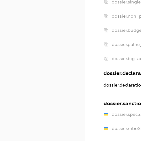
dossier.singl
dossier.non_p
dossier.budg
dossier.palne
dossier.bigT
dossier.declara
dossier.declarat
dossier.sancti
dossier.spec
dossier.rnbo