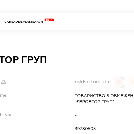
BETA
CAHEADER.PERSSEARCH
ТОР ГРУП
riskFactors.title
0
ame:
ТОВАРИСТВО З ОБМЕЖЕН
"ЄВРОВТОР ГРУП"
ubType:
-
:
39780505