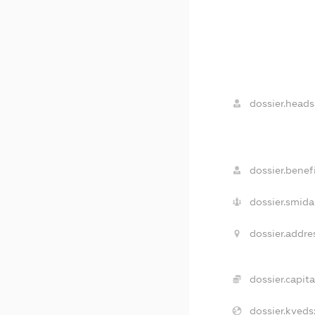
dossier.heads
dossier.benefi
dossier.smida
dossier.addre
dossier.capita
dossier.kveds