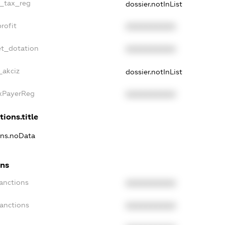
e_tax_reg
dossier.notInList
rofit
XXXXXXXXXX
et_dotation
XXXXXXXXXX
_akciz
dossier.notInList
axPayerReg
XXXXXXXXXX
tions.title
ions.noData
ons
Sanctions
XXXXXXXXXX
Sanctions
XXXXXXXXXX