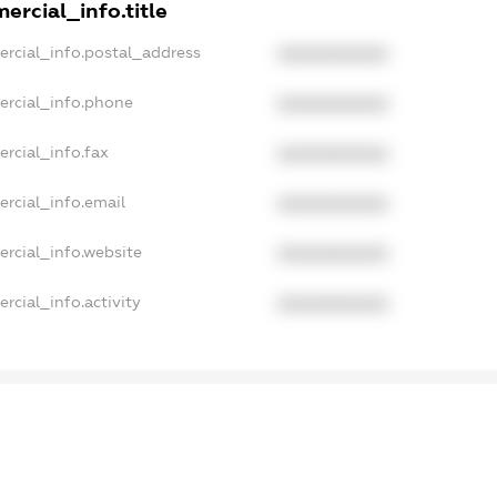
ercial_info.title
ercial_info.postal_address
XXXXXXXXXX
ercial_info.phone
XXXXXXXXXX
rcial_info.fax
XXXXXXXXXX
rcial_info.email
XXXXXXXXXX
ercial_info.website
XXXXXXXXXX
rcial_info.activity
XXXXXXXXXX
ampleText_1
ampleText_2
nonymousPerSearch2
DETAILS
FREEMIUM.REGISTER