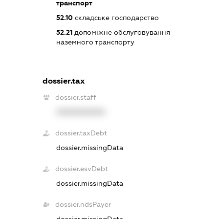
транспорт
52.10
складське господарство
52.21
допоміжне обслуговування
наземного транспорту
dossier.tax
dossier.staff
XXXXXXXXXX
dossier.taxDebt
dossier.missingData
dossier.esvDebt
dossier.missingData
dossier.ndsPayer