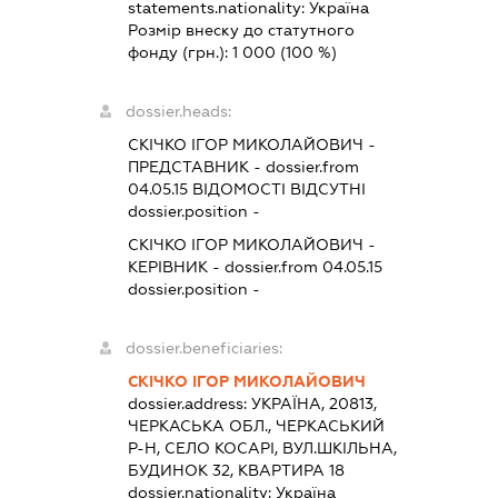
statements.nationality:
Україна
Розмір внеску до статутного
фонду (грн.):
1 000
(100 %)
dossier.heads:
СКІЧКО ІГОР МИКОЛАЙОВИЧ
-
ПРЕДСТАВНИК
- dossier.from
04.05.15
ВІДОМОСТІ ВІДСУТНІ
dossier.position -
СКІЧКО ІГОР МИКОЛАЙОВИЧ
-
КЕРІВНИК
- dossier.from 04.05.15
dossier.position -
dossier.beneficiaries:
СКІЧКО ІГОР МИКОЛАЙОВИЧ
dossier.address:
УКРАЇНА, 20813,
ЧЕРКАСЬКА ОБЛ., ЧЕРКАСЬКИЙ
Р-Н, СЕЛО КОСАРІ, ВУЛ.ШКІЛЬНА,
БУДИНОК 32, КВАРТИРА 18
dossier.nationality:
Україна