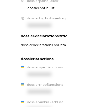
dossier.palne_akciz
dossier.notInList
dossier.bigTaxPayerReg
XXXXXXXXXX
dossier.declarations.title
dossier.declarations.noData
dossier.sanctions
dossier.specSanctions
XXXXXXXXXX
dossier.rnboSanctions
XXXXXXXXXX
dossier.amkuBlackList