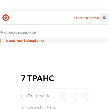
CAHEADER.GETTEST
CAHEADER.SEARCH
document.dossier
7 ТРАНС
riskFactors.title
0
0
0
dossier.fullName: