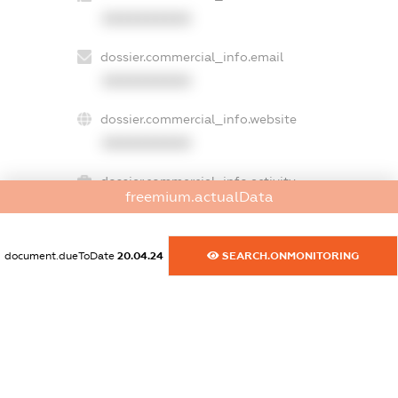
XXXXXXXXXX
dossier.commercial_info.email
XXXXXXXXXX
dossier.commercial_info.website
XXXXXXXXXX
dossier.commercial_info.activity
freemium.actualData
XXXXXXXXXX
document.dueToDate
20.04.24
SEARCH.ONMONITORING
freemium.exampleText_1
freemium.exampleText_2
freemium.anonymousPerSearch2
FREEMIUM.DETAILS
FREEMIUM.REGISTER