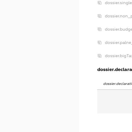
dossier.singl
dossier.non_p
dossier.budg
dossier.palne
dossier.bigT
dossier.declara
dossier.declara