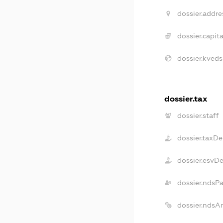
dossier.addre
dossier.capita
dossier.kveds
dossier.tax
dossier.staff
dossier.taxDe
dossier.esvD
dossier.ndsP
dossier.ndsA