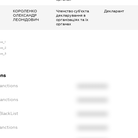
КОРОЛЕНКО
Членство суб’єкта
Декларант
ОЛЕКСАНДР
декларування в
ЛЕОНІДОВИЧ
організаціях та їх
органах
nse_1
nse_2
nse_3
ons
Sanctions
XXXXXXXXXX
Sanctions
XXXXXXXXXX
BlackList
XXXXXXXXXX
Sanctions
XXXXXXXXXX