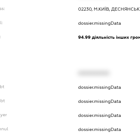
ss:
02230, М.КИЇВ, ДЕСНЯНСЬ
l:
dossier.missingData
:
94.99
діяльність інших грома
XXXXXXXXXX
bt
dossier.missingData
ebt
dossier.missingData
ayer
dossier.missingData
nnul
dossier.missingData