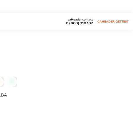
caHeader.contact
CAHEADER.GETTEST
0 (800) 210 102
0
0
АВА