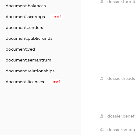
dossier.foun
document.balances
document.scorings
new!
document.tenders
document.publicfunds
document.ved
document.semantrum
document.relationships
dossier.heads
document.licenses
new!
dossier.benefi
dossier.smida