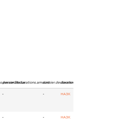
ns.personStatus
dossier.declarations.amount
dossier.declarations.currency
dossier.declarations.source
-
-
НАЗК
-
-
НАЗК