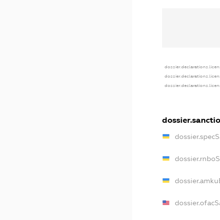
dossier.declarations.lice
dossier.declarations.lice
dossier.declarations.lice
dossier.sancti
dossier.spec
dossier.rnbo
dossier.amku
dossier.ofac