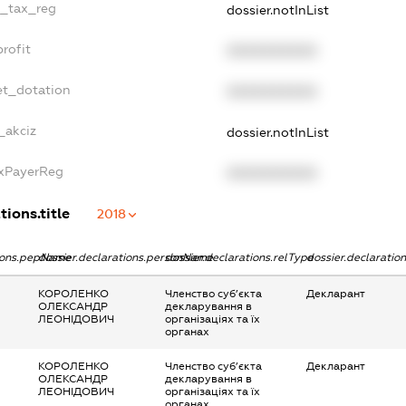
e_tax_reg
dossier.notInList
rofit
XXXXXXXXXX
et_dotation
XXXXXXXXXX
_akciz
dossier.notInList
axPayerReg
XXXXXXXXXX
tions.title
2018
tions.pepName
dossier.declarations.personName
dossier.declarations.relType
dossier.declaratio
КОРОЛЕНКО
Членство суб’єкта
Декларант
ОЛЕКСАНДР
декларування в
ЛЕОНІДОВИЧ
організаціях та їх
органах
КОРОЛЕНКО
Членство суб’єкта
Декларант
ОЛЕКСАНДР
декларування в
ЛЕОНІДОВИЧ
організаціях та їх
органах