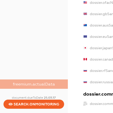
dossier.ofac
dossier.gbSa
dossier.ausS
dossier.euSa
dossier.japa
dossier.cana
dossier.rfSan
dossier.russi
freemium.actualData
dossier.comm
document.dueToDate
25.03.17
dossier.comm
SEARCH.ONMONITORING