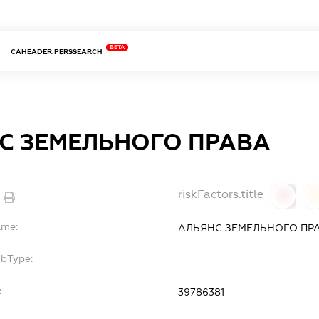
BETA
CAHEADER.PERSSEARCH
С ЗЕМЕЛЬНОГО ПРАВА
riskFactors.title
0
ame:
АЛЬЯНС ЗЕМЕЛЬНОГО ПР
ubType:
-
:
39786381