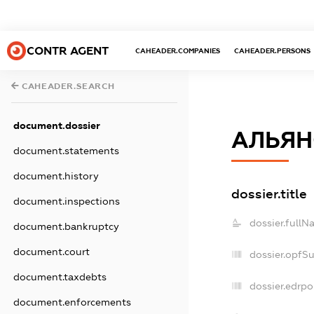
CONTR AGENT
CAHEADER.COMPANIES
CAHEADER.PERSONS
CAHEADER.SEARCH
document.dossier
АЛЬЯН
document.statements
document.history
dossier.title
document.inspections
dossier.fullN
document.bankruptcy
document.court
dossier.opfS
document.taxdebts
dossier.edrpo
document.enforcements