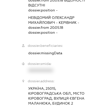
dossier.from 20.05.18
ВІДОМОСТІ
ВІДСУТНІ
dossier.position -
НЕВІДОМИЙ ОЛЕКСАНДР
МИХАЙЛОВИЧ
-
КЕРІВНИК
-
dossier.from 20.05.18
dossier.position -
dossier.beneficiaries:
dossier.missingData
dossier.smida:
XXXXXXXXXX
dossier.address:
УКРАЇНА, 25015,
КІРОВОГРАДСЬКА ОБЛ., МІСТО
КІРОВОГРАД, ВУЛИЦЯ ЄВГЕНА
МАЛАНЮКА, БУДИНОК 2