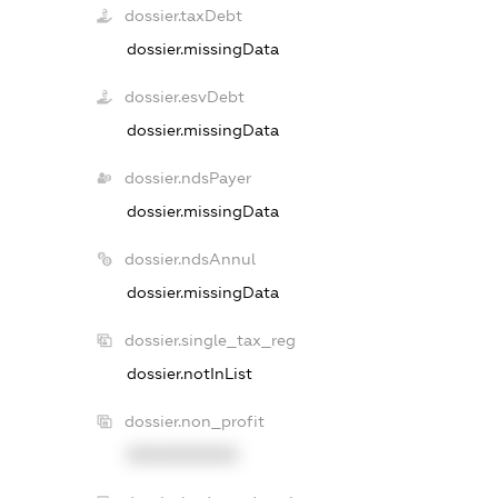
dossier.taxDebt
dossier.missingData
dossier.esvDebt
dossier.missingData
dossier.ndsPayer
dossier.missingData
dossier.ndsAnnul
dossier.missingData
dossier.single_tax_reg
dossier.notInList
dossier.non_profit
XXXXXXXXXX