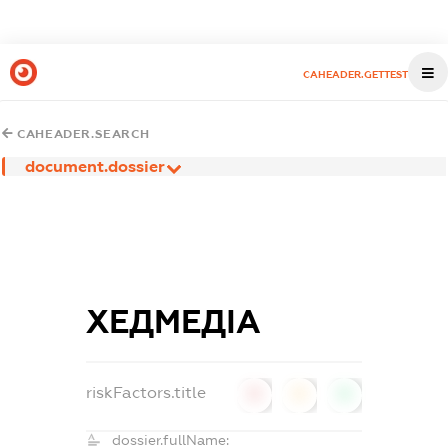
CAHEADER.GETTEST
CAHEADER.SEARCH
document.dossier
ХЕДМЕДІА
riskFactors.title
0
0
0
dossier.fullName: