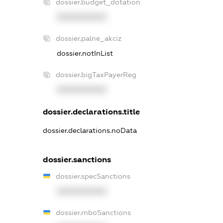
dossier.budget_dotation
XXXXXXXXXX
dossier.palne_akciz
dossier.notInList
dossier.bigTaxPayerReg
XXXXXXXXXX
dossier.declarations.title
dossier.declarations.noData
dossier.sanctions
dossier.specSanctions
XXXXXXXXXX
dossier.rnboSanctions