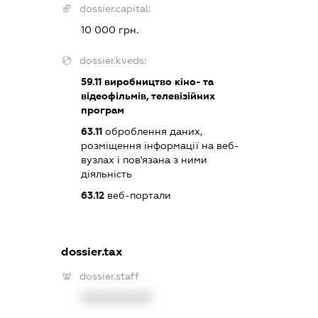
dossier.capital:
10 000 грн.
dossier.kveds:
59.11
виробництво кіно- та
відеофільмів, телевізійних
програм
63.11
оброблення даних,
розміщення інформації на веб-
вузлах і пов'язана з ними
діяльність
63.12
веб-портали
dossier.tax
dossier.staff
XXXXXXXXXX