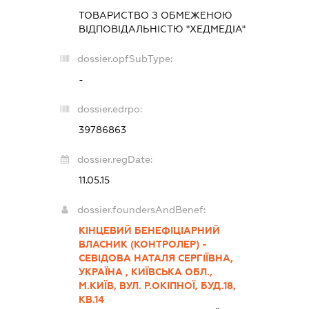
ТОВАРИСТВО З ОБМЕЖЕНОЮ
ВІДПОВІДАЛЬНІСТЮ "ХЕДМЕДІА"
dossier.opfSubType:
-
dossier.edrpo:
39786863
dossier.regDate:
11.05.15
dossier.foundersAndBenef:
КІНЦЕВИЙ БЕНЕФІЦІАРНИЙ
ВЛАСНИК (КОНТРОЛЕР) -
СЕВІДОВА НАТАЛЯ СЕРГІЇВНА,
УКРАЇНА , КИЇВСЬКА ОБЛ.,
М.КИЇВ, ВУЛ. Р.ОКІПНОЇ, БУД.18,
КВ.14