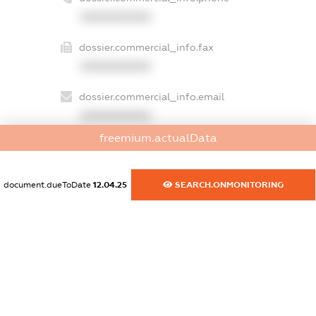
XXXXXXXXXX
dossier.commercial_info.fax
XXXXXXXXXX
dossier.commercial_info.email
XXXXXXXXXX
freemium.actualData
dossier.commercial_info.website
XXXXXXXXXX
document.dueToDate
12.04.25
SEARCH.ONMONITORING
dossier.commercial_info.activity
XXXXXXXXXX
freemium.exampleText_1
freemium.exampleText_2
freemium.anonymousPerSearch2