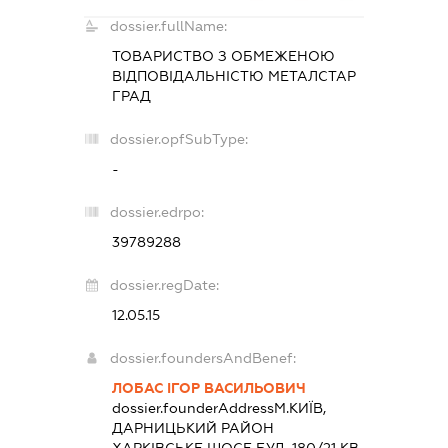
dossier.fullName:
ТОВАРИСТВО З ОБМЕЖЕНОЮ
ВІДПОВІДАЛЬНІСТЮ
МЕТАЛСТАР
ГРАД
dossier.opfSubType:
-
dossier.edrpo:
39789288
dossier.regDate:
12.05.15
dossier.foundersAndBenef:
ЛОБАС ІГОР ВАСИЛЬОВИЧ
dossier.founderAddress
М.КИЇВ,
ДАРНИЦЬКИЙ РАЙОН
ХАРКІВСЬКЕ ШОСЕ БУД. 180/21 КВ.