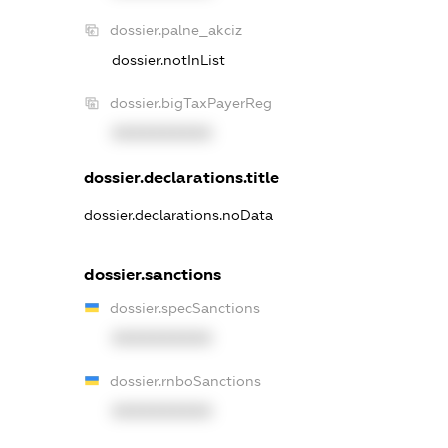
dossier.palne_akciz
dossier.notInList
dossier.bigTaxPayerReg
XXXXXXXXXX
dossier.declarations.title
dossier.declarations.noData
dossier.sanctions
dossier.specSanctions
XXXXXXXXXX
dossier.rnboSanctions
XXXXXXXXXX