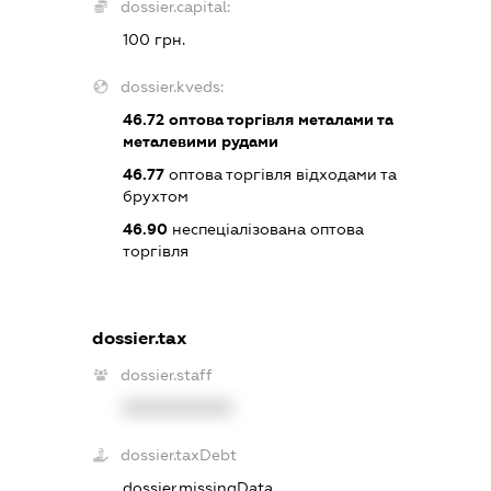
dossier.capital:
100 грн.
dossier.kveds:
46.72
оптова торгівля металами та
металевими рудами
46.77
оптова торгівля відходами та
брухтом
46.90
неспеціалізована оптова
торгівля
dossier.tax
dossier.staff
XXXXXXXXXX
dossier.taxDebt
dossier.missingData