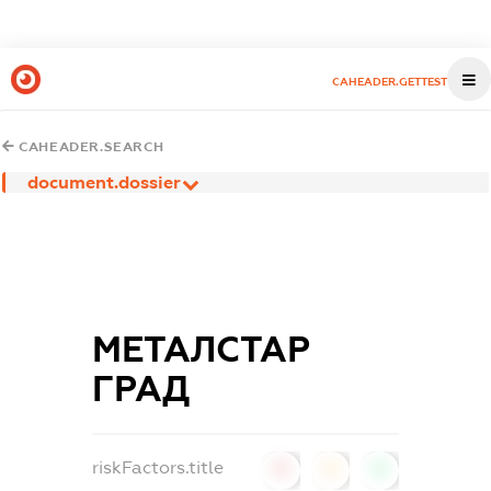
CAHEADER.GETTEST
CAHEADER.SEARCH
document.dossier
МЕТАЛСТАР
ГРАД
riskFactors.title
0
0
0