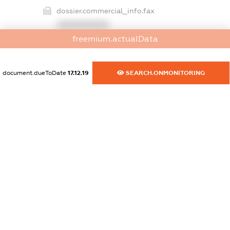
dossier.commercial_info.fax
XXXXXXXXXX
freemium.actualData
dossier.commercial_info.email
XXXXXXXXXX
document.dueToDate
17.12.19
SEARCH.ONMONITORING
dossier.commercial_info.website
XXXXXXXXXX
dossier.commercial_info.activity
XXXXXXXXXX
freemium.exampleText_1
freemium.exampleText_2
freemium.anonymousPerSearch2
FREEMIUM.DETAILS
FREEMIUM.REGISTER