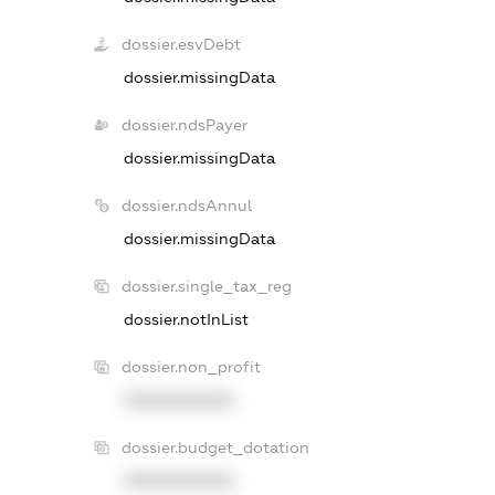
dossier.esvDebt
dossier.missingData
dossier.ndsPayer
dossier.missingData
dossier.ndsAnnul
dossier.missingData
dossier.single_tax_reg
dossier.notInList
dossier.non_profit
XXXXXXXXXX
dossier.budget_dotation
XXXXXXXXXX