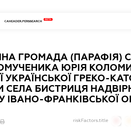
BETA
CAHEADER.PERSSEARCH
ЙНА ГРОМАДА (ПАРАФІЯ) 
ОМУЧЕНИКА ЮРІЯ КОЛОМИ
Ї УКРАЇНСЬКОЇ ГРЕКО-КА
И СЕЛА БИСТРИЦЯ НАДВІ
У ІВАНО-ФРАНКІВСЬКОЇ О
riskFactors.title
0
0