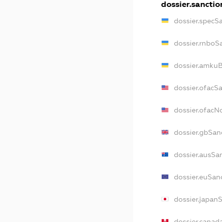
dossier.sanctio
dossier.specS
dossier.rnboS
dossier.amkuB
dossier.ofacS
dossier.ofac
dossier.gbSan
dossier.ausSa
dossier.euSan
dossier.japan
dossier.canad