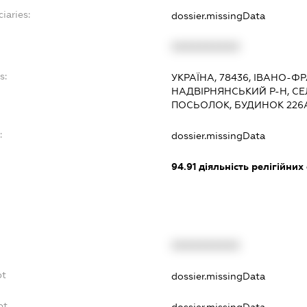
iaries:
dossier.missingData
XXXXXXXXXX
s:
УКРАЇНА, 78436, ІВАНО-Ф
НАДВІРНЯНСЬКИЙ Р-Н, С
ПОСЬОЛОК, БУДИНОК 226
:
dossier.missingData
94.91
діяльність релігійних
XXXXXXXXXX
bt
dossier.missingData
bt