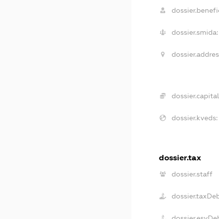
dossier.benefic
dossier.smida:
dossier.addres
dossier.capital
dossier.kveds:
dossier.tax
dossier.staff
dossier.taxDe
dossier.esvDe