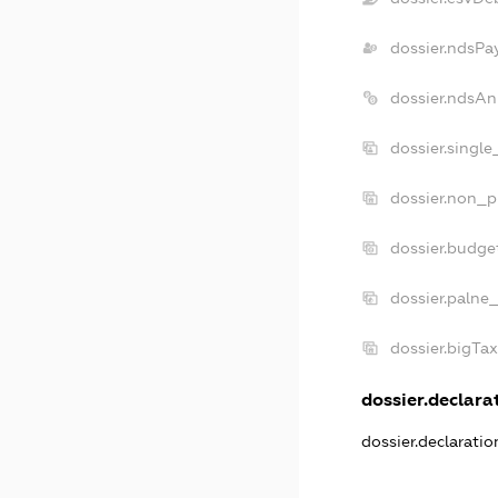
dossier.ndsPa
dossier.ndsAn
dossier.singl
dossier.non_p
dossier.budge
dossier.palne
dossier.bigTa
dossier.declarat
dossier.declarati