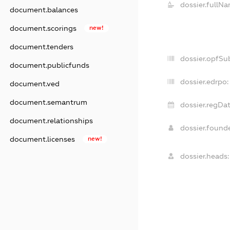
dossier.fullNa
document.balances
document.scorings
new!
document.tenders
dossier.opfSu
document.publicfunds
dossier.edrpo:
document.ved
document.semantrum
dossier.regDat
document.relationships
dossier.found
document.licenses
new!
dossier.heads: