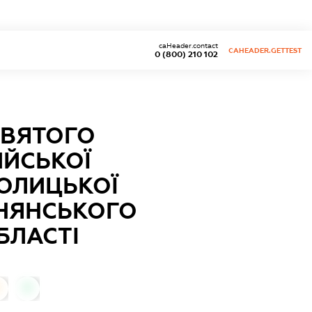
caHeader.contact
CAHEADER.GETTEST
0 (800) 210 102
СВЯТОГО
ЙСЬКОЇ
ТОЛИЦЬКОЇ
РНЯНСЬКОГО
БЛАСТІ
0