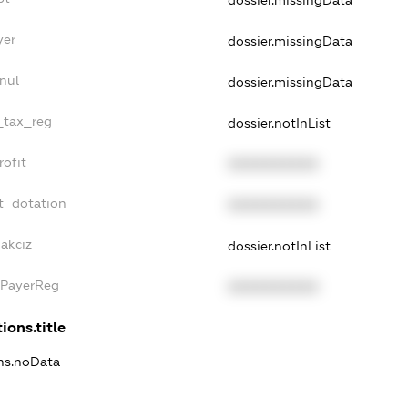
dossier.missingData
yer
dossier.missingData
nul
dossier.missingData
e_tax_reg
dossier.notInList
rofit
XXXXXXXXXX
t_dotation
XXXXXXXXXX
_akciz
dossier.notInList
xPayerReg
XXXXXXXXXX
ions.title
ons.noData