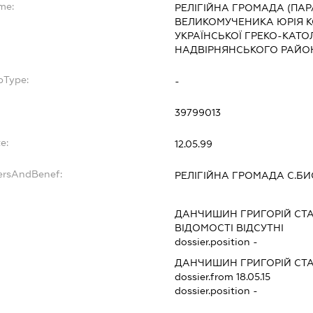
me:
РЕЛІГІЙНА ГРОМАДА (ПАР
ВЕЛИКОМУЧЕНИКА ЮРІЯ К
УКРАЇНСЬКОЇ ГРЕКО-КАТ
НАДВІРНЯНСЬКОГО РАЙОН
bType:
-
39799013
e:
12.05.99
ersAndBenef:
РЕЛІГІЙНА ГРОМАДА С.Б
ДАНЧИШИН ГРИГОРІЙ СТ
ВІДОМОСТІ ВІДСУТНІ
dossier.position -
ДАНЧИШИН ГРИГОРІЙ СТ
dossier.from 18.05.15
dossier.position -