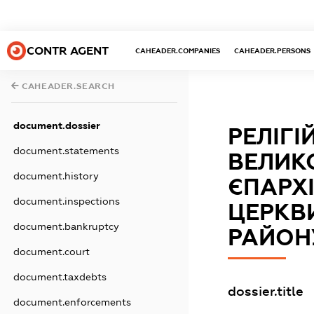
CONTR AGENT
CAHEADER.COMPANIES
CAHEADER.PERSONS
CAHEADER.SEARCH
document.dossier
РЕЛІГІ
document.statements
ВЕЛИК
document.history
ЄПАРХІ
document.inspections
ЦЕРКВ
document.bankruptcy
РАЙОН
document.court
document.taxdebts
dossier.title
document.enforcements