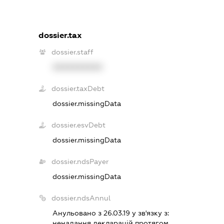
dossier.tax
dossier.staff
XXXXXXXXXX
dossier.taxDebt
dossier.missingData
dossier.esvDebt
dossier.missingData
dossier.ndsPayer
dossier.missingData
dossier.ndsAnnul
Анульовано з 26.03.19 у зв'язку з:
ненадання декларацiй протягом