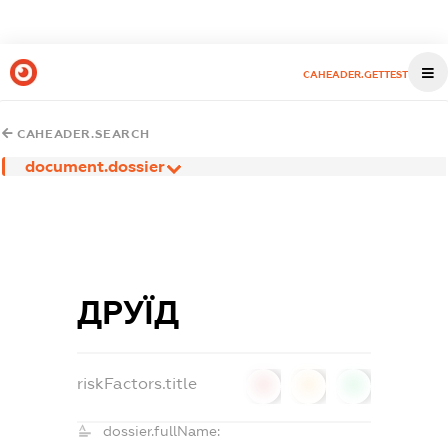
CAHEADER.GETTEST
CAHEADER.SEARCH
document.dossier
ДРУЇД
riskFactors.title
0
0
0
dossier.fullName: