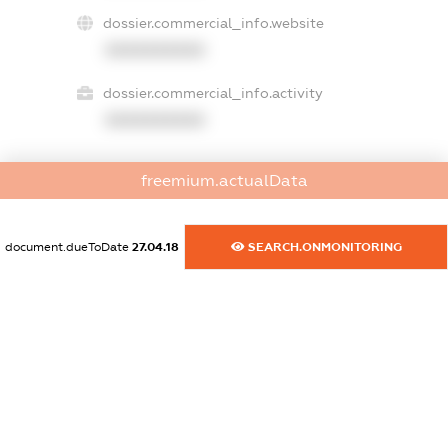
dossier.commercial_info.website
XXXXXXXXXX
dossier.commercial_info.activity
XXXXXXXXXX
freemium.actualData
freemium.exampleText_1
freemium.exampleText_2
freemium.anonymousPerSearch2
document.dueToDate
27.04.18
SEARCH.ONMONITORING
FREEMIUM.DETAILS
FREEMIUM.REGISTER