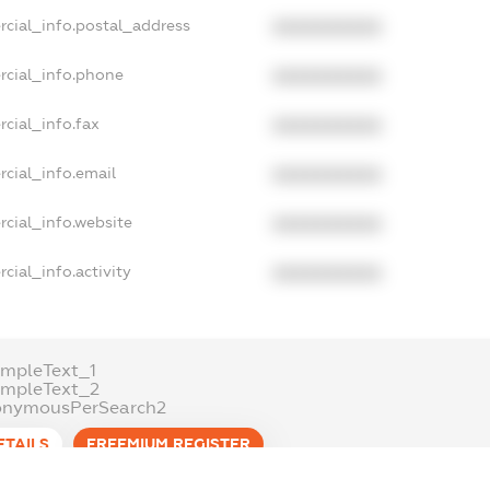
rcial_info.postal_address
XXXXXXXXXX
rcial_info.phone
XXXXXXXXXX
cial_info.fax
XXXXXXXXXX
cial_info.email
XXXXXXXXXX
cial_info.website
XXXXXXXXXX
cial_info.activity
XXXXXXXXXX
mpleText_1
ampleText_2
onymousPerSearch2
ETAILS
FREEMIUM.REGISTER