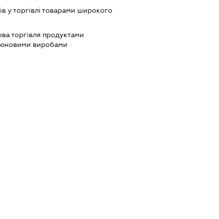
ів у торгівлі товарами широкого
ова торгівля продуктами
ютюновими виробами