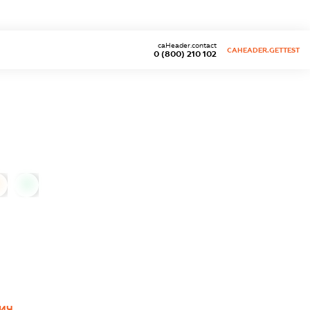
caHeader.contact
CAHEADER.GETTEST
0 (800) 210 102
0
ВИЧ