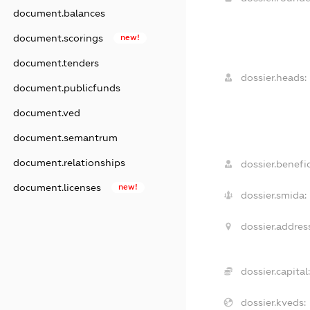
document.balances
document.scorings
new!
document.tenders
dossier.heads:
document.publicfunds
document.ved
document.semantrum
document.relationships
dossier.benefic
document.licenses
new!
dossier.smida:
dossier.addres
dossier.capital:
dossier.kveds: