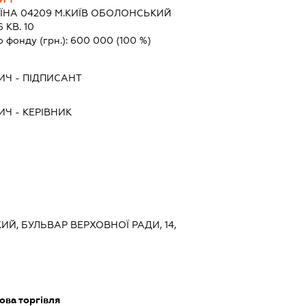
ЇНА 04209 М.КИЇВ ОБОЛОНСЬКИЙ
 КВ. 10
о фонду (грн.):
600 000
(100 %)
ИЧ
-
ПІДПИСАНТ
ИЧ
-
КЕРІВНИК
КИЙ, БУЛЬВАР ВЕРХОВНОЇ РАДИ, 14,
ова торгівля