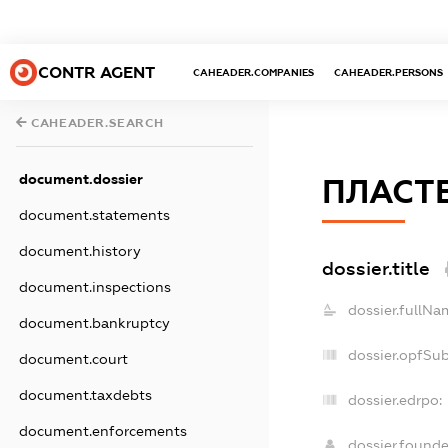
CONTR AGENT
CAHEADER.COMPANIES
CAHEADER.PERSONS
CAHEADER.SEARCH
document.dossier
ПЛАСТ
document.statements
document.history
dossier.title
document.inspections
dossier.fullNa
document.bankruptcy
dossier.opfSu
document.court
document.taxdebts
dossier.edrpo:
document.enforcements
dossier.found