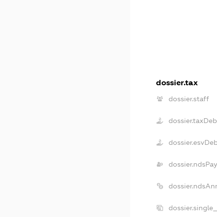
dossier.tax
dossier.staff
dossier.taxDeb
dossier.esvDe
dossier.ndsPay
dossier.ndsAn
dossier.single