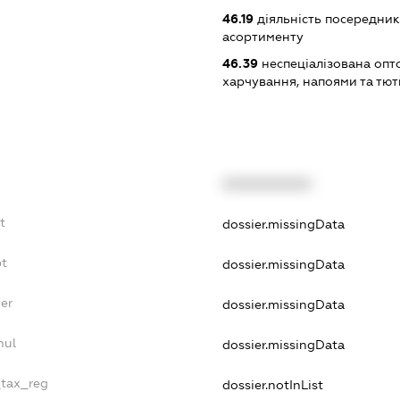
46.19
діяльність посередник
асортименту
46.39
неспеціалізована опт
харчування, напоями та т
XXXXXXXXXX
t
dossier.missingData
bt
dossier.missingData
er
dossier.missingData
nul
dossier.missingData
_tax_reg
dossier.notInList