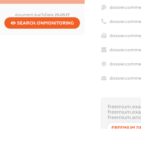
dossier.comme
document.dueToDate
25.03.17
dossier.comme
SEARCH.ONMONITORING
dossier.commer
dossier.commer
dossier.commer
dossier.commer
freemium.exa
freemium.ex
freemium.an
FREEMIUM.D