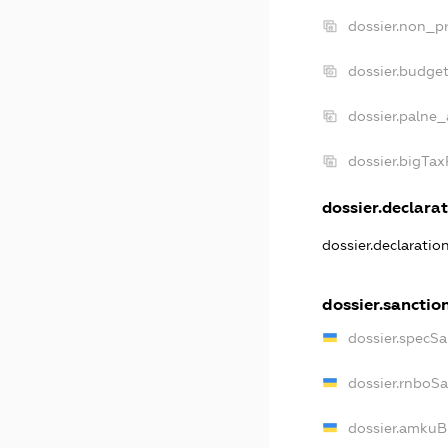
dossier.non_pr
dossier.budge
dossier.palne_
dossier.bigTa
dossier.declarat
dossier.declaratio
dossier.sanctio
dossier.specSa
dossier.rnboS
dossier.amkuB