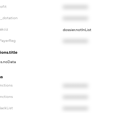
ofit
XXXXXXXXXX
t_dotation
XXXXXXXXXX
akciz
dossier.notInList
xPayerReg
XXXXXXXXXX
ions.title
ns.noData
ns
nctions
XXXXXXXXXX
anctions
XXXXXXXXXX
lackList
XXXXXXXXXX