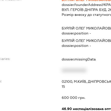
dossier.founderAddress
УКРА
ВУЛ. ГЕРОЇВ ДНІПРА БУД. 26
Розмір внеску до статутног
БУРЛІЙ ОЛЕГ МИКОЛАЙОВ
dossier.position -
БУРЛІЙ ОЛЕГ МИКОЛАЙОВ
dossier.position -
iaries:
dossier.missingData
XXXXXXXXXX
s:
02100, М.КИЇВ, ДНІПРОВСЬ
15
600 000 грн.
46.90
неспеціалізована опт