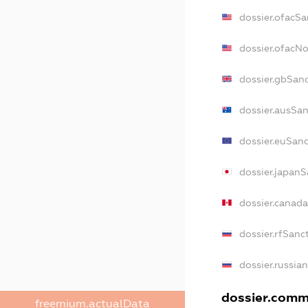
dossier.ofacSa
dossier.ofacN
dossier.gbSan
dossier.ausSan
dossier.euSanc
dossier.japanS
dossier.canad
dossier.rfSanc
dossier.russia
dossier.comme
freemium.actualData