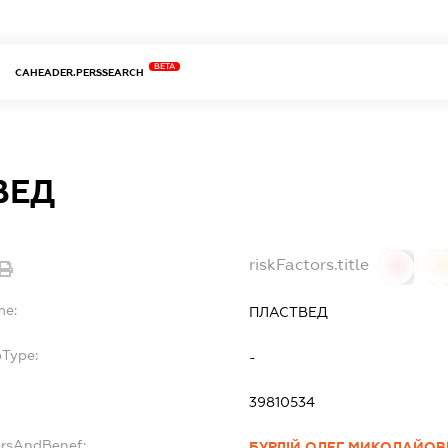
BETA
CAHEADER.PERSSEARCH
ВЕД
riskFactors.title
0
0
me:
ПЛАСТВЕД
bType:
-
39810534
ersAndBenef:
БУРЛІЙ ОЛЕГ МИКОЛАЙО