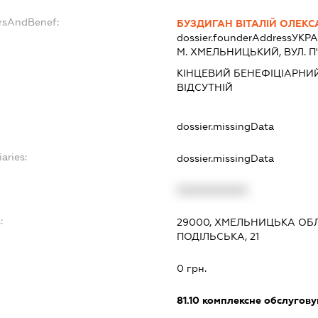
ersAndBenef:
БУЗДИГАН ВІТАЛІЙ ОЛЕК
dossier.founderAddress
УКРА
М. ХМЕЛЬНИЦЬКИЙ, ВУЛ. П'
КІНЦЕВИЙ БЕНЕФІЦІАРНИ
ВІДСУТНІЙ
dossier.missingData
iaries:
dossier.missingData
XXXXXXXXXX
:
29000, ХМЕЛЬНИЦЬКА ОБЛ
ПОДІЛЬСЬКА, 21
0 грн.
81.10
комплексне обслуговув