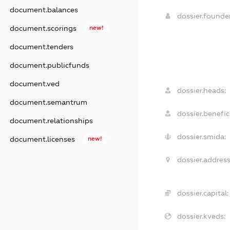
document.balances
dossier.found
document.scorings
new!
document.tenders
document.publicfunds
document.ved
dossier.heads:
document.semantrum
dossier.benefic
document.relationships
dossier.smida:
document.licenses
new!
dossier.address
dossier.capital:
dossier.kveds: