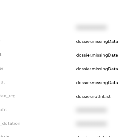
XXXXXXXXXX
t
dossier.missingData
t
dossier.missingData
er
dossier.missingData
nul
dossier.missingData
_tax_reg
dossier.notInList
ofit
XXXXXXXXXX
t_dotation
XXXXXXXXXX
akciz