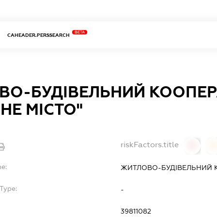
BETA
CAHEADER.PERSSEARCH
ВО-БУДІВЕЛЬНИЙ КООПЕР
НЕ МІСТО"
riskFactors.title
0
0
me:
ЖИТЛОВО-БУДІВЕЛЬНИЙ К
Type:
-
39811082