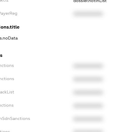
dossier.notInList
xPayerReg
XXXXXXXXXX
ons.title
ns.noData
ns
nctions
XXXXXXXXXX
nctions
XXXXXXXXXX
ackList
XXXXXXXXXX
nctions
XXXXXXXXXX
onSdnSanctions
XXXXXXXXXX
tions