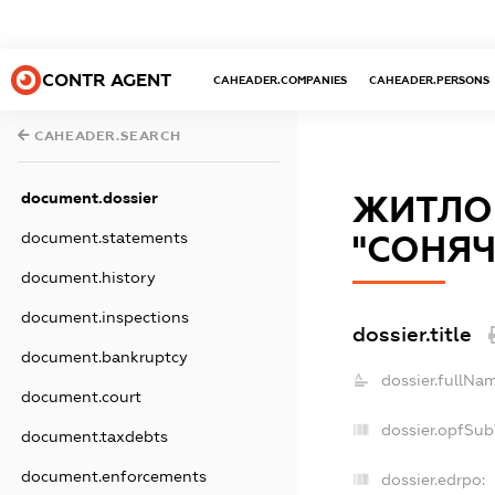
CONTR AGENT
CAHEADER.COMPANIES
CAHEADER.PERSONS
CAHEADER.SEARCH
document.dossier
ЖИТЛО
document.statements
"СОНЯЧ
document.history
document.inspections
dossier.title
document.bankruptcy
dossier.fullNa
document.court
dossier.opfSub
document.taxdebts
document.enforcements
dossier.edrpo: