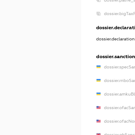
dossier.bigTa
dossier.declarati
dossier.declaratio
dossier.sanctio
dossier.specSa
dossier.rnboSa
dossier.amkuBl
dossier.ofacSa
dossier.ofacN
dossier.gbSanc