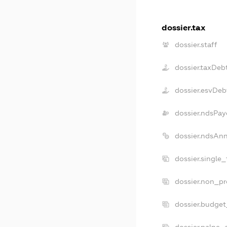
dossier.tax
dossier.staff
dossier.taxDeb
dossier.esvDeb
dossier.ndsPay
dossier.ndsAn
dossier.single
dossier.non_pr
dossier.budge
dossier.palne_