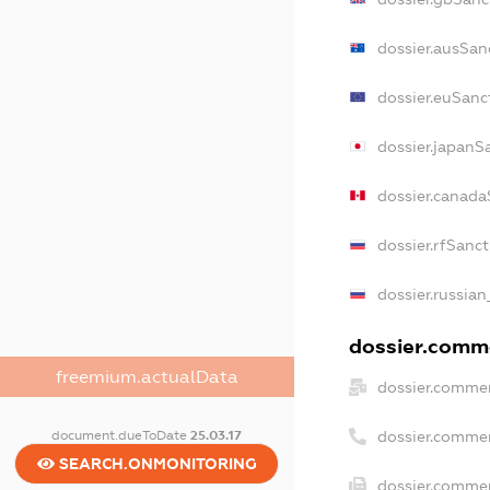
dossier.ausSan
dossier.euSanc
dossier.japanS
dossier.canada
dossier.rfSanc
dossier.russian
dossier.comme
freemium.actualData
dossier.commer
document.dueToDate
25.03.17
dossier.comme
SEARCH.ONMONITORING
dossier.commer