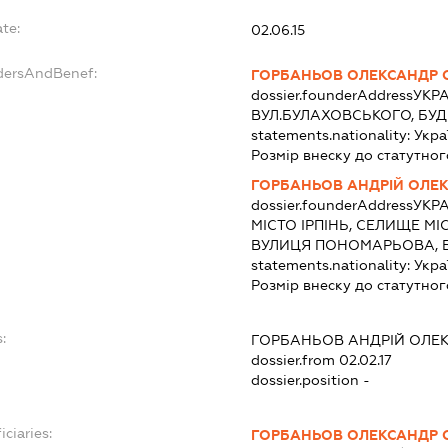
te:
02.06.15
ndersAndBenef:
ГОРБАНЬОВ ОЛЕКСАНДР 
dossier.founderAddress
УКРА
ВУЛ.БУЛАХОВСЬКОГО, БУДИ
statements.nationality:
Укра
Розмір внеску до статутног
ГОРБАНЬОВ АНДРІЙ ОЛЕ
dossier.founderAddress
УКРА
МІСТО ІРПІНЬ, СЕЛИЩЕ М
ВУЛИЦЯ ПОНОМАРЬОВА, Б
statements.nationality:
Укра
Розмір внеску до статутног
:
ГОРБАНЬОВ АНДРІЙ ОЛЕ
dossier.from 02.02.17
dossier.position -
iciaries:
ГОРБАНЬОВ ОЛЕКСАНДР 