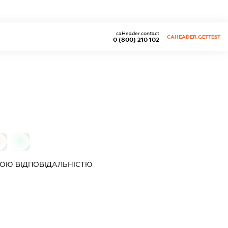
caHeader.contact
CAHEADER.GETTEST
0 (800) 210 102
0
0
ОЮ ВІДПОВІДАЛЬНІСТЮ