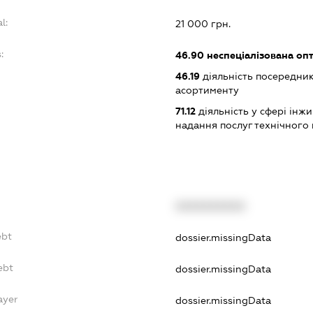
l:
21 000 грн.
:
46.90
неспеціалізована опт
46.19
діяльність посередник
асортименту
71.12
діяльність у сфері інжин
надання послуг технічного
XXXXXXXXXX
ebt
dossier.missingData
ebt
dossier.missingData
ayer
dossier.missingData