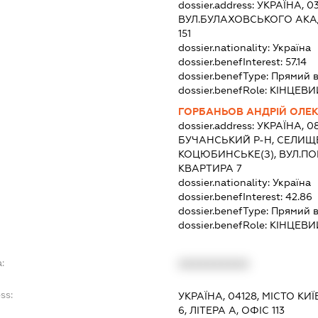
dossier.address:
УКРАЇНА, 03
ВУЛ.БУЛАХОВСЬКОГО АКАД
151
dossier.nationality:
Україна
dossier.benefInterest:
57.14
dossier.benefType:
Прямий в
dossier.benefRole:
КІНЦЕВИ
ГОРБАНЬОВ АНДРІЙ ОЛЕ
dossier.address:
УКРАЇНА, 0
БУЧАНСЬКИЙ Р-Н, СЕЛИЩ
КОЦЮБИНСЬКЕ(З), ВУЛ.П
КВАРТИРА 7
dossier.nationality:
Україна
dossier.benefInterest:
42.86
dossier.benefType:
Прямий в
dossier.benefRole:
КІНЦЕВИ
:
XXXXXXXXXX
ss:
УКРАЇНА, 04128, МІСТО КИ
6, ЛІТЕРА А, ОФІС 113