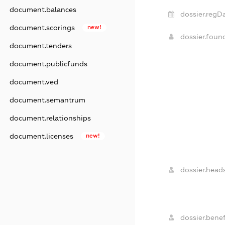
document.balances
dossier.regDa
document.scorings
new!
dossier.fou
document.tenders
document.publicfunds
document.ved
document.semantrum
document.relationships
document.licenses
new!
dossier.heads
dossier.benef