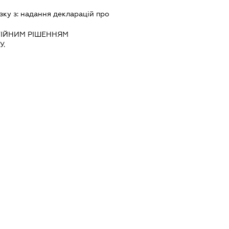
зку з:
надання декларацiй про
IЙНИМ РIШЕННЯМ
.