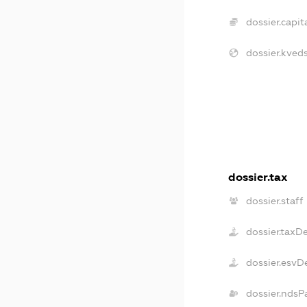
dossier.capita
dossier.kveds
dossier.tax
dossier.staff
dossier.taxD
dossier.esvD
dossier.ndsP