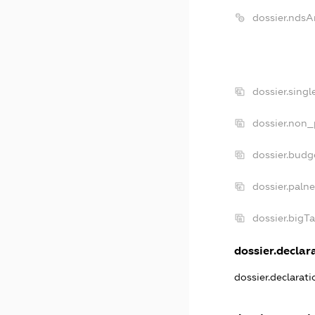
dossier.ndsA
dossier.sing
dossier.non_
dossier.budg
dossier.paln
dossier.bigT
dossier.declara
dossier.declarat