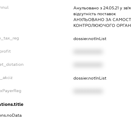
nnul
Анульовано з 24.05.21 у зв'я
вiдсутнiсть поставок
АНУЛЬОВАНО ЗА САМОСТ
КОНТРОЛЮЮЧОГО ОРГАНУ
le_tax_reg
dossier.notInList
profit
XXXXXXXXXX
et_dotation
XXXXXXXXXX
e_akciz
dossier.notInList
axPayerReg
XXXXXXXXXX
tions.title
ions.noData