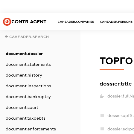
CONTR AGENT
CAHEADER.COMPANIES
CAHEADER.PERSONS
CAHEADER.SEARCH
document.dossier
ТОРГО
document.statements
document.history
dossier.title
document.inspections
dossier.full
document.bankruptcy
document.court
dossier.opfS
document.taxdebts
document.enforcements
dossier.edrpo