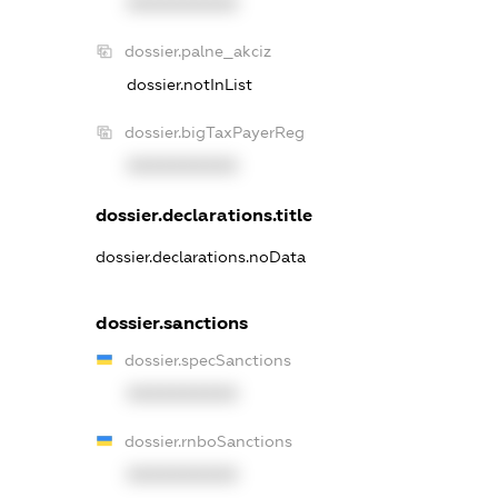
XXXXXXXXXX
dossier.palne_akciz
dossier.notInList
dossier.bigTaxPayerReg
XXXXXXXXXX
dossier.declarations.title
dossier.declarations.noData
dossier.sanctions
dossier.specSanctions
XXXXXXXXXX
dossier.rnboSanctions
XXXXXXXXXX