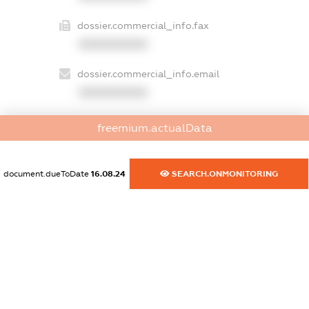
dossier.commercial_info.fax
XXXXXXXXXX
dossier.commercial_info.email
XXXXXXXXXX
dossier.commercial_info.website
freemium.actualData
XXXXXXXXXX
dossier.commercial_info.activity
document.dueToDate
16.08.24
SEARCH.ONMONITORING
XXXXXXXXXX
freemium.exampleText_1
freemium.exampleText_2
freemium.anonymousPerSearch2
FREEMIUM.DETAILS