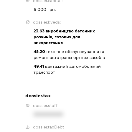
dossier.capital:
6 000 грн.
dossier.kveds:
23.63
виробництво бетонних
розчинів, готових для
використання
45.20
технічне обслуговування та
ремонт автотранспортних засобів
49.41
вантажний автомобільний
транспорт
dossier.tax
dossier.staff
XXXXXXXXXX
dossier.taxDebt