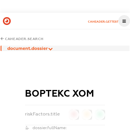
CAHEADER.GETTEST
CAHEADER.SEARCH
document.dossier
ВОРТЕКС ХОМ
riskFactors.title
0
0
0
dossier.fullName: