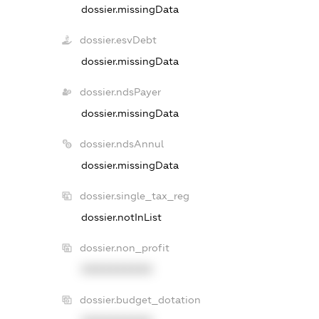
dossier.missingData
dossier.esvDebt
dossier.missingData
dossier.ndsPayer
dossier.missingData
dossier.ndsAnnul
dossier.missingData
dossier.single_tax_reg
dossier.notInList
dossier.non_profit
XXXXXXXXXX
dossier.budget_dotation