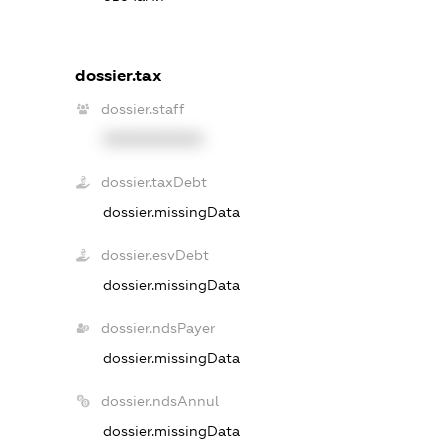
dossier.tax
dossier.staff
XXXXXXXXXX
dossier.taxDebt
dossier.missingData
dossier.esvDebt
dossier.missingData
dossier.ndsPayer
dossier.missingData
dossier.ndsAnnul
dossier.missingData