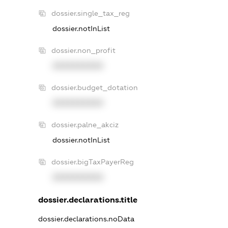
dossier.single_tax_reg
dossier.notInList
dossier.non_profit
XXXXXXXXXX
dossier.budget_dotation
XXXXXXXXXX
dossier.palne_akciz
dossier.notInList
dossier.bigTaxPayerReg
XXXXXXXXXX
dossier.declarations.title
dossier.declarations.noData