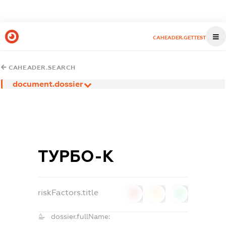
CAHEADER.GETTEST
CAHEADER.SEARCH
document.dossier
ТУРБО-К
riskFactors.title
0
0
0
dossier.fullName: