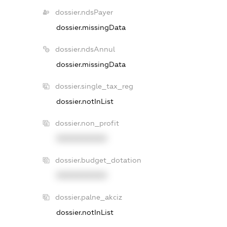
dossier.ndsPayer
dossier.missingData
dossier.ndsAnnul
dossier.missingData
dossier.single_tax_reg
dossier.notInList
dossier.non_profit
XXXXXXXXXX
dossier.budget_dotation
XXXXXXXXXX
dossier.palne_akciz
dossier.notInList