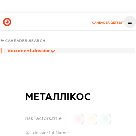
CAHEADER.GETTEST
CAHEADER.SEARCH
document.dossier
МЕТАЛЛІКОС
riskFactors.title
0
0
0
dossier.fullName: