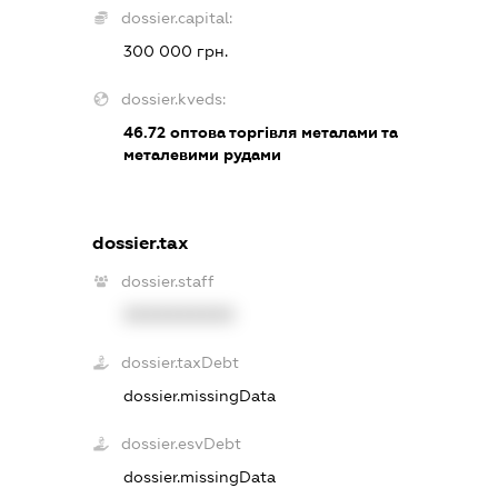
dossier.capital:
300 000 грн.
dossier.kveds:
46.72
оптова торгівля металами та
металевими рудами
dossier.tax
dossier.staff
XXXXXXXXXX
dossier.taxDebt
dossier.missingData
dossier.esvDebt
dossier.missingData