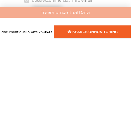
dossier.commercial_info.email
XXXXXXXXXX
freemium.actualData
dossier.commercial_info.website
XXXXXXXXXX
document.dueToDate
25.03.17
SEARCH.ONMONITORING
dossier.commercial_info.activity
XXXXXXXXXX
freemium.exampleText_1
freemium.exampleText_2
freemium.anonymousPerSearch2
FREEMIUM.DETAILS
FREEMIUM.REGISTER