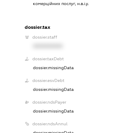
комерційних послуг, н.в.і.у.
dossier.tax
dossier.staff
XXXXXXXXXX
dossier.taxDebt
dossier.missingData
dossier.esvDebt
dossier.missingData
dossier.ndsPayer
dossier.missingData
dossier.ndsAnnul
dossier.missingData