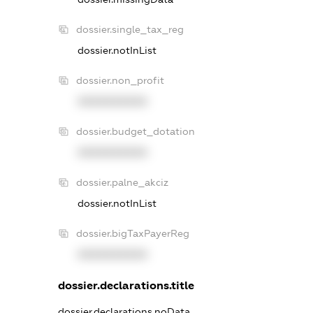
dossier.single_tax_reg
dossier.notInList
dossier.non_profit
XXXXXXXXXX
dossier.budget_dotation
XXXXXXXXXX
dossier.palne_akciz
dossier.notInList
dossier.bigTaxPayerReg
XXXXXXXXXX
dossier.declarations.title
dossier.declarations.noData