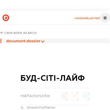
CAHEADER.GETTEST
CAHEADER.SEARCH
document.dossier
БУД-СІТІ-ЛАЙФ
riskFactors.title
0
0
0
dossier.fullName: