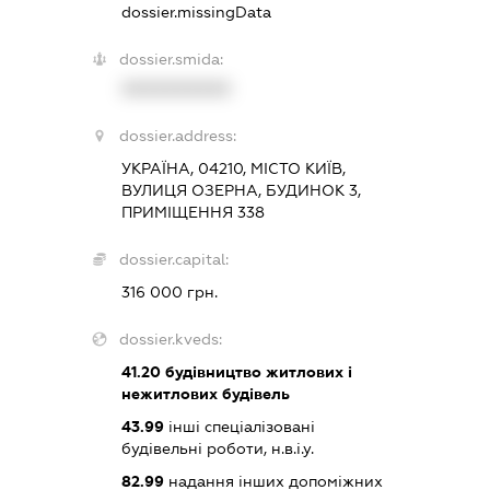
dossier.missingData
dossier.smida:
XXXXXXXXXX
dossier.address:
УКРАЇНА, 04210, МІСТО КИЇВ,
ВУЛИЦЯ ОЗЕРНА, БУДИНОК 3,
ПРИМІЩЕННЯ 338
dossier.capital:
316 000 грн.
dossier.kveds:
41.20
будівництво житлових і
нежитлових будівель
43.99
інші спеціалізовані
будівельні роботи, н.в.і.у.
82.99
надання інших допоміжних