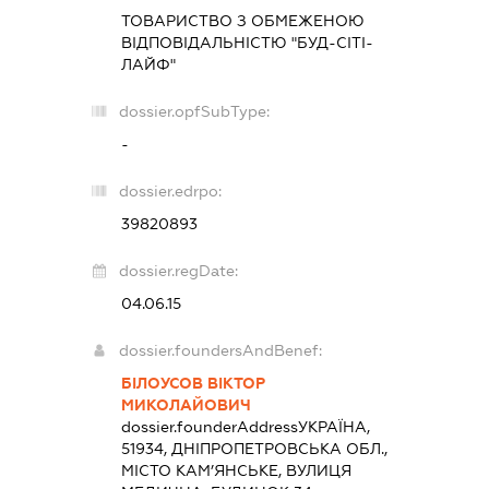
ТОВАРИСТВО З ОБМЕЖЕНОЮ
ВІДПОВІДАЛЬНІСТЮ "БУД-СІТІ-
ЛАЙФ"
dossier.opfSubType:
-
dossier.edrpo:
39820893
dossier.regDate:
04.06.15
dossier.foundersAndBenef:
БІЛОУСОВ ВІКТОР
МИКОЛАЙОВИЧ
dossier.founderAddress
УКРАЇНА,
51934, ДНІПРОПЕТРОВСЬКА ОБЛ.,
МІСТО КАМ’ЯНСЬКЕ, ВУЛИЦЯ