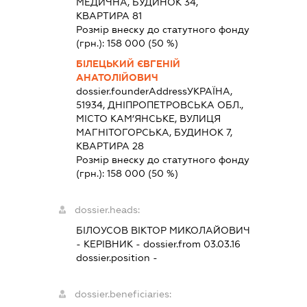
МЕДИЧНА, БУДИНОК 34,
КВАРТИРА 81
Розмір внеску до статутного фонду
(грн.):
158 000
(50 %)
БІЛЕЦЬКИЙ ЄВГЕНІЙ
АНАТОЛІЙОВИЧ
dossier.founderAddress
УКРАЇНА,
51934, ДНІПРОПЕТРОВСЬКА ОБЛ.,
МІСТО КАМ’ЯНСЬКЕ, ВУЛИЦЯ
МАГНІТОГОРСЬКА, БУДИНОК 7,
КВАРТИРА 28
Розмір внеску до статутного фонду
(грн.):
158 000
(50 %)
dossier.heads:
БІЛОУСОВ ВІКТОР МИКОЛАЙОВИЧ
-
КЕРІВНИК
- dossier.from 03.03.16
dossier.position -
dossier.beneficiaries: