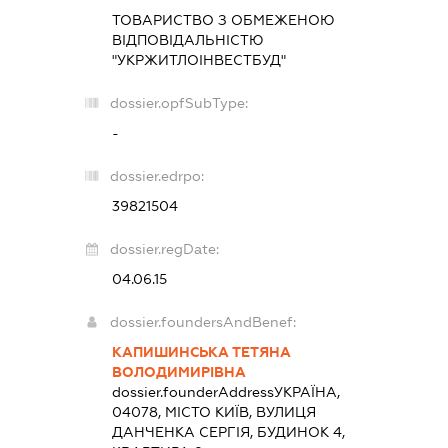
ТОВАРИСТВО З ОБМЕЖЕНОЮ
ВІДПОВІДАЛЬНІСТЮ
"УКРЖИТЛОІНВЕСТБУД"
dossier.opfSubType:
-
dossier.edrpo:
39821504
dossier.regDate:
04.06.15
dossier.foundersAndBenef:
КАПИШИНСЬКА ТЕТЯНА
ВОЛОДИМИРІВНА
dossier.founderAddress
УКРАЇНА,
04078, МІСТО КИЇВ, ВУЛИЦЯ
ДАНЧЕНКА СЕРГІЯ, БУДИНОК 4,