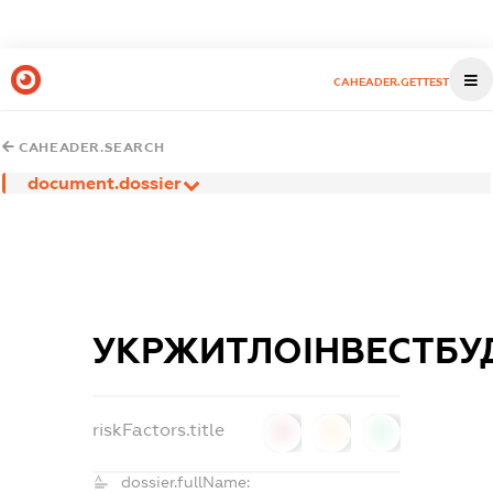
CAHEADER.GETTEST
CAHEADER.SEARCH
document.dossier
УКРЖИТЛОІНВЕСТБУ
riskFactors.title
0
0
0
dossier.fullName: