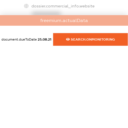
dossier.commercial_info.website
XXXXXXXXXX
freemium.actualData
dossier.commercial_info.activity
XXXXXXXXXX
document.dueToDate
25.08.21
SEARCH.ONMONITORING
freemium.exampleText_1
freemium.exampleText_2
freemium.anonymousPerSearch2
FREEMIUM.DETAILS
FREEMIUM.REGISTER