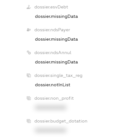
dossier.esvDebt
dossier.missingData
dossier.ndsPayer
dossier.missingData
dossier.ndsAnnul
dossier.missingData
dossier.single_tax_reg
dossier.notInList
dossier.non_profit
XXXXXXXXXX
dossier.budget_dotation
XXXXXXXXXX