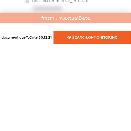
dossier.commercial_info.fax
XXXXXXXXXX
freemium.actualData
dossier.commercial_info.email
XXXXXXXXXX
document.dueToDate
30.12.21
SEARCH.ONMONITORING
dossier.commercial_info.website
XXXXXXXXXX
dossier.commercial_info.activity
XXXXXXXXXX
freemium.exampleText_1
freemium.exampleText_2
freemium.anonymousPerSearch2
FREEMIUM.DETAILS
FREEMIUM.REGISTER