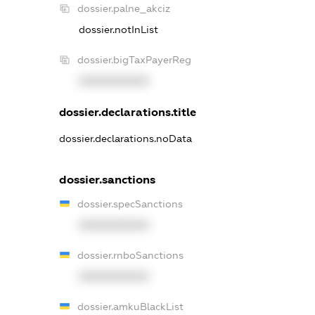
dossier.palne_akciz
dossier.notInList
dossier.bigTaxPayerReg
XXXXXXXXXX
dossier.declarations.title
dossier.declarations.noData
dossier.sanctions
dossier.specSanctions
XXXXXXXXXX
dossier.rnboSanctions
XXXXXXXXXX
dossier.amkuBlackList