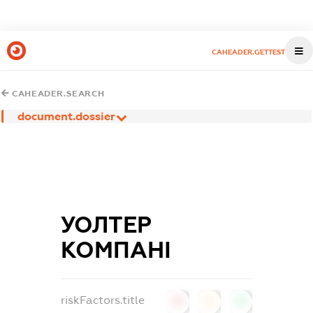
CAHEADER.GETTEST
CAHEADER.SEARCH
document.dossier
УОЛТЕР
КОМПАНІ
riskFactors.title
0
0
0