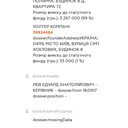
ПОЛЯРНА, БУДИНОК 8 Д,
КВАРТИРА 72
Розмір внеску до статутного
фонду (грн.):
3 267 000
(99 %)
УОЛТЕР КОМПАНІ
39824484
dossier.founderAddress
УКРАЇНА,
04119, МІСТО КИЇВ, ВУЛИЦЯ СІМ’Ї
ХОХЛОВИХ, БУДИНОК 8
Розмір внеску до статутного
фонду (грн.):
33 000
(1 %)
dossier.heads:
ЛЕВ ЕДУАРД АНАТОЛІЙОВИЧ
-
КЕРІВНИК
- dossier.from 18.09.17
dossier.position -
dossier.beneficiaries:
dossier.missingData