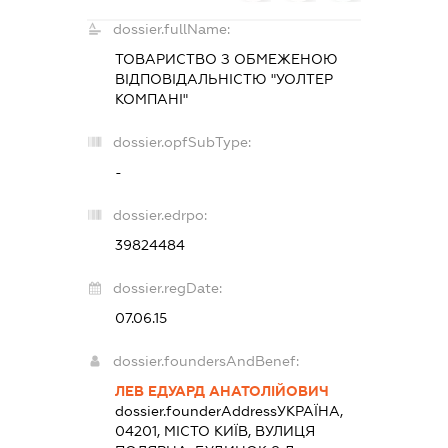
dossier.fullName:
ТОВАРИСТВО З ОБМЕЖЕНОЮ
ВІДПОВІДАЛЬНІСТЮ "УОЛТЕР
КОМПАНІ"
dossier.opfSubType:
-
dossier.edrpo:
39824484
dossier.regDate:
07.06.15
dossier.foundersAndBenef:
ЛЕВ ЕДУАРД АНАТОЛІЙОВИЧ
dossier.founderAddress
УКРАЇНА,
04201, МІСТО КИЇВ, ВУЛИЦЯ