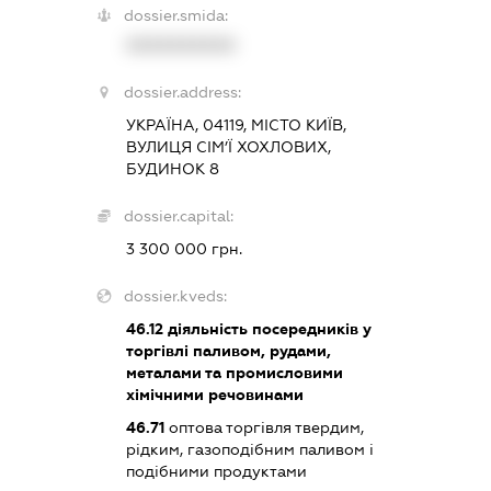
dossier.smida:
XXXXXXXXXX
dossier.address:
УКРАЇНА, 04119, МІСТО КИЇВ,
ВУЛИЦЯ СІМ’Ї ХОХЛОВИХ,
БУДИНОК 8
dossier.capital:
3 300 000 грн.
dossier.kveds:
46.12
діяльність посередників у
торгівлі паливом, рудами,
металами та промисловими
хімічними речовинами
46.71
оптова торгівля твердим,
рідким, газоподібним паливом і
подібними продуктами