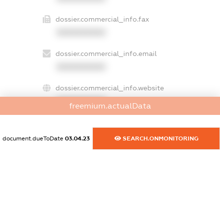
dossier.commercial_info.fax
XXXXXXXXXX
dossier.commercial_info.email
XXXXXXXXXX
dossier.commercial_info.website
XXXXXXXXXX
freemium.actualData
dossier.commercial_info.activity
XXXXXXXXXX
document.dueToDate
03.04.23
SEARCH.ONMONITORING
freemium.exampleText_1
freemium.exampleText_2
freemium.anonymousPerSearch2
FREEMIUM.DETAILS