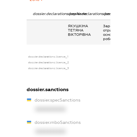
dossier.declarations.pepName
dossier.declarations.personName
dossier.declaratio
ЯКУШКІНА
Заробітна плата
ТЕТЯНА
отримана за
ВІКТОРІВНА
основним місцем
роботи
dossier.declarations.license_1
dossier.declarations.license_2
dossier.declarations.license_3
dossier.sanctions
dossier.specSanctions
XXXXXXXXXX
dossier.rnboSanctions
XXXXXXXXXX