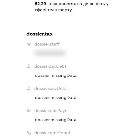
52.29
інша допоміжна діяльність у
сфері транспорту
dossier.tax
dossier.staff
XXXXXXXXXX
dossier.taxDebt
dossier.missingData
dossier.esvDebt
dossier.missingData
dossier.ndsPayer
dossier.missingData
dossier.ndsAnnul