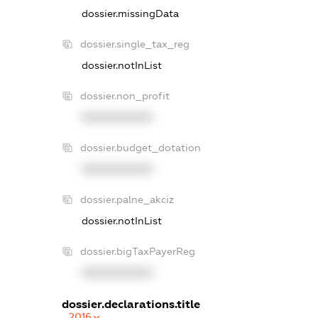
dossier.missingData
dossier.single_tax_reg
dossier.notInList
dossier.non_profit
XXXXXXXXXX
dossier.budget_dotation
XXXXXXXXXX
dossier.palne_akciz
dossier.notInList
dossier.bigTaxPayerReg
XXXXXXXXXX
dossier.declarations.title
2016