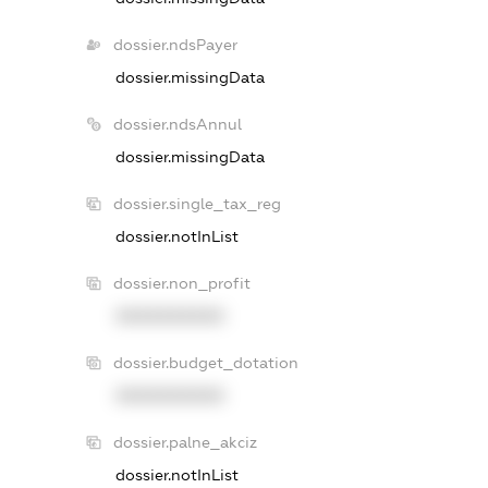
dossier.ndsPayer
dossier.missingData
dossier.ndsAnnul
dossier.missingData
dossier.single_tax_reg
dossier.notInList
dossier.non_profit
XXXXXXXXXX
dossier.budget_dotation
XXXXXXXXXX
dossier.palne_akciz
dossier.notInList