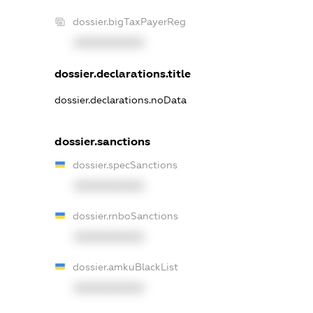
dossier.bigTaxPayerReg
XXXXXXXXXX
dossier.declarations.title
dossier.declarations.noData
dossier.sanctions
dossier.specSanctions
XXXXXXXXXX
dossier.rnboSanctions
XXXXXXXXXX
dossier.amkuBlackList
XXXXXXXXXX