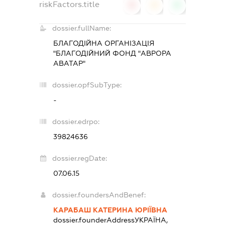
riskFactors.title
0
0
0
dossier.fullName:
БЛАГОДІЙНА ОРГАНІЗАЦІЯ
"БЛАГОДІЙНИЙ ФОНД "АВРОРА
АВАТАР"
dossier.opfSubType:
-
dossier.edrpo:
39824636
dossier.regDate:
07.06.15
dossier.foundersAndBenef:
КАРАБАШ КАТЕРИНА ЮРІЇВНА
dossier.founderAddress
УКРАЇНА,