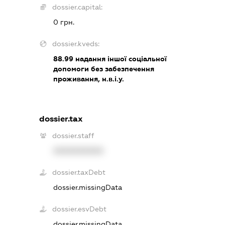
dossier.capital:
0 грн.
dossier.kveds:
88.99
надання іншої соціальної
допомоги без забезпечення
проживання, н.в.і.у.
dossier.tax
dossier.staff
XXXXXXXXXX
dossier.taxDebt
dossier.missingData
dossier.esvDebt
dossier.missingData