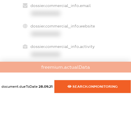
dossier.commercial_info.email
XXXXXXXXXX
dossier.commercial_info.website
XXXXXXXXXX
dossier.commercial_info.activity
XXXXXXXXXX
freemium.actualData
freemium.exampleText_1
freemium.exampleText_2
document.dueToDate
28.09.21
SEARCH.ONMONITORING
freemium.anonymousPerSearch2
FREEMIUM.DETAILS
FREEMIUM.REGISTER