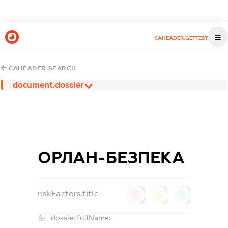
CAHEADER.GETTEST
CAHEADER.SEARCH
document.dossier
ОРЛАН-БЕЗПЕКА
riskFactors.title
0
0
0
dossier.fullName: