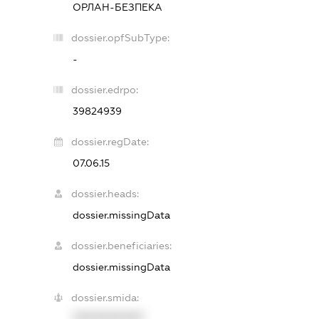
ОРЛАН-БЕЗПЕКА
dossier.opfSubType:
-
dossier.edrpo:
39824939
dossier.regDate:
07.06.15
dossier.heads:
dossier.missingData
dossier.beneficiaries:
dossier.missingData
dossier.smida:
XXXXXXXXXX