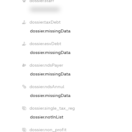
dossier.staff
XXXXXXXXXX
dossier.taxDebt
dossier.missingData
dossier.esvDebt
dossier.missingData
dossier.ndsPayer
dossier.missingData
dossier.ndsAnnul
dossier.missingData
dossier.single_tax_reg
dossier.notInList
dossier.non_profit