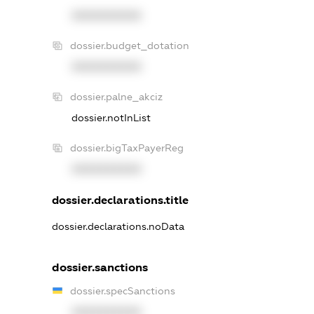
XXXXXXXXXX
dossier.budget_dotation
XXXXXXXXXX
dossier.palne_akciz
dossier.notInList
dossier.bigTaxPayerReg
XXXXXXXXXX
dossier.declarations.title
dossier.declarations.noData
dossier.sanctions
dossier.specSanctions
XXXXXXXXXX