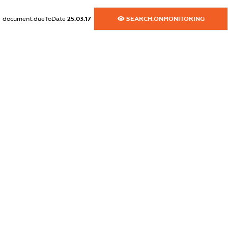
dossier.commercial_info.website
XXXXXXXXXX
document.dueToDate
25.03.17
SEARCH.ONMONITORING
dossier.commercial_info.activity
XXXXXXXXXX
freemium.exampleText_1
freemium.exampleText_2
freemium.anonymousPerSearch2
FREEMIUM.DETAILS
FREEMIUM.REGISTER