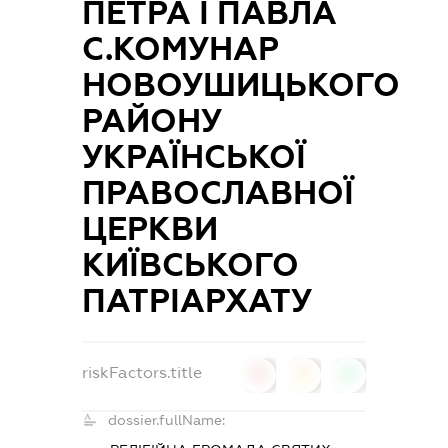
ПЕТРА І ПАВЛА
С.КОМУНАР
НОВОУШИЦЬКОГО
РАЙОНУ
УКРАЇНСЬКОЇ
ПРАВОСЛАВНОЇ
ЦЕРКВИ
КИЇВСЬКОГО
ПАТРІАРХАТУ
riskFactors.title
0
0
0
dossier.fullName: