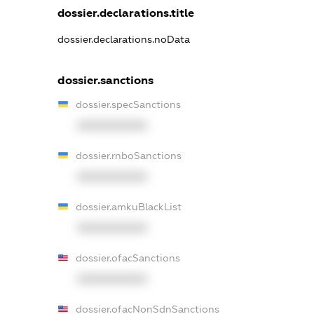
dossier.declarations.title
dossier.declarations.noData
dossier.sanctions
dossier.specSanctions
XXXXXXXXXX
dossier.rnboSanctions
XXXXXXXXXX
dossier.amkuBlackList
XXXXXXXXXX
dossier.ofacSanctions
XXXXXXXXXX
dossier.ofacNonSdnSanctions