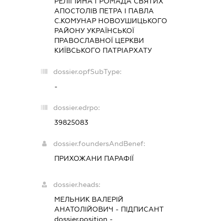
РЕЛІГІЙНА ГРОМАДА СВЯТИХ
АПОСТОЛІВ ПЕТРА І ПАВЛА
С.КОМУНАР НОВОУШИЦЬКОГО
РАЙОНУ УКРАЇНСЬКОЇ
ПРАВОСЛАВНОЇ ЦЕРКВИ
КИЇВСЬКОГО ПАТРІАРХАТУ
dossier.opfSubType:
-
dossier.edrpo:
39825083
dossier.foundersAndBenef:
ПРИХОЖАНИ ПАРАФІЇ
dossier.heads:
МЕЛЬНИК ВАЛЕРІЙ
АНАТОЛІЙОВИЧ
-
ПІДПИСАНТ
dossier.position -