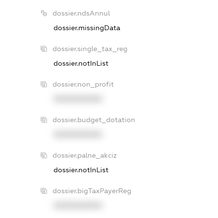
dossier.ndsAnnul
dossier.missingData
dossier.single_tax_reg
dossier.notInList
dossier.non_profit
XXXXXXXXXX
dossier.budget_dotation
XXXXXXXXXX
dossier.palne_akciz
dossier.notInList
dossier.bigTaxPayerReg
XXXXXXXXXX