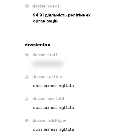
dossier.kveds:
94.91
діяльність релігійних
організацій
dossier.tax
dossier.staff
XXXXXXXXXX
dossier.taxDebt
dossier.missingData
dossier.esvDebt
dossier.missingData
dossier.ndsPayer
dossier.missingData